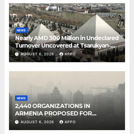
NEWS
Nearly AMD 300 Million in Undeclared
Turnover Uncovered at Tsarukyan-
Owned Entertainment Center
AUGUST 6, 2026
APPO
NEWS
2,440 ORGANIZATIONS IN
ARMENIA PROPOSED FOR
INCLUSION IN LIST OF AIR
AUGUST 6, 2026
APPO
POLLUTERS