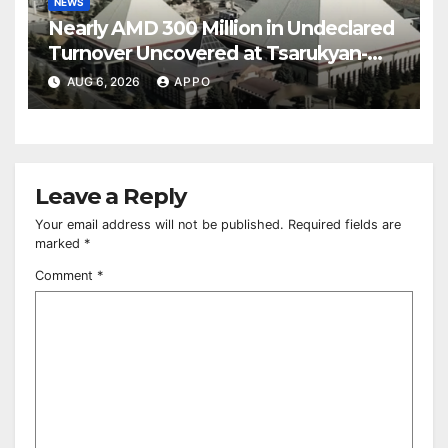
NEWS
Nearly AMD 300 Million in Undeclared
Turnover Uncovered at Tsarukyan-
Owned Entertainment Center
AUG 6, 2026
APPO
Leave a Reply
Your email address will not be published.
Required fields are
marked
*
Comment
*