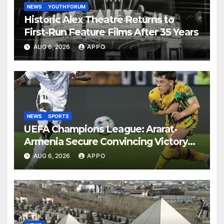
NEWS
YOUTH FORUM
Historic Alex Theatre Returns to
First-Run Feature Films After 35 Years
AUG 6, 2026
APPO
NEWS
SPORTS
UEFA Champions League: Ararat-
Armenia Secure Convincing Victory
Over Shamrock Rovers 2-0
AUG 6, 2026
APPO