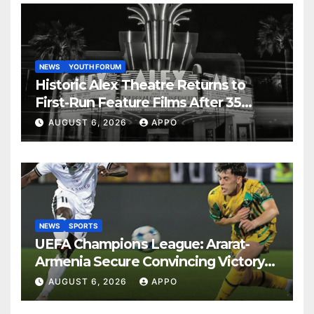
NEWS
YOUTH FORUM
Historic Alex Theatre Returns to
First-Run Feature Films After 35
Years
AUGUST 6, 2026
APPO
NEWS
SPORTS
UEFA Champions League: Ararat-
Armenia Secure Convincing Victory
Over Shamrock Rovers 2-0
AUGUST 6, 2026
APPO