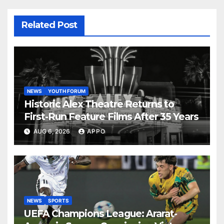
Related Post
NEWS
YOUTH FORUM
Historic Alex Theatre Returns to
First-Run Feature Films After 35 Years
AUG 6, 2026
APPO
NEWS
SPORTS
UEFA Champions League: Ararat-