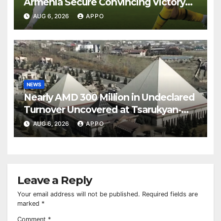
Armenia Secure Convincing Victory
Over Shamrock Rovers 2-0
AUG 6, 2026
APPO
NEWS
Nearly AMD 300 Million in Undeclared
Turnover Uncovered at Tsarukyan-
Owned Entertainment Center
AUG 6, 2026
APPO
Leave a Reply
Your email address will not be published.
Required fields are
marked
*
Comment
*