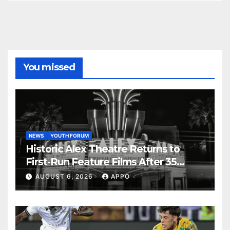
You missed
NEWS
YOUTH FORUM
Historic Alex Theatre Returns to
First-Run Feature Films After 35
Years
AUGUST 6, 2026
APPO