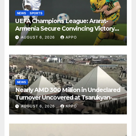
NEWS
SPORTS
UEFA Champions League: Ararat-
Armenia Secure Convincing Victory
Over Shamrock Rovers 2-0
AUGUST 6, 2026
APPO
NEWS
Nearly AMD 300 Million in Undeclared
Turnover Uncovered at Tsarukyan-
Owned Entertainment Center
AUGUST 6, 2026
APPO