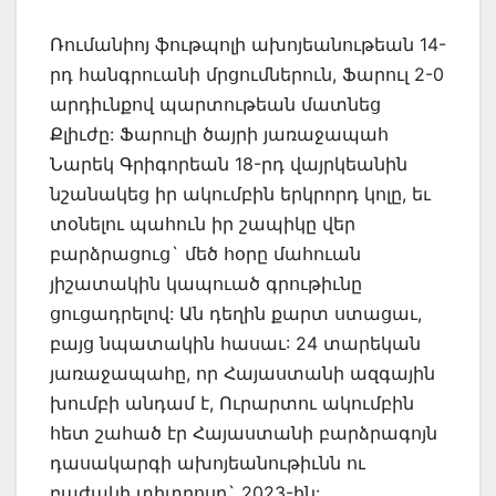
Ռումանիոյ ֆութպոլի ախոյեանութեան 14-
րդ հանգրուանի մրցումներուն, Ֆարուլ 2-0
արդիւնքով պարտութեան մատնեց
Քլիւժը: Ֆարուլի ծայրի յառաջապահ
Նարեկ Գրիգորեան 18-րդ վայրկեանին
նշանակեց իր ակումբին երկրորդ կոլը, եւ
տօնելու պահուն իր շապիկը վեր
բարձրացուց` մեծ հօրը մահուան
յիշատակին կապուած գրութիւնը
ցուցադրելով: Ան դեղին քարտ ստացաւ,
բայց նպատակին հասաւ: 24 տարեկան
յառաջապահը, որ Հայաստանի ազգային
խումբի անդամ է, Ուրարտու ակումբին
հետ շահած էր Հայաստանի բարձրագոյն
դասակարգի ախոյեանութիւնն ու
բաժակի տիտղոսը` 2023-ին: