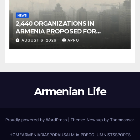
NEWS
2,440 ORGANIZATIONS IN
ARMENIA PROPOSED FOR
INCLUSION IN LIST OF AIR
AUGUST 6, 2026
APPO
POLLUTERS
Armenian Life
Proudly powered by WordPress
|
Theme: Newsup by
Themeansar
.
HOME
ARMENIA
DIASPORA
USALM in PDF
COLUMNISTS
SPORTS