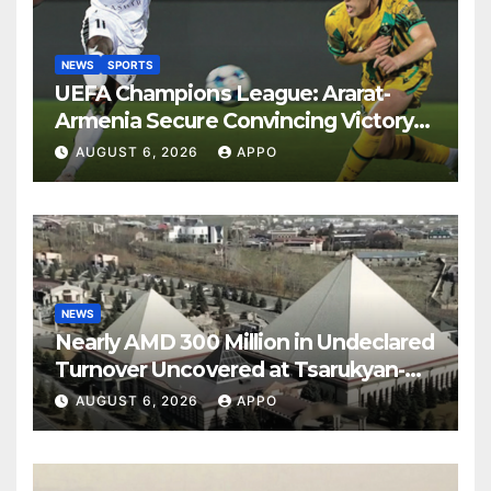
NEWS
SPORTS
UEFA Champions League: Ararat-
Armenia Secure Convincing Victory
Over Shamrock Rovers 2-0
AUGUST 6, 2026
APPO
NEWS
Nearly AMD 300 Million in Undeclared
Turnover Uncovered at Tsarukyan-
Owned Entertainment Center
AUGUST 6, 2026
APPO