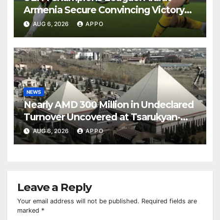
Armenia Secure Convincing Victory
Over Shamrock Rovers 2-0
AUG 6, 2026
APPO
NEWS
Nearly AMD 300 Million in Undeclared
Turnover Uncovered at Tsarukyan-
Owned Entertainment Center
AUG 6, 2026
APPO
Leave a Reply
Your email address will not be published.
Required fields are
marked
*