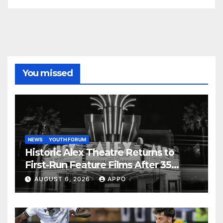
You missed
NEWS
YOUTH FORUM
Historic Alex Theatre Returns to
First-Run Feature Films After 35
Years
AUGUST 6, 2026
APPO