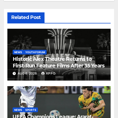
Related Post
NEWS
YOUTH FORUM
Historic Alex Theatre Returns to
First-Run Feature Films After 35 Years
AUG 6, 2026
APPO
NEWS
SPORTS
UEFA Champions League: Ararat-