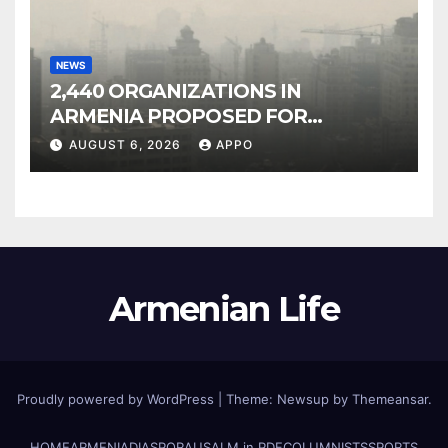
NEWS
2,440 ORGANIZATIONS IN
ARMENIA PROPOSED FOR
INCLUSION IN LIST OF AIR
AUGUST 6, 2026
APPO
POLLUTERS
Armenian Life
Proudly powered by WordPress
|
Theme: Newsup by
Themeansar
.
HOME
ARMENIA
DIASPORA
USALM in PDF
COLUMNISTS
SPORTS