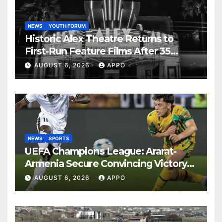
NEWS
YOUTH FORUM
Historic Alex Theatre Returns to
First-Run Feature Films After 35
Years
AUGUST 6, 2026
APPO
NEWS
SPORTS
UEFA Champions League: Ararat-
Armenia Secure Convincing Victory
Over Shamrock Rovers 2-0
AUGUST 6, 2026
APPO