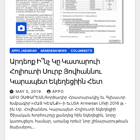
APPO JABARIAN
ARMENIAN NEWS
COLUMNISTS
Արդեոք Ի՞նչ Կը Կատարուի
Հոլիուտի Սուրբ Յովհաննու
Կարապետ Եկեղեցիին Հետ
MAY 5, 2019
APPO
ԱԲՕ ՉԱՓԱՐԵԱՆԳործադիր Հրատարակիչ եւ Գլխաւոր
Խմբագիր՝«ՀԱՅ ԿԵԱՆՔ»-ի եւUSA Armenian Lifeի 2016 թ.-
ին Սբ. Հովհաննու Կարապետ Հոլիուտի եկեղեցիի
Ծխական Խորհուրդը քանդեց հին եկեղեցին, նորը
կառուցելու համար, առանց որեւէ նոր շինարարութեան
ծախսերու…