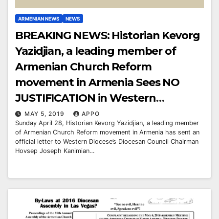
ARMENIAN NEWS
NEWS
BREAKING NEWS: Historian Kevorg
Yazidjian, a leading member of
Armenian Church Reform
movement in Armenia Sees NO
JUSTIFICATION in Western
Diocese’s Diocesan Council
MAY 5, 2019
APPO
Sunday April 28, Historian Kevorg Yazidjian, a leading member
Chairman Joseph Kanimian’s
of Armenian Church Reform movement in Armenia has sent an
official letter to Western Diocese’s Diocesan Council Chairman
failure in taking action against
Hovsep Joseph Kanimian…
misdeeds by corrupted spiritual
servants at Western Diocese