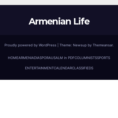
Armenian Life
Proudly powered by WordPress
|
Theme: Newsup by
Themeansar
.
HOME
ARMENIA
DIASPORA
USALM in PDF
COLUMNISTS
SPORTS
ENTERTAINMENT
CALENDAR
CLASSIFIEDS