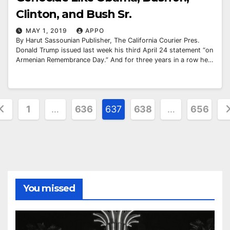
Clinton, and Bush Sr.
MAY 1, 2019
APPO
By Harut Sassounian Publisher, The California Courier Pres.
Donald Trump issued last week his third April 24 statement “on
Armenian Remembrance Day.” And for three years in a row he…
osts
1
…
636
637
638
…
656
agination
You missed