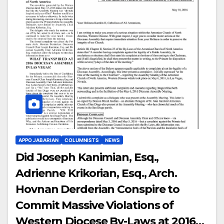
APPO JABARIAN
COLUMNISTS
NEWS
Did Joseph Kanimian, Esq.,
Adrienne Krikorian, Esq., Arch.
Hovnan Derderian Conspire to
Commit Massive Violations of
Western Diocese By-Laws at 2016