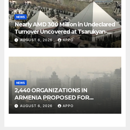
NEWS
Nearly AMD 300 Million in Undeclared
Turnover Uncovered at Tsarukyan-
Owned Entertainment Center
AUGUST 6, 2026
APPO
NEWS
2,440 ORGANIZATIONS IN
ARMENIA PROPOSED FOR
INCLUSION IN LIST OF AIR
AUGUST 6, 2026
APPO
POLLUTERS