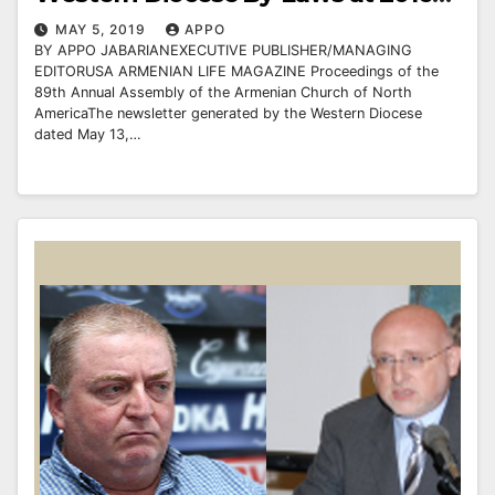
Diocesan Assembly in Las Vegas?
MAY 5, 2019
APPO
BY APPO JABARIANEXECUTIVE PUBLISHER/MANAGING
EDITORUSA ARMENIAN LIFE MAGAZINE Proceedings of the
89th Annual Assembly of the Armenian Church of North
AmericaThe newsletter generated by the Western Diocese
dated May 13,…