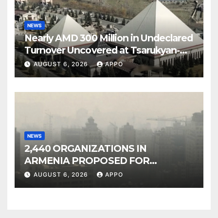
NEWS
Nearly AMD 300 Million in Undeclared
Turnover Uncovered at Tsarukyan-
Owned Entertainment Center
AUGUST 6, 2026
APPO
NEWS
2,440 ORGANIZATIONS IN
ARMENIA PROPOSED FOR
INCLUSION IN LIST OF AIR
AUGUST 6, 2026
APPO
POLLUTERS