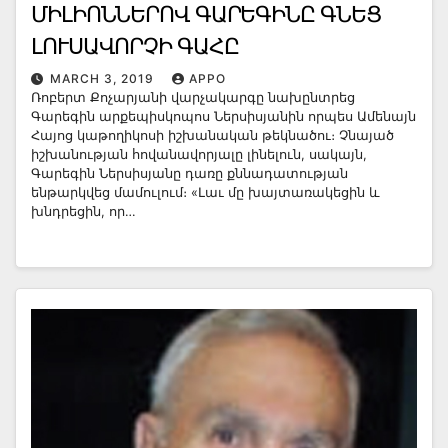
ՄԻԼԻՈՆՆԵՐՈՎ ԳԱՐԵԳԻՆԸ ԳՆԵՑ
ԼՈՒՍԱՎՈՐՉԻ ԳԱՀԸ
MARCH 3, 2019
APPO
Ռոբերտ Քոչարյանի վարչակարգը նախընտրեց
Գարեգին արքեպիսկոպոս Ներսիսյանին որպես Ամենայն
Հայոց կաթողիկոսի իշխանական թեկնածու։ Չնայած
իշխանության հովանավորյալը լինելուն, սակայն,
Գարեգին Ներսիսյանը դառը քննադատության
ենթարկվեց մամուլում։ «Լաւ մը խայտառակեցին և
խնդրեցին, որ…