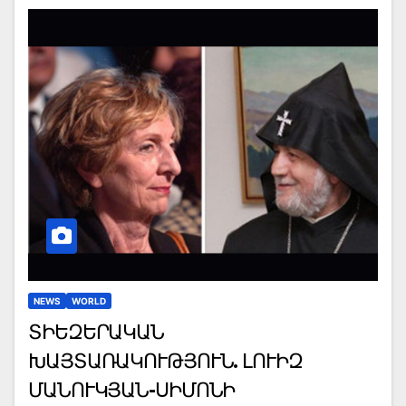
NEWS
WORLD
ՏԻԵԶԵՐԱԿԱՆ
ԽԱՅՏԱՌԱԿՈՒԹՅՈՒՆ. ԼՈՒԻԶ
ՄԱՆՈՒԿՅԱՆ-ՍԻՄՈՆԻ