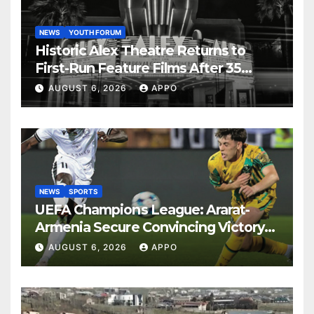
NEWS
YOUTH FORUM
Historic Alex Theatre Returns to
First-Run Feature Films After 35
Years
AUGUST 6, 2026
APPO
NEWS
SPORTS
UEFA Champions League: Ararat-
Armenia Secure Convincing Victory
Over Shamrock Rovers 2-0
AUGUST 6, 2026
APPO