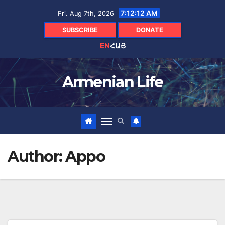
Skip
7:12:14 AM
Fri. Aug 7th, 2026
to
content
SUBSCRIBE
DONATE
EN
ՀԱՅ
Armenian Life
Author:
Appo