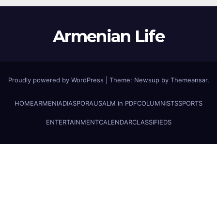
Armenian Life
Proudly powered by WordPress
|
Theme: Newsup by
Themeansar
.
HOME
ARMENIA
DIASPORA
USALM in PDF
COLUMNISTS
SPORTS
ENTERTAINMENT
CALENDAR
CLASSIFIEDS