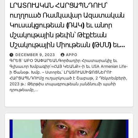
ԼՐԱՏՈՒԱԿԱՆ ՀԱՐՑԱՊՆԴՈՒՄ՝
ուղղուած Ռամկավար Ազատական
Կուսակցութեան (ՌԱԿ) եւ անոր
մշակութային թեւին՝ Թէքէեան
Մշակութային Միութեան (ԹՄՄ) եւ
ՌԱԿ-ԹՄՄ-ին պատկանող բոլոր
DECEMBER 9, 2023
APPO
ԳՐԵՑ՝ ԱԲՕ ՉԱՓԱՐԵԱՆԳործադիր Հրատարակիչ եւ
լրատուամիջոցներուն
Գլխաւոր Խմբագիր՝«ՀԱՅ ԿԵԱՆՔ»-ի եւ USA Armenian Life-
ի Ծանօթ. Խմբ. – Ստորեւ՝ ԼՐԱՏՈՒԱՄԻՋՈՑՆԵՐՈՒ
ՀԱՐՑԱՊՆԴՈՒՄը ուղարկուած է Շաբաթ, 2 Դեկտեմբերի,
2023 թ.: Թերթիս տպագրութեան յանձնումի պահի
դրութեամբ,…