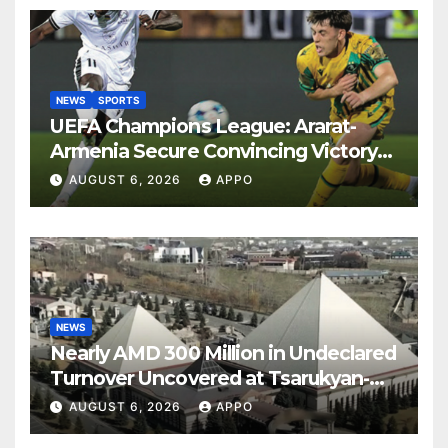
NEWS
SPORTS
UEFA Champions League: Ararat-
Armenia Secure Convincing Victory
Over Shamrock Rovers 2-0
AUGUST 6, 2026
APPO
NEWS
Nearly AMD 300 Million in Undeclared
Turnover Uncovered at Tsarukyan-
Owned Entertainment Center
AUGUST 6, 2026
APPO