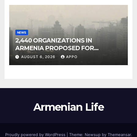
NEWS
2,440 ORGANIZATIONS IN
ARMENIA PROPOSED FOR
INCLUSION IN LIST OF AIR
AUGUST 6, 2026
APPO
POLLUTERS
Armenian Life
Proudly powered by WordPress
|
Theme: Newsup by
Themeansar
.