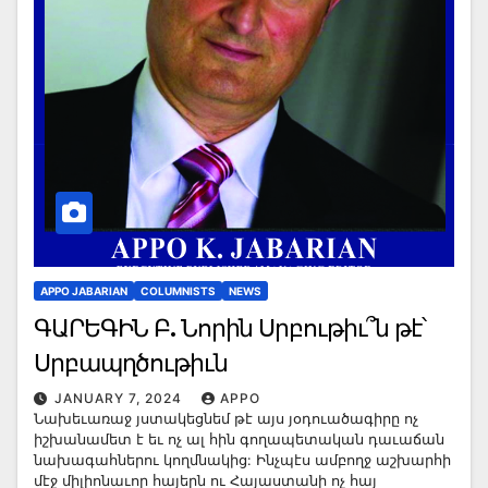
APPO JABARIAN
COLUMNISTS
NEWS
ԳԱՐԵԳԻՆ Բ. Նորին Սրբութիւ՞ն թէ՝
Սրբապղծութիւն
JANUARY 7, 2024
APPO
Նախեւառաջ յստակեցնեմ թէ այս յօդուածագիրը ոչ
իշխանամետ է եւ ոչ ալ հին գողապետական դաւաճան
նախագահներու կողմնակից: Ինչպէս ամբողջ աշխարհի
մէջ միլիոնաւոր հայերն ու Հայաստանի ոչ հայ