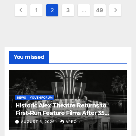
Posts
1
2
3
…
49
pagination
You missed
NEWS
YOUTH FORUM
Historic Alex Theatre Returns to
First-Run Feature Films After 35
Years
AUGUST 6, 2026
APPO