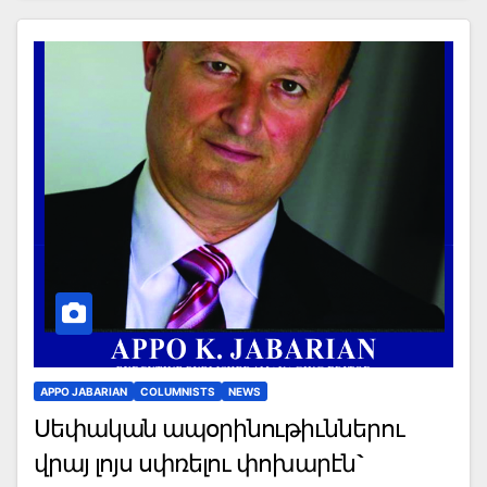
APPO JABARIAN
COLUMNISTS
NEWS
Սեփական ապօրինութիւններու
վրայ լոյս սփռելու փոխարէն`