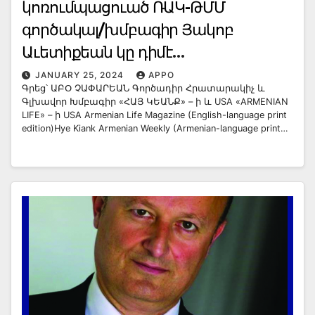
կոռումպացուած ՌԱԿ-ԹՄՄ
գործակալ/խմբագիր Յակոբ
Աւետիքեան կը դիմէ
ցեխարձակման ընդդէմ Հայ
JANUARY 25, 2024
APPO
Գրեց՝ ԱԲՕ ՉԱՓԱՐԵԱՆ Գործադիր Հրատարակիչ և
Եկեղեցւոյ Բարեկարգման շարժման
Գլխավոր Խմբագիր «ՀԱՅ ԿԵԱՆՔ» – ի և USA «ARMENIAN
LIFE» – ի USA Armenian Life Magazine (English-language print
edition)Hye Kiank Armenian Weekly (Armenian-language print…