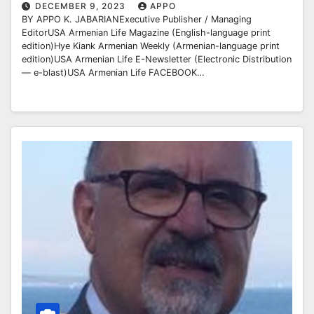
(TCA) and all the TCA/ADL-owned
DECEMBER 9, 2023
APPO
BY APPO K. JABARIANExecutive Publisher / Managing
media outlets
EditorUSA Armenian Life Magazine (English-language print
edition)Hye Kiank Armenian Weekly (Armenian-language print
edition)USA Armenian Life E-Newsletter (Electronic Distribution
— e-blast)USA Armenian Life FACEBOOK…