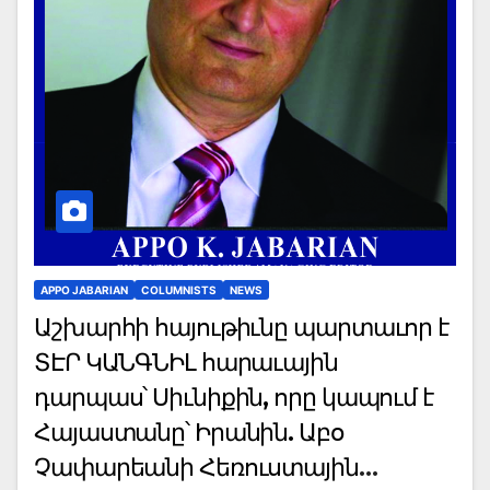
APPO JABARIAN
COLUMNISTS
NEWS
Աշխարհի հայութիւնը պարտաւոր է
ՏԷՐ ԿԱՆԳՆԻԼ հարաւային
դարպաս՝ Սիւնիքին, որը կապում է
Հայաստանը՝ Իրանին. Աբօ
Չափարեանի Հեռուստային