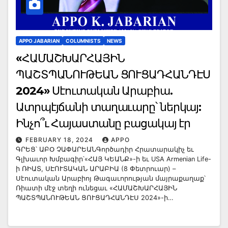
APPO JABARIAN
COLUMNISTS
NEWS
«ՀԱՄԱՇԽԱՐՀԱՅԻՆ
ՊԱՇՏՊԱՆՈՒԹԵԱՆ ՑՈՒՑԱԴՀԱՆԴԷՍ
2024» Սէուտական Արաբիա.
Ատրպէյճանի տաղաւարը՝ ներկայ:
Ինչո՞ւ Հայաստանը բացակայ էր
FEBRUARY 18, 2024
APPO
ԳՐԵՑ՝ ԱԲՕ ՉԱՓԱՐԵԱՆԳործադիր Հրատարակիչ եւ
Գլխաւոր Խմբագիր՝«ՀԱՅ ԿԵԱՆՔ»-ի եւ USA Armenian Life-
ի ՌԻԱՏ, ՍԷՈՒՏԱԿԱՆ ԱՐԱԲԻԱ (8 Փետրուար) –
Սէուտական Արաբիոյ Թագաւորության մայրաքաղաք՝
Ռիատի մէջ տեղի ունեցաւ «ՀԱՄԱՇԽԱՐՀԱՅԻՆ
ՊԱՇՏՊԱՆՈՒԹԵԱՆ ՑՈՒՑԱԴՀԱՆԴԷՍ 2024»-ի…