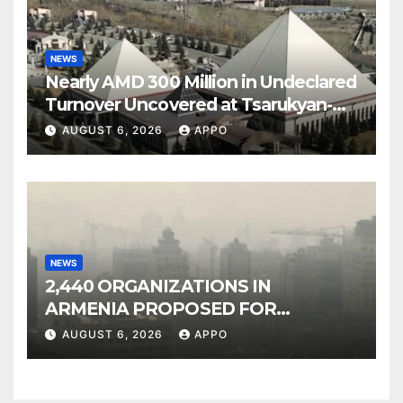
NEWS
Nearly AMD 300 Million in Undeclared
Turnover Uncovered at Tsarukyan-
Owned Entertainment Center
AUGUST 6, 2026
APPO
NEWS
2,440 ORGANIZATIONS IN
ARMENIA PROPOSED FOR
INCLUSION IN LIST OF AIR
AUGUST 6, 2026
APPO
POLLUTERS