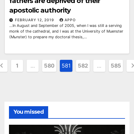
fathers are deprived of their
apostolic authority
FEBRUARY 12, 2019
APPO
…In August and September of 2005, when I was still a serving
monk of the cathedral, and I was at the University of Muenster
(Mьnster) to prepare my doctoral thesis,…
osts
1
…
580
581
582
…
585
agination
You missed