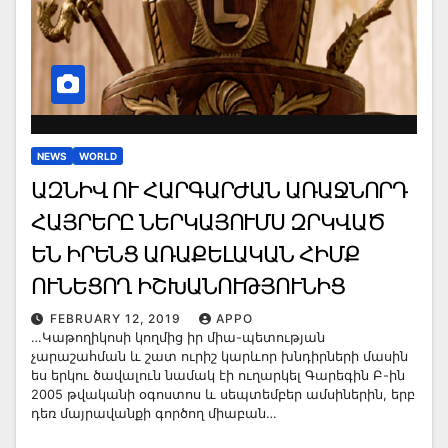
NEWS
WORLD
ԱԶՆԻՎ ՈՒ ՀԱՐԳԱՐԺԱՆ ԱՌԱՋՆՈՐԴ
ՀԱՅՐԵՐԸ ՆԵՐԿԱՅՈՒՄՍ ԶՐԿՎԱԾ
ԵՆ ԻՐԵՆՑ ԱՌԱՔԵԼԱԿԱՆ ՀԻՄՔ
ՈՒՆԵՑՈՂ ԻՇԽԱՆՈՒԹՅՈՒՆԻՑ
FEBRUARY 12, 2019
APPO
…Կաթողիկոսի կողմից իր միա-պետության
չարաշահման և շատ ուրիշ կարևոր խնդիրների մասին
ես երկու ծավալուն նամակ էի ուղարկել Գարեգին Բ-ին
2005 թվականի օգոստոս և սեպտեմբեր ամսիներին, երբ
դեռ մայրավանքի գործող միաբան…