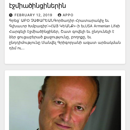
էջմիածինցիներին
FEBRUARY 12, 2019
APPO
Գրեց՝ ԱԲՕ ՉԱՓԱՐԵԱՆԳործադիր Հրատարակիչ եւ
Գլխաւոր Խմբագիր՝«ՀԱՅ ԿԵԱՆՔ»-ի եւUSA Armenian Lifeի
Հարգելի էջմիածինցիներ, Շատ գովելի եւ ընդունելի է
ձեր ցուցաբերած քաջությունը, բողոքը, եւ
ընդդիմությունը Մանվել Գրիգորյանի ազատ արձակման
դեմ ու…