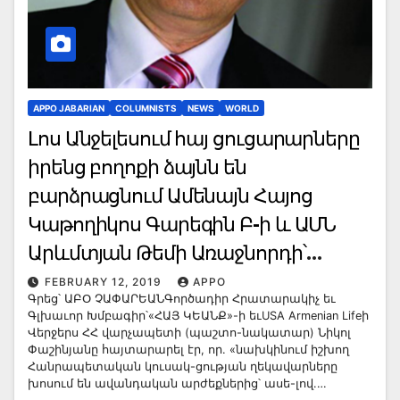
APPO JABARIAN
COLUMNISTS
NEWS
WORLD
Լոս Անջելեսում հայ ցուցարարները
իրենց բողոքի ձայնն են
բարձրացնում Ամենայն Հայոց
Կաթողիկոս Գարեգին Բ-ի և ԱՄՆ
Արևմտյան Թեմի Առաջնորդի՝
կոռումպացված Արքեպիսկոպոս
FEBRUARY 12, 2019
APPO
Գրեց՝ ԱԲՕ ՉԱՓԱՐԵԱՆԳործադիր Հրատարակիչ եւ
Հովնան Տերտերյանի դեմ
Գլխաւոր Խմբագիր՝«ՀԱՅ ԿԵԱՆՔ»-ի եւUSA Armenian Lifeի
Վերջերս ՀՀ վարչապետի (պաշտո-նակատար) Նիկոլ
Փաշինյանը հայտարարել էր, որ. «նախկինում իշխող
Հանրապետական կուսակ-ցության ղեկավարները
խոսում են ավանդական արժեքներից՝ ասե-լով.…