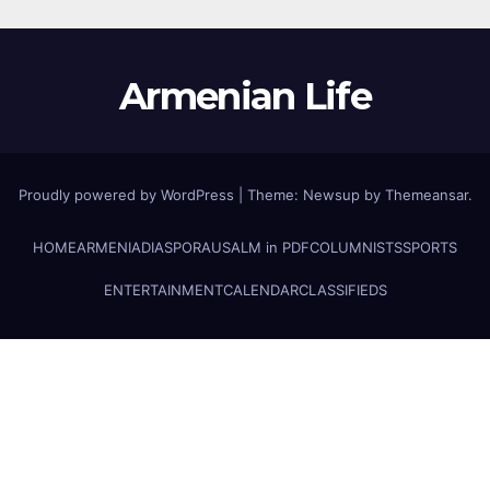
Armenian Life
Proudly powered by WordPress
|
Theme: Newsup by
Themeansar
.
HOME
ARMENIA
DIASPORA
USALM in PDF
COLUMNISTS
SPORTS
ENTERTAINMENT
CALENDAR
CLASSIFIEDS