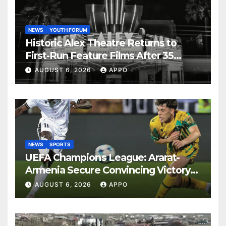
NEWS
YOUTH FORUM
Historic Alex Theatre Returns to
First-Run Feature Films After 35
Years
AUGUST 6, 2026
APPO
NEWS
SPORTS
UEFA Champions League: Ararat-
Armenia Secure Convincing Victory
Over Shamrock Rovers 2-0
AUGUST 6, 2026
APPO