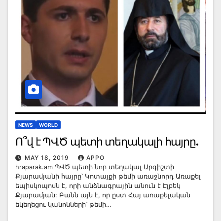
NEWS
WORLD
Ո՞վ է ՊՎԾ պետի տեղակալի հայրը.
MAY 18, 2019
APPO
hraparak.am ՊՎԾ պետի նոր տեղակալ Արգիշտի
Քյարամյանի հայրը՝ Կոտայքի թեմի առաջնորդ Առաքել
եպիսկոպոսն է, որի անձնագրային անուն է Էլբեկ
Քյարամյան: Բանն այն է, որ ըստ Հայ առաքելական
եկեղեցու կանոնների՝ թեմի…