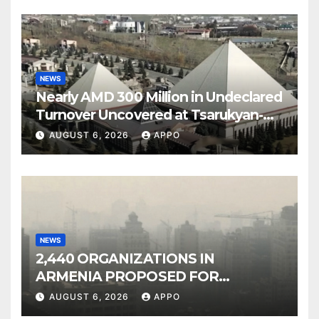
NEWS
Nearly AMD 300 Million in Undeclared
Turnover Uncovered at Tsarukyan-
Owned Entertainment Center
AUGUST 6, 2026
APPO
NEWS
2,440 ORGANIZATIONS IN
ARMENIA PROPOSED FOR
INCLUSION IN LIST OF AIR
AUGUST 6, 2026
APPO
POLLUTERS