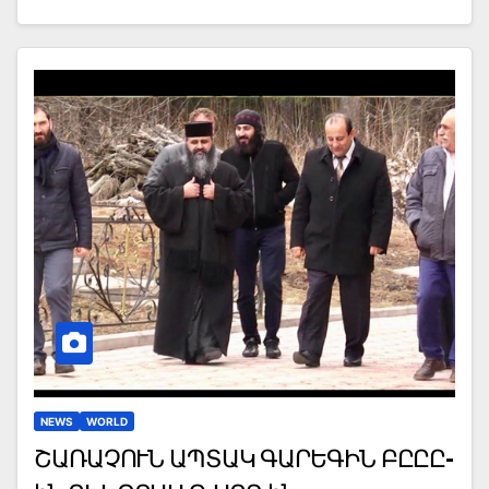
NEWS
WORLD
ՇԱՌԱՉՈՒՆ ԱՊՏԱԿ ԳԱՐԵԳԻՆ ԲԸԸԸ-