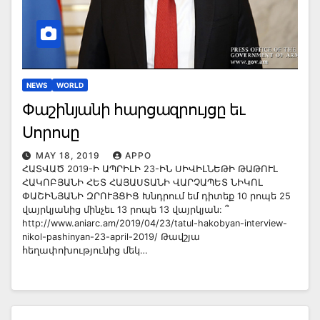
NEWS
WORLD
Փաշինյանի հարցազրույցը եւ
Սորոսը
MAY 18, 2019
APPO
ՀԱՏՎԱԾ 2019-Ի ԱՊՐԻԼԻ 23-ԻՆ ՍԻՎԻԼՆԵԹԻ ԹԱԹՈՒԼ
ՀԱԿՈԲՅԱՆԻ ՀԵՏ ՀԱՅԱՍՏԱՆԻ ՎԱՐՉԱՊԵՏ ՆԻԿՈԼ
ՓԱՇԻՆՅԱՆԻ ԶՐՈՒՅՑԻՑ Խնդրում եմ դիտեք 10 րոպե 25
վայրկյանից մինչեւ 13 րոպե 13 վայրկյան: ՞
http://www.aniarc.am/2019/04/23/tatul-hakobyan-interview-
nikol-pashinyan-23-april-2019/ Թավշյա
հեղափոխությունից մեկ…