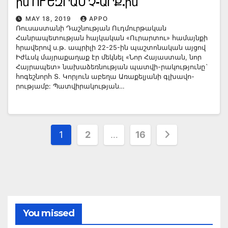
ին ՈՒ ԵԶՐԱՍ Չ-ԱՐՔ.ին
MAY 18, 2019
APPO
Ռուսաստանի Դաշնության Ուդմուրթական
Հանրապետության հայկական «Ուրարտու» համայնքի
հրավերով ս.թ. ապրիլի 22-25-ին պաշտոնական այցով
Իժևսկ մայրաքաղաք էր մեկնել «Նոր Հայաստան, նոր
Հայրապետ» նախաձեռնության պատվի-րակությունը`
հոգեշնորհ Տ. Կորյուն աբեղա Առաքելյանի գլխավո-
րությամբ: Պատվիրակության…
Posts
1
2
…
16
pagination
You missed