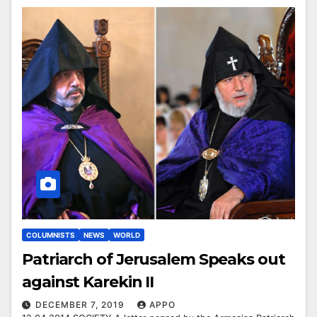
COLUMNISTS
NEWS
WORLD
Patriarch of Jerusalem Speaks out
against Karekin II
DECEMBER 7, 2019
APPO