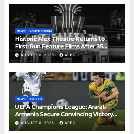
NEWS
YOUTH FORUM
Historic Alex Theatre Returns to
First-Run Feature Films After 35
Years
AUGUST 6, 2026
APPO
NEWS
SPORTS
UEFA Champions League: Ararat-
Armenia Secure Convincing Victory
Over Shamrock Rovers 2-0
AUGUST 6, 2026
APPO