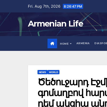
Skip
Fri. Aug 7th, 2026
8:26:49 PM
to
content
Armenian Life
ARMENIA
DIASPO
HOME
NEWS
WORLD
Ծեծուջարդ Էջմ
գոմաղբով հարվ
դեմ ակցիա անո