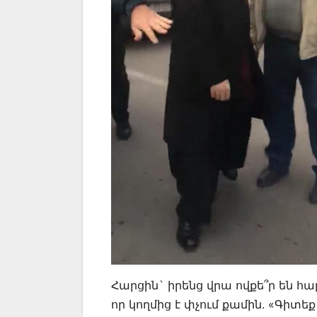
Հարցին` իրենց վրա ովքե՞ր են հա
որ կողմից է փչում քամին. «Գիտեք