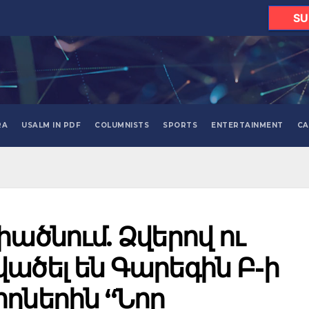
SU
RA
USALM IN PDF
COLUMNISTS
SPORTS
ENTERTAINMENT
CA
իածնում. Ձվերով ու
ածել են Գարեգին Բ-ի
ղներին “Նոր