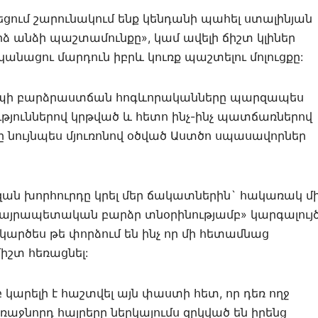
ղեցում շարունակում ենք կենդանի պահել ստալինյան
ձ անձի պաշտամունքը», կամ ավելի ճիշտ կլիներ
կանացու մարդուն իբրև կուռք պաշտելու մոլուցքը:
իպի բարձրաստճան հոգևորականները պարզապես
ւթյուններով կրթված և հետո ինչ-ինչ պատճառներով
 նույնպես մյուռոնով օծված Աստծո սպասավորներ
զան խորհուրդը կրել մեր ճակատներին` հակառակ մ
հայրապետական բարձր տնօրինությամբ» կարգալույ
 կարծես թե փորձում են ինչ որ մի հետամնաց
իշտ հեռացնել:
 կարելի է հաշտվել այն փաստի հետ, որ դեռ ողջ
աջնորդ հայրերը ներկայումս զրկված են իրենց