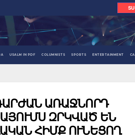
SU
RA
USALM IN PDF
COLUMNISTS
SPORTS
ENTERTAINMENT
CA
ԳԱՐԺԱՆ ԱՌԱՋՆՈՐԴ
ԱՅՈՒՄՍ ԶՐԿՎԱԾ ԵՆ
ԱԿԱՆ ՀԻՄՔ ՈՒՆԵՑՈՂ