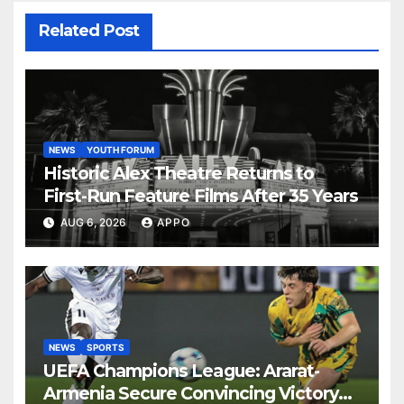
Related Post
NEWS
YOUTH FORUM
Historic Alex Theatre Returns to
First-Run Feature Films After 35 Years
AUG 6, 2026
APPO
NEWS
SPORTS
UEFA Champions League: Ararat-
Armenia Secure Convincing Victory