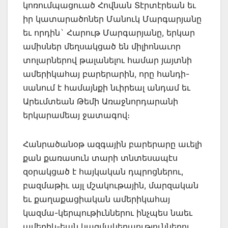
կոռումպացուած Հովնան Տէրտէրեան եւ
իր կատարածոներ Մանուկ Մարգարյանը
եւ որդին` Հարութ Մարգարյանը, երկար
ամիսներ մեղսակցած են միլիոնաւոր
տոլարներով թալանելու համար յայտնի
ամերիկահայ բարերարին, որը հանդի-
սանում է համայնքի նւիրեալ անդամ եւ
Արեւմտեան Թեմի Առաջնորդարանի
երկարամեայ ջատագով։
Հանրածանօթ ազգային բարերարը աւելի
քան քառասուն տարի տնտեսապէս
զօրակցած է հայկական դպրոցներու,
բազմաթիւ այլ մշակութային, մարզական
եւ քաղաքացիական ամերիկահայ
կազմա-կերպութիւններու ինչպես նաեւ
ամերիկ-եան կազմակերպություններու,