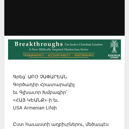
Գրեց՝ ԱԲՕ ՉԱՓԱՐԵԱՆ
Գործադիր Հրատարակիչ
եւ Գլխաւոր Խմբագիր՝
«ՀԱՅ ԿԵԱՆՔ»-ի եւ
USA Armenian Lifeի
Ըստ հաւաստի աղբիւրներու, մեծապէս