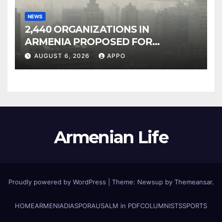
NEWS
2,440 ORGANIZATIONS IN
ARMENIA PROPOSED FOR
INCLUSION IN LIST OF AIR
AUGUST 6, 2026
APPO
POLLUTERS
Armenian Life
Proudly powered by WordPress
|
Theme: Newsup by
Themeansar
.
HOME
ARMENIA
DIASPORA
USALM in PDF
COLUMNISTS
SPORTS