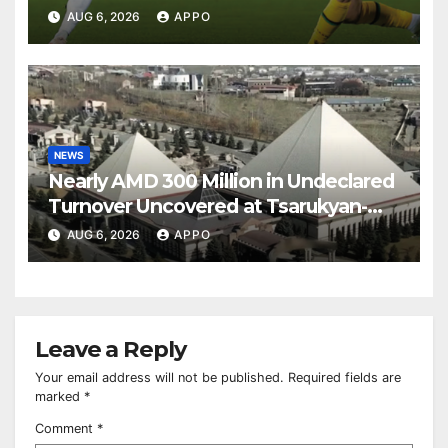
Over Shamrock Rovers 2-0
AUG 6, 2026
APPO
NEWS
Nearly AMD 300 Million in Undeclared
Turnover Uncovered at Tsarukyan-
Owned Entertainment Center
AUG 6, 2026
APPO
Leave a Reply
Your email address will not be published.
Required fields are
marked
*
Comment
*