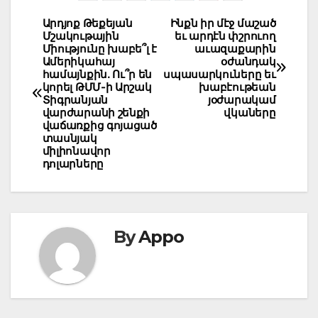
Post
Արդյոք Թեքեյան
Ինքն իր մէջ մաշած
Մշակութային
եւ արդէն փշրուող
navigation
Միությունը խաբե՞լ է
աւազաքարին
Ամերիկահայ
օժանդակ
համայնքին. Ու՞ր են
սպասարկուները եւ
կորել ԹՄՄ-ի Արշակ
խաբէութեան
Տիգրանյան
յօժարակամ
վարժարանի շենքի
վկաները
վաճառքից գոյացած
տասնյակ
միլիոնավոր
դոլարները
By
Appo