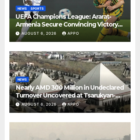
NEWS
SPORTS
UEFA Champions League: Ararat-
Armenia Secure Convincing Victory
Over Shamrock Rovers 2-0
AUGUST 6, 2026
APPO
NEWS
Nearly AMD 300 Million in Undeclared
Turnover Uncovered at Tsarukyan-
Owned Entertainment Center
AUGUST 6, 2026
APPO