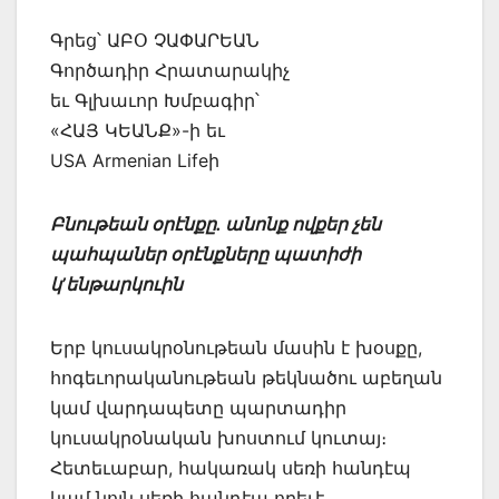
Գրեց՝ ԱԲՕ ՉԱՓԱՐԵԱՆ
Գործադիր Հրատարակիչ
եւ Գլխաւոր Խմբագիր՝
«ՀԱՅ ԿԵԱՆՔ»-ի եւ
USA Armenian Lifeի
Բնութեան օրէնքը. անոնք ովքեր չեն
պահպաներ օրէնքները պատիժի
կ’ենթարկուին
Երբ կուսակրօնութեան մասին է խօսքը,
հոգեւորականութեան թեկնածու աբեղան
կամ վարդապետը պարտադիր
կուսակրօնական խոստում կուտայ։
Հետեւաբար, հակառակ սեռի հանդէպ
կամ նոյն սեռի հանդէպ որեւէ