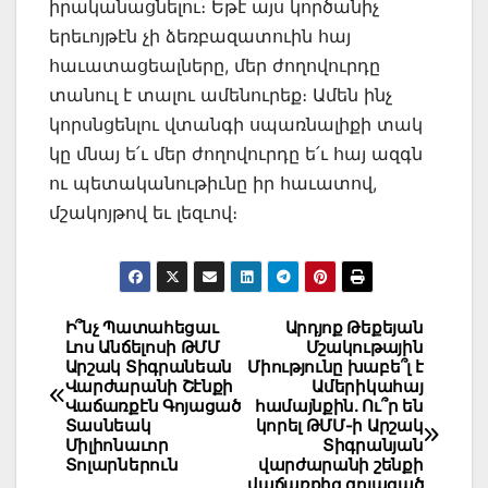
իրականացնելու։ Եթէ այս կործանիչ
երեւոյթէն չի ձեռբազատուին հայ
հաւատացեալները, մեր ժողովուրդը
տանուլ է տալու ամենուրեք։ Ամեն ինչ
կորսնցենլու վտանգի սպառնալիքի տակ
կը մնայ ե՛ւ մեր ժողովուրդը ե՛ւ հայ ազգն
ու պետականութիւնը իր հաւատով,
մշակոյթով եւ լեզւով։
Post
Ի՞նչ Պատահեցաւ
Արդյոք Թեքեյան
Լոս Անճելոսի ԹՄՄ
Մշակութային
navigation
Արշակ Տիգրանեան
Միությունը խաբե՞լ է
Վարժարանի Շէնքի
Ամերիկահայ
Վաճառքէն Գոյացած
համայնքին. Ու՞ր են
Տասնեակ
կորել ԹՄՄ-ի Արշակ
Միլիոնաւոր
Տիգրանյան
Տոլարներուն
վարժարանի շենքի
վաճառքից գոյացած