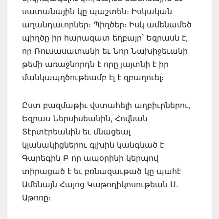
սատանային կը պաշտեն։ Իսկական
աղանդաւորներ։ Պիղծեր։ Իսկ ամենամեծ
պիղծը իր հարազատ եղբայր՝ Եզրասն է,
որ Ռուսասատանի եւ Նոր Նախիջեւանի
թեմի առաջնորդն է որը յայտնի է իր
մանկապղծութեամբ էլ է զբաղուել։
Ըստ բազմաթիւ վստահելի աղբիւրներու,
Եզրաս Ներսիսեանին, Հովնան
Տէրտէրեանին եւ մնացեալ
կլանակիցներու գլխին կանգնած է
Գարեգին Բ որ ապօրինի կերպով
տիրացած է եւ բռնազաւթած կը պահէ
Ամենայն Հայոց Կաթողիկոսութեան Ս.
Աթոռը։