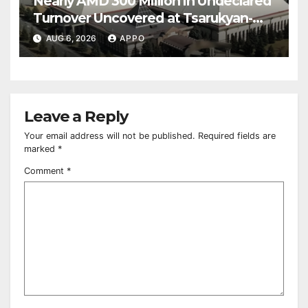
Nearly AMD 300 Million in Undeclared
Turnover Uncovered at Tsarukyan-
Owned Entertainment Center
AUG 6, 2026
APPO
Leave a Reply
Your email address will not be published.
Required fields are
marked
*
Comment
*