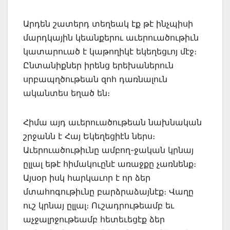
Արդեն շատերդ տեղեակ էք թէ ինչպիսի
մարդկային կեանքերու աւերուածութիւն
կատարուած է կաթողիկէ եկեղեցւոյ մէջ։
Ընտանիքներ իրենց երեխաներուն
սրբապղծութեան զոհ դառնալուն
ականտես եղած են։
Հիմա այդ աւերուածութեան նախնական
շրջանն է Հայ Եկեղեցիէն ներս։
Աւերուածութիւնը ամբող-ջական կրնայ
ըլլալ եթէ հիմակուընէ առաջքը չառնենք։
Այսօր իսկ հարկաւոր է որ ձեր
մտահոգութիւնը բարձրաձայնէք։ Վաղը
ուշ կրնայ ըլլալ։ Ուշադրութեամբ եւ
աչջալրջութեամբ հետեւեցէք ձեր