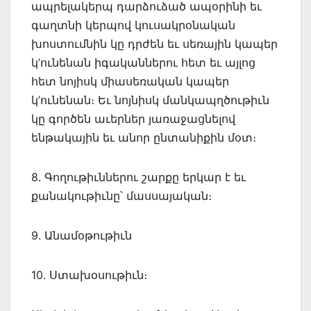
ապրելակերպ դարձուձած ապօրինի եւ
գաղտնի կերպով կուսակրօնական
խոստումնին կը դրժեն եւ սեռային կապեր
կ’ունենան իգականներու հետ եւ այլոց
հետ նոյիսկ միասեռական կապեր
կ’ունենան։ Եւ նոյնիսկ մանկապղծութիւն
կը գործեն աւերներ յառաջացնելով
ենթակային եւ անոր ընտանիքին մօտ։
8. Գողութիւններու շարքը երկար է եւ
քանակութիւնը՝ մասսայական։
9. Անամօթութիւն
10. Ստախօսութիւն։