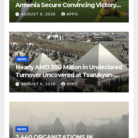
Armenia Secure Convincing Victory
Over Shamrock Rovers 2-0
AUGUST 6, 2026
APPO
NEWS
Nearly AMD 300 Million in Undeclared
Turnover Uncovered at Tsarukyan-
Owned Entertainment Center
AUGUST 6, 2026
APPO
NEWS
2,440 ORGANIZATIONS IN