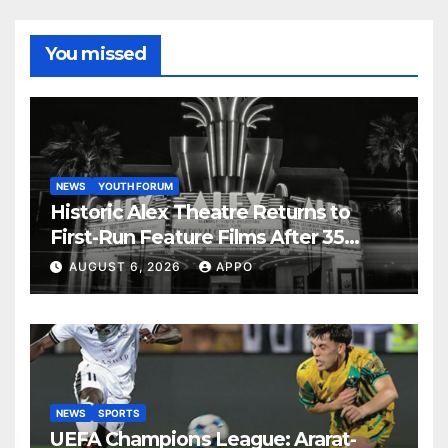
You missed
NEWS
YOUTH FORUM
Historic Alex Theatre Returns to
First-Run Feature Films After 35
Years
AUGUST 6, 2026
APPO
NEWS
SPORTS
UEFA Champions League: Ararat-