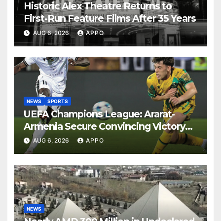
Historic Alex Theatre Returns to
First-Run Feature Films After 35 Years
AUG 6, 2026
APPO
NEWS
SPORTS
UEFA Champions League: Ararat-
Armenia Secure Convincing Victory
Over Shamrock Rovers 2-0
AUG 6, 2026
APPO
NEWS