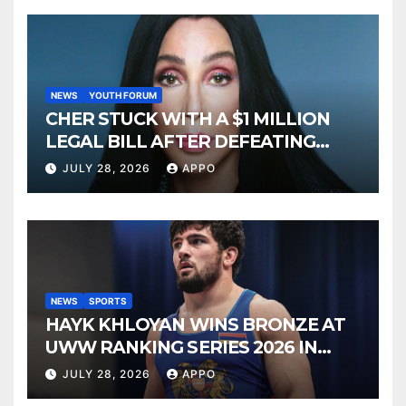
NEWS
YOUTH FORUM
CHER STUCK WITH A $1 MILLION
LEGAL BILL AFTER DEFEATING
SONNY BONO’S WIDOW
JULY 28, 2026
APPO
NEWS
SPORTS
HAYK KHLOYAN WINS BRONZE AT
UWW RANKING SERIES 2026 IN
BUDAPEST
JULY 28, 2026
APPO