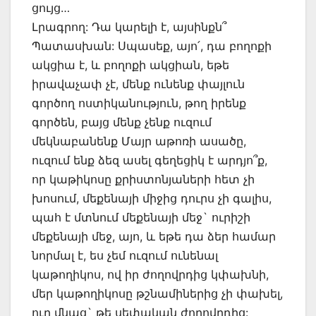
ցույց…
Լրագրող: Դա կարելի է, այսինքն՞
Պատասխան: Սպասեք, այո՛, դա բողոքի
ակցիա է, և բողոքի ակցիան, եթե
իրավաչափ չէ, մենք ունենք փայլուն
գործող ոստիկանություն, թող իրենք
գործեն, բայց մենք չենք ուզում
մեկնաբանենք Մայր աթոռի ասածը,
ուզում ենք ձեզ ասել գեղեցիկ է արդյո՞ք,
որ կաթիկոսը քրիստոնյաների հետ չի
խոսում, մեքենայի միջից դուրս չի գալիս,
պահ է մտնում մեքենայի մեջ` ուրիշի
մեքենայի մեջ, այո, և եթե դա ձեր համար
նորմալ է, ես չեմ ուզում ունենալ
կաթողիկոս, ով իր ժողովրդից կփախնի,
մեր կաթողիկոսը թշնամիներից չի փախել,
ուր մնաց` թե սեփական ժողովրդից: