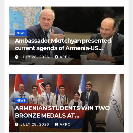
NEWS
Ambassador Mkrtchyan presented
current agenda of Armenia-US
relations at American Foreign Policy
JULY 28, 2026
APPO
Council
NEWS
ARMENIAN STUDENTS WIN TWO
BRONZE MEDALS AT
INTERNATIONAL CHEMISTRY
JULY 28, 2026
APPO
OLYMPIAD