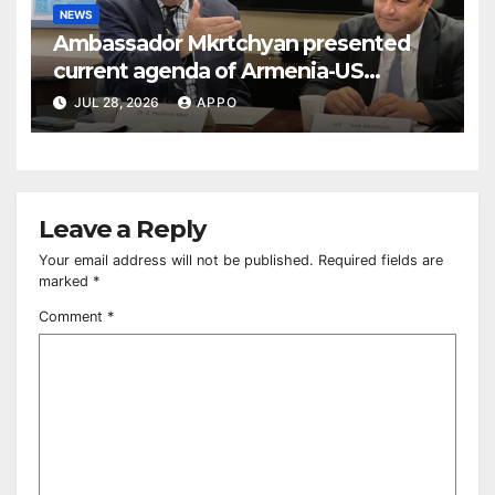
NEWS
Ambassador Mkrtchyan presented
current agenda of Armenia-US
relations at American Foreign Policy
JUL 28, 2026
APPO
Council
Leave a Reply
Your email address will not be published.
Required fields are
marked
*
Comment
*