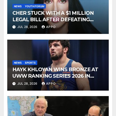
NEWS
YOUTH FORUM
CHER STUCK WITH A $1 MILLION
LEGAL BILL AFTER DEFEATING
SONNY BONO’S WIDOW
JUL 28, 2026
APPO
NEWS
SPORTS
HAYK KHLOYAN WINS BRONZE AT
UWW RANKING SERIES 2026 IN
BUDAPEST
JUL 28, 2026
APPO