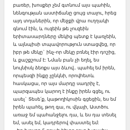
բառեր, խոսքեր չեմ գտնում այս պահին,
նենգության աստիճանը ցույց տալու, հրեց
այդ տղաներին, որ մեջքի վրա ուղղակի
գնում էին, և ուզեին թե չուզեին
երիտասարդները մեկից պետք է կառչեին,
և այնպիսի տպավորություն ստացվեց, որ
իբր թե մեկը` ինչ-որ մեկը բռնել էիր դոշից,
և քաշքշում է: Նման բան չի եղել, ես
նույնիսկ ձեռքս այս ձևով.. պահել եմ իրեն,
որպեսզի ինքը չընկնի, որովհետև
հասկացա, որ այս մարդը սադրիչ է,
պարզապես կարող է ինքը իրեն գցել, ու
ասել` Տեսե՛ք, կաթողիկոսին գցեցին, ես եմ
իրեն պահել, թող գա, ու վկայի, Աստծու
առաջ եմ պահանջելու դա, և ես դա տեսել
եմ, ասել եմ, կադրերով փաստել եմ: