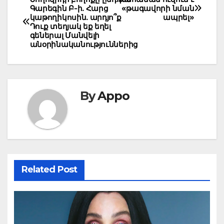
Post
Գարեգին Բ-ի. Հարց
«թագավորի նման
navigation
կաթողիկոսին. արդյո՞ք
ապրել»
Դուք տեղյակ եք եղել
գեներալ Մանվելի
անօրինականություններից
By
Appo
Related Post