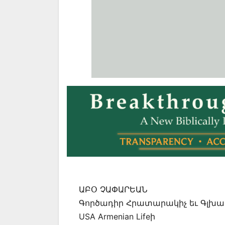
ԱԲՕ ՉԱՓԱՐԵԱՆ
Գործադիր Հրատարակիչ եւ Գլխաւ
USA Armenian Lifeի