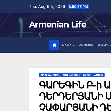
Skip
Thu. Aug 6th, 2026
6:50:56 PM
to
content
Armenian Life
ARMENIA
DIASPO
HOME
APPO JABARIAN
COLUMNISTS
NEWS
WORLD
ԳԱՐԵԳԻՆ Բ-ի 
ԴԵՐԴԵՐՅԱՆԻ Ս
ՉԱՓԱՐՅԱՆԻ ԴԵ