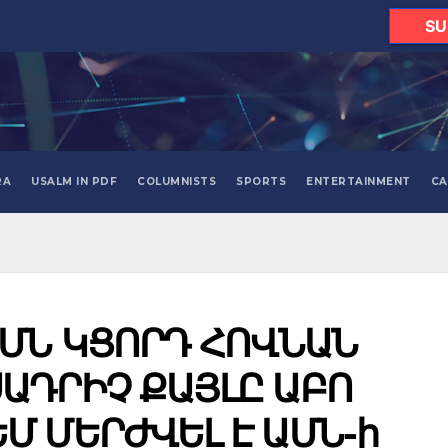
SU
RA
USALM IN PDF
COLUMNISTS
SPORTS
ENTERTAINMENT
CA
ԱՄՆ ԿՑՈՐԴ ՀՈՎՆԱՆ
ԱԴՐԻՉ ՔԱՅԼԸ ԱԲՈ
Մ ՄԵՐԺՎԵԼ Է ԱՄՆ-ի