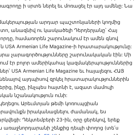
լրագրողը ի սրտե ներել եւ մոռացել էր այդ ամենը: Նա
զմակերպության արդար պաշտոնյաների կողմից
ետո, անազնիվ ու կասկածելի Դերդերյանը՝ Հայ
որդը, համառորեն շարունակում էր ամեն գնով
ն USA Armenian Life Magazine-ի հրատարակությունը:
նրա չարագործությունները շարունակական էին: Մի
ջում էր բոլոր ամերիկահայ կազմակերպություններից
ր՝ USA Armenian Life Magazine եւ հայալեզու ՀԱՅ
նենալով այդպիսով զրկել հրատարակություններին
ից, ինչը, ինչպես հայտնի է, ազատ մամուլի
կան նշանակություն ունի:
եկեղեցու Արեւմտյան թեմի կոռուպցիան
րավունքն իրականացնելու ժամանակ, ես
վեցի: Դեկտեմբերի 23-ին, օրը ցերեկով, երեք
 առաջնորդարանի շենքից դեպի փողոց (տե՛ս