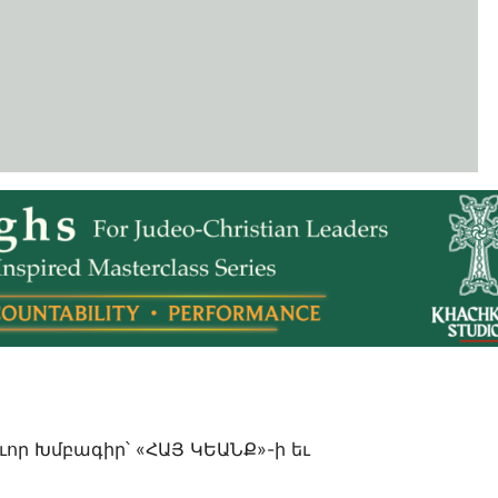
որ Խմբագիր՝ «ՀԱՅ ԿԵԱՆՔ»-ի եւ