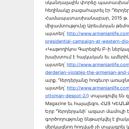
սկանդալային փորձը պատասխանն 
հեղինակը բացահայտել էր Դերդեր
Համապատասխանաբար, 2015 թ. օ
միջամտությունը Արեւմտյան թեմ
այստեղ՝
http://www.armenianlife.co
presidential-campaign-at-western-dio
«Կաթողիկոս Գարեգին Բ-ի ներկա
խախտում է հայկական եւ ամերիկ
այստեղ՝
http://www.armenianlife.com
derderian-violates-the-armenian-and-
արք. Դերդերյանը հոգեւոր առաջն
այստեղ՝
http://www.armenianlife.com
ottoman-despot-2/
) տպագրվել են զ
Magazine եւ հայալեզու ՀԱՅ ԿԵԱ
Երբ Դերդերյանի՝ ազատ մամուլի
գործողությունը ենթարկվել է լի
մերկացնող հոդված չի տպագրել 