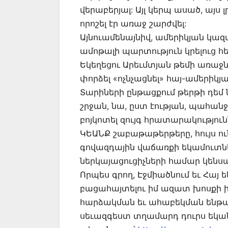
վերաբերյալ: Այլ կերպ ասած, այս 
որոշել էր առաջ շարժվել:
Այնուամենայնիվ, ամերիկյան կա
ամոթալի պարտություն կրելուց հ
Եկեղեցու Արեւմտյան թեմի առաջն
փորձել «ոչնչացնել» հայ-ամերիկյա
Տարիների ընթացքում թերթի դեմ 
շրջան, նա, ըստ էության, պահան
բոյկոտել զույգ հրատարակություննե
ԿԵԱՆՔ շաբաթաթերթերը, հույս ու
գովազդային վաճառքի եկամուտներ
ներկայացուցիչների համար կենսա
Որպես գրող, Էջմիածնում եւ Հայ 
բացահայտելու իմ ազատ խոսքի ի
հարձակման եւ ահաբեկման ենթարկ
սեւազգեստ տղամարդ դուրս եկան