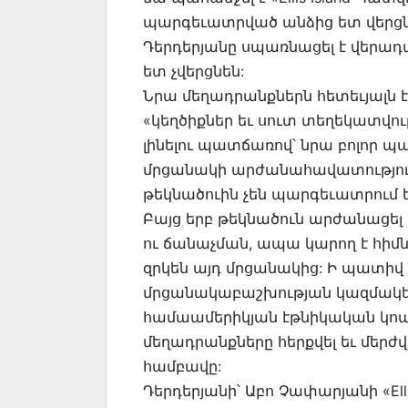
պարգեւատրված անձից ետ վերցն
Դերդերյանը սպառնացել է վերադա
ետ չվերցնեն:
Նրա մեղադրանքներն հետեւյալն է
«կեղծիքներ եւ սուտ տեղեկատվու
լինելու պատճառով՝ նրա բոլոր պ
մրցանակի արժանահավատությունը
թեկնածուին չեն պարգեւատրում ե
Բայց երբ թեկնածուն արժանացել
ու ճանաչման, ապա կարող է հիմն
զրկեն այդ մրցանակից: Ի պատիվ «
մրցանակաբաշխության կազմակե
համաամերիկյան էթնիկական կոալ
մեղադրանքները հերքվել եւ մերժ
համբավը:
Դերդերյանի՝ Աբո Չափարյանի «El