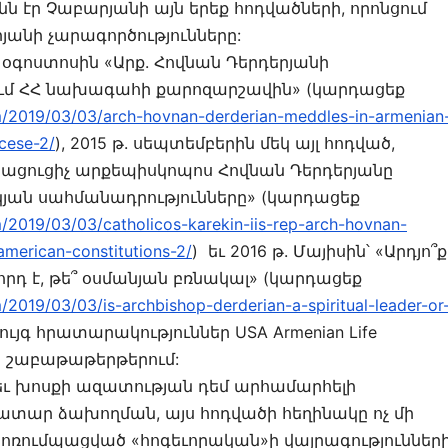
էր Չաբարյանի այն երեք հոդվածների, որոնցում
յանի չարագործությունները:
գոստոսին «Արք. Հովնան Դերդերյանի
ում ՀՀ նախագահի քարոզարշավին» (կարդացեք
m/2019/03/03/arch-hovnan-derderian-meddles-in-armenian
cese-2/
), 2015 թ. սեպտեմբերին մեկ այլ հոդված,
յացուցիչ արքեպիսկոպոս Հովնան Դերդերյանը
յան սահմանադրությունները» (կարդացեք
/2019/03/03/catholicos-karekin-iis-rep-arch-hovnan-
american-constitutions-2/
) եւ 2016 թ. Մայիսին՝ «Արդյո՞ք
որդ է, թե՞ օսմանյան բռնակալ» (կարդացեք
/2019/03/03/is-archbishop-derderian-a-spiritual-leader-or
ույգ հրատարակություններ USA Armenian Life
ՆՔ շաբաթաթերթերում:
 եւ խոսքի ազատության դեմ արհամարհելի
ակատար ձախողման, այս հոդվածի հեղինակը ոչ մի
կոռումպացված «հոգեւորական»ի վայրագություններ