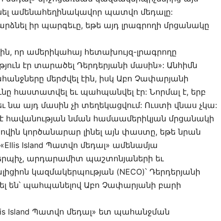
ել ամենահեղինակավոր պատվո մեդալը:
րձնել իր պարգեւը, եթե այդ լրագրողի մրցանակը
ին, որ ամերիկահայ հետախույզ-լրագրողը
թյուն էր տարածել Դերդերյանի մասին»: Անհիմն
ահանջները մերժվել էին, իսկ Աբո Չափարյանի
 հաստատվել եւ պահպանվել էր: Նորմալ է, երբ
ւ նա այդ մասին չի տեղեկացվում: Ուստի վնաս չկա:
 է հավանության նման համաամերիկյան մրցանակի
ովին կործանարար լինել այն փաստը, եթե նրան
Ellis Island Պատվո մեդալ» ամենամյա
րպիչ, արդարամիտ պաշտոնյաների եւ
իցիոն կազմակերպության (NECO)՝ Դերդերյանի
վել են՝ պահպանելով Աբո Չափարյանի բարի
lis Island Պատվո մեդալ» ետ պահանջման