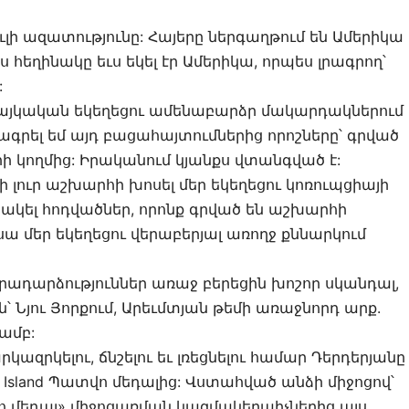
ւլի ազատությունը: Հայերը ներգաղթում են Ամերիկա
ս հեղինակը եւս եկել էր Ամերիկա, որպես լրագրող՝
:
հայկական եկեղեցու ամենաբարձր մակարդակներում
գրել եմ այդ բացահայտումներից որոշները՝ գրված
ի կողմից: Իրականում կյանքս վտանգված է:
ի լուր աշխարհի խոսել մեր եկեղեցու կոռուպցիայի
ակել հոդվածներ, որոնք գրված են աշխարհի
 սա մեր եկեղեցու վերաբերյալ առողջ քննարկում
իրադարձություններ առաջ բերեցին խոշոր սկանդալ,
ին՝ Նյու Յորքում, Արեւմտյան թեմի առաջնորդ արք.
ամբ:
զրկելու, ճնշելու եւ լռեցնելու համար Դերդերյանը
is Island Պատվո մեդալից: Վստահված անձի միջոցով՝
տվո մեդալ» միջոցառման կազմակերպիչներից այս