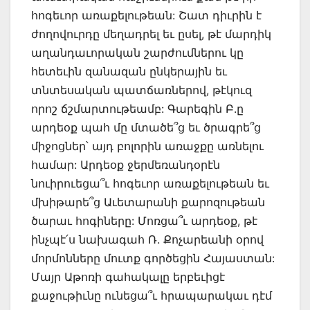
հոգեւոր առաքելութեան: Շատ դիւրին է
ժողովուրդը մեղադրել եւ ըսել, թէ մարդիկ
աղանդաւորական շարժումներու կը
հետեւին զանազան ընկերային եւ
տնտեսական պատճառներով, թէկուզ
որոշ ճշմարտութեամբ: Գարեգին Բ.ը
արդեօք պահ մը մտածե՞ց եւ ծրագրե՞ց
միջոցներ՝ այդ բոլորին առաջքը առնելու
համար: Արդեօք ջերմեռանդօրէն
նուիրուեցա՞ւ հոգեւոր առաքելութեան եւ
մխիթարե՞ց Աւետարանի քարոզութեան
ծարաւ հոգիները: Մոռցա՞ւ արդեօք, թէ
ինչպէ՛ս նախագահ Ռ. Քոչարեանի օրով
մորմոնները մուտք գործեցին Հայաստան:
Մայր Աթոռի գահակալը երբեւիցէ
քաջութիւնը ունեցա՞ւ հրապարակաւ դէմ