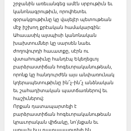
շրջանին առեւանգեց ամէն սրբութիւն եւ
կանոնագրութիւն, որովհետեւ
զօրակցութիւնը կը վայելէր պետութեան
մէջ իշխող քրէական համակարգին:
Ահաւասիկ այսպիսի կանոնական
խախտումներ կը սարսեն նաեւ
ժողովուրդի հաւատքը, սէրն ու
վստահութիւնը հանդէպ Եկեղեցւոյ
բարձրաստիճան հոգեւորականութեան,
որոնք կը հանդուրժեն այս անփառունակ
կղերապետութիւնը ին՜չ-ին՜չ անձնական
եւ շահադիտական պատճառներով եւ
հաշիւներով:
Որքան դատապարտելի է
բարձրաստիճան հոգեւորականութեան
կրաւորական վիճակը, նո՛յնքան եւ
առաւել եւս դատապարտելի են,