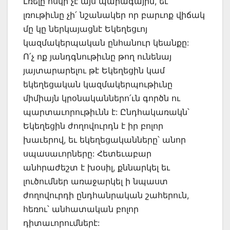
Լռելը ոսկի չէ այս պարագային, եւ
լռութիւնը չի՛ նշանակեր որ բարւոք վիճակ
մը կը ներկայացնէ Եկեղեցւոյ
կազմակերպական ընհանուր կեանքը:
Ո՛չ ոք յանդգնութիւնը թող ունենայ
յայտարարելու թէ Եկեղեցին կամ
եկեղեցական կազմակերպութիւնը
միմիայն կրօնականներո՛ւն գործն ու
պարտաւորութիւնն է: Ընդհակառակն՝
Եկեղեցին ժողովուրդն է իր բոլոր
խաւերով, եւ եկեղեցականները՝ անոր
սպասաւորները: Հետեւաբար
անհրաժեշտ է խօսիլ, քննարկել եւ
լուծումներ առաջարկել ի նպաստ
ժողովուրդի ընդհանրական շահերուն,
հեռու՝ անհատական բոլոր
դիտաւորումներէ: