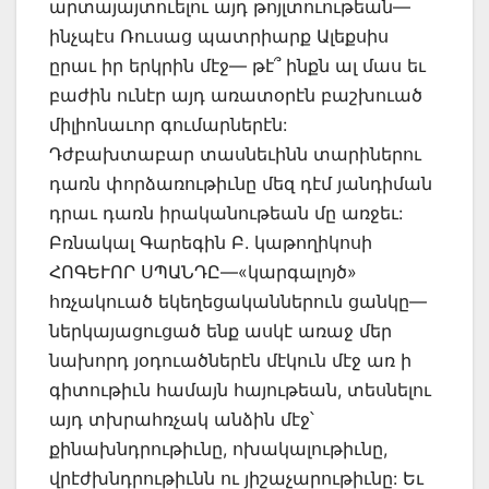
արտայայտուելու այդ թոյլտուութեան—
ինչպէս Ռուսաց պատրիարք Ալեքսիս
ըրաւ իր երկրին մէջ— թէ՞ ինքն ալ մաս եւ
բաժին ունէր այդ առատօրէն բաշխուած
միլիոնաւոր գումարներէն:
Դժբախտաբար տասնեւինն տարիներու
դառն փորձառութիւնը մեզ դէմ յանդիման
դրաւ դառն իրականութեան մը առջեւ:
Բռնակալ Գարեգին Բ. կաթողիկոսի
ՀՈԳԵՒՈՐ ՍՊԱՆԴԸ—«կարգալոյծ»
հռչակուած եկեղեցականներուն ցանկը—
ներկայացուցած ենք ասկէ առաջ մեր
նախորդ յօդուածներէն մէկուն մէջ առ ի
գիտութիւն համայն հայութեան, տեսնելու
այդ տխրահռչակ անձին մէջ՝
քինախնդրութիւնը, ոխակալութիւնը,
վրէժխնդրութիւնն ու յիշաչարութիւնը: Եւ