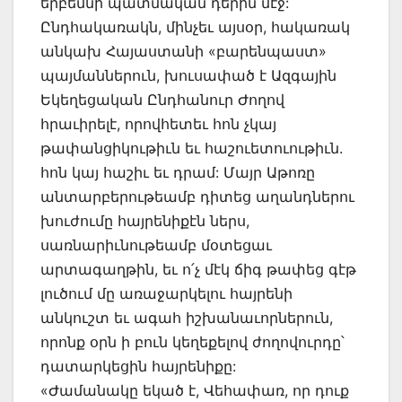
երբեմնի պատմական դերին մէջ:
Ընդհակառակն, մինչեւ այսօր, հակառակ
անկախ Հայաստանի «բարենպաստ»
պայմաններուն, խուսափած է Ազգային
Եկեղեցական Ընդհանուր Ժողով
հրաւիրելէ, որովհետեւ հոն չկայ
թափանցիկութիւն եւ հաշուետուութիւն.
հոն կայ հաշիւ եւ դրամ: Մայր Աթոռը
անտարբերութեամբ դիտեց աղանդներու
խուժումը հայրենիքէն ներս,
սառնարիւնութեամբ մօտեցաւ
արտագաղթին, եւ ո՛չ մէկ ճիգ թափեց գէթ
լուծում մը առաջարկելու հայրենի
անկուշտ եւ ագահ իշխանաւորներուն,
որոնք օրն ի բուն կեղեքելով ժողովուրդը՝
դատարկեցին հայրենիքը:
«Ժամանակը եկած է, Վեհափառ, որ դուք