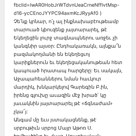
fbclid=IwAR0HobJrWTdvnUeaCrneNfflvtMsp-
d16-ycCEnoJYYPC94axmKcJRyyAf0 )
Չե՛նք կրնար, ո՛չ ալ ինքնախաբէութեամբ
տարուած կþուզենք յայտարարել, թէ
Եկեղեցին լուրջ տագնապներու առջեւ չի
կանգնիր այսօր: Ընդհակառակն, այնքա՜ն
բազմակողմանի են Եկեղեցւոյ
կարիքներուն եւ եկեղեցականութեան հետ
կապուած հրատապ հարցերը: Եւ սակայն,
Աջապահեաններու նման հաւկուր
մարդիկ, խնկարկելով Գարեգին Բ.ին,
իրենց գլուխը աւազին մէջ խրած՝ կը
յաւակնին յայտարարել թէ «ճգնաժամ»
չկա՜յ:
Անգամ մը եւս յստակացնենք, թէ
սրբութիւն սրբոց Մայր Աթոռ Ս.