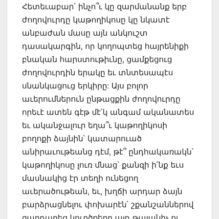
Հետեւաբար՝ ինչո՞ւ կը զարմանանք երբ
ժողովուրդը կաթողիկոսը կը նկատէ
անբաժան մասը այն անկուշտ
դասակարգին, որ կողոպտեց հայրենիքի
բնական հարստութիւնը, ցամքեցուց
ժողովուրդին երակը եւ տնտեսապէս
սնանկացուց երկիրը: Այս բոլոր
աւերումներուն ընթացքին ժողովուրդը
որեւէ ատեն գէթ մէ՛կ անգամ ականատես
եւ ականջալուր եղա՞ւ կաթողիկոսի
բողոքի ձայնին՝ կատարուած
անիրաւութեանց դէմ, թէ՞ ընդհակառակն՝
կաթողիկոսը լուռ մնաց՝ քանզի ի՛նք եւս
մասնակից էր տեղի ունեցող
աւերածութեան, եւ, խղճի արդար ձայն
բարձրացնելու փոխարէն՝ շքանշաններով
զարդարեց կուրծքերը այդ թալանիչ ու