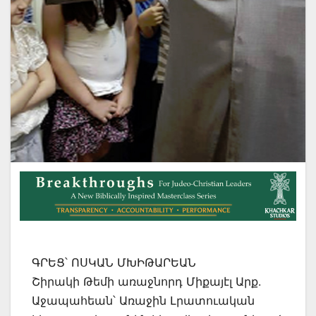
ԳՐԵՑ՝ ՈՍԿԱՆ ՄԽԻԹԱՐԵԱՆ
Շիրակի Թեմի առաջնորդ Միքայէլ Արք.
Աջապահեան՝ Առաջին Լրատուական