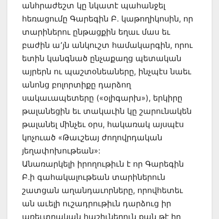
անհրաժեշտ կը նկատէ պահանջել
հեռացումը Գարեգին Բ. կաթողիկոսին, որ
տարիներու ընթացքին եղաւ մաս եւ
բաժին ա՚յն անկուշտ համակարգին, որու
ետին կանգնած ընչաքաղց պետական
այրերն ու պաշտօնեաները, ինչպէս նաեւ
անոնց բոլորտիքը դարձող
սակաւապետերը («օլիգարխ»), երկիրը
թալանեցին եւ տակաւին կը շարունակեն
թալանել մինչեւ օրս, հակառակ այսպէս
կոչուած «Թաւշեայ ժողովրդական
յեղափոխութեան»:
Անառարկելի իրողութիւն է որ Գարեգին
Բ.ի գահակալութեան տարիներուն
շատցան աղանդաւորները, որովհետեւ
ան աւելի ուշադրութիւն դարձուց իր
առեւտրական հաշիւներուն քան թէ իր