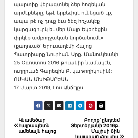
պարտիք վերագտնել ձեր հոգեկան
արժէքները, եթէ երբեւիցէ ունեցած էք,
ապա թէ ոչ դուք եւս ձեզ հռչակէք
կարգազուրկ եւ մեր Մայր Եկեղեցին
փրկէք ամբողջական կործանումէ»
(քաղուած՝ Երուսաղէմի Հայոց
Պատրիարք Նուրհան Արք. Մանուկեանի
25 Օգոստոս 2016 թուակիր նամակէն,
ուղղուած Գարեգին Բ. կաթողիկոսին):
ՈՍԿԱՆ ՄԽԻԹԱՐԵԱՆ
17 Մարտ 2019, Լոս Անճէլըս
Post
Կնամեծար
Բողոք՝ ընդդեմ
հայրապետն
Տերտերյանի 2016թ.
navigation
ամենայն հայոց
Մայիսի 6ին
կայացած Հյուսիս.