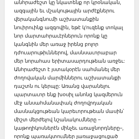
անհրաժեշտ կը նկատենք որ կրօնական,
ազգային եւ մշակութային արժէքներու
վերականգնումի աշխատանքին
նուիրուինք ազգովին, եթէ կ’ուզենք տոկալ
նոր մարտահրաւէրներուն որոնք կը
կանգնին մեր առաջ իրենց բոլոր
դժուարութիւններով, մասնսաւորաբար
մեր նորահաս երիտասարդութեան առջեւ:
Անհրաժեշտ է յստակօրէն սահմանել մեր
ժողովական մարմիններու աշխատանքի
դաշտն ու կերպը: Առանց վարանելու
պարտաւոր ենք խօսիլ անոնց կազմերուն
մէջ անսահմանափակ ժողովրդական
մասնակցութեան կարեւորութեան մասին՝
միշտ մերժելով նշանակումները –
կաթողիկոսներէն մինչեւ առաջնորդները–,
որոնք պառակտումներ յառաջացուցած