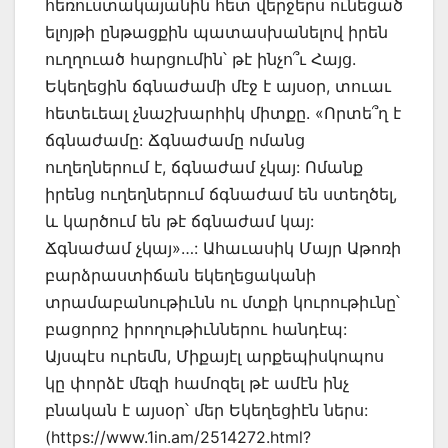
հեռուստակայանին հետ վերջերս ունեցած
ելոյթի ընթացքին պատասխանելով իրեն
ուղղուած հարցումին՝ թէ ինչո՞ւ Հայց.
Եկեղեցին ճգնաժամի մէջ է այսօր, տուաւ
հետեւեալ չնաշխարհիկ միտքը. «Որտե՞ղ է
ճգնաժամը: Ճգնաժամը ոմանց
ուղեղներում է, ճգնաժամ չկայ: Ոմանք
իրենց ուղեղներում ճգնաժամ են ստեղծել,
և կարծում են թէ ճգնաժամ կայ:
Ճգնաժամ չկայ»…: Ահաւասիկ Մայր Աթոռի
բարձրաստիճան եկեղեցականի
տրամաբանութիւնն ու մտքի կուրութիւնը՝
բացորոշ իրողութիւններու հանդէպ:
Այսպէս ուրեմն, Միքայէլ արքեպիսկոպոս
կը փորձէ մեզի համոզել թէ ամէն ինչ
բնական է այսօր՝ մեր Եկեղեցիէն ներս:
(https://www.1in.am/2514272.html?