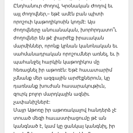
Ընդհանուր Ժողով, Կրօնական Ժողով եւ
այլ ժողովներ,– եթէ ամէն բան պիտի
որոշուի կաթողիկոսին կողմէ: Այս
ժողովները անուանական, խորհրդատո՞ւ
ժողովներ են թէ լիարժէք իրաւական
մարմիններ, որոնք կրնան կանոնական եւ
սահմանադրական որոշումներ առնել, եւ ի
պահանջել հարկին կաթողիկոս մը
հեռացնել իր աթոռէն: Եթէ հաւատարիմ
չմնանք մեր ազգային արժէքներուն, կը
դառնանք խուժան հասարակութիւն,
զուրկ բոլոր մարդկային ազնիւ
չափանիշներէ:
Մայր Աթոռը իր աթոռակալով հանդերձ չէ
տուած մեզի հաւաստիացումը թէ ան
կանգնած է, կամ կը ցանկայ կանգնիլ, իր