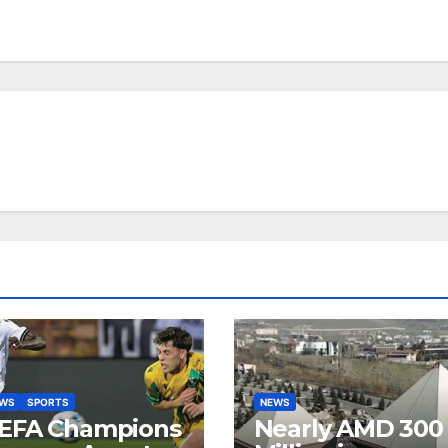
EWS
SPORTS
NEWS
EFA Champions
Nearly AMD 300