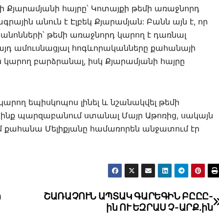
 Քյարամյանի հայրը՝ Կոտայքի թեմի առաջնորդ
գրային անուն է Էլբեկ Քյարամյան: Բանն այն է, որ
անոնների՝ թեմի առաջնորդ կարող է դառնալ
այդ ամուսնացյալ հոգևորականները քահանայի
կարող բարձրանալ, իսկ Քյարամյանի հայրը
 կարող եպիսկոպոս լինել և նշանակվել թեմի
ինք պարզաբանում ստանալ Մայր Աթոռից, սակայն
մ քահանա Մելիքյանը համառորեն անջատում էր
ր
ՇԱՌԱՉՈՒՆ ԱՊՏԱԿ ԳԱՐԵԳԻՆ ԲԸԸԸ-
ին ՈՒ ԵԶՐԱՍ Չ-ԱՐՔ.ին