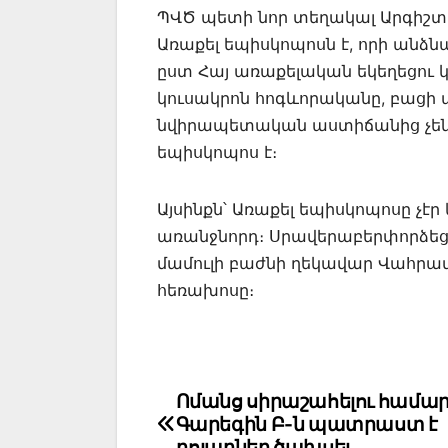
ՊՎԾ պետի նոր տեղակալ Արգիշտի
Առաքել եպիսկոպոսն է, որի անձնա
ըստ Հայ առաքելական եկեղեցու կ
կուսակրոն հոգևորականը, բացի 
նվիրապետական աստիճանից չեն 
եպիսկոպոս է։
Այսինքն՝ Առաքել եպիսկոպոսը չէր
առանջնորդ։ Սրավերաբերփորձեց
մամուլի բաժնի ղեկավար Վահրա
հեռախոսը։
Post
Ոմանց սիրաշահելու համա
Գարեգին Բ-ն պատրաստ է
navigation
դոլարներ ծախսել