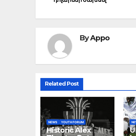
By
Appo
Related Post
NEWS
YOUTH FORUM
N
Historic Alex
U