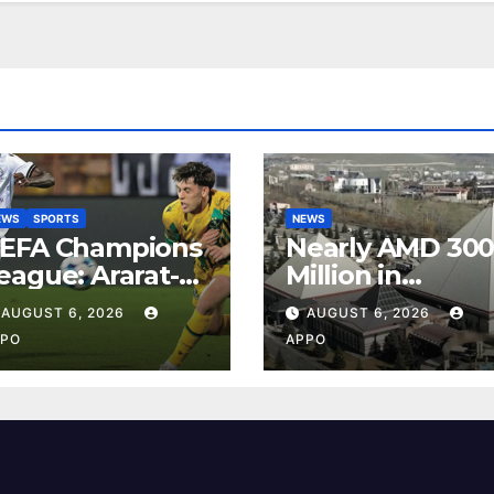
EWS
SPORTS
NEWS
EFA Champions
Nearly AMD 30
eague: Ararat-
Million in
rmenia Secure
Undeclared
AUGUST 6, 2026
AUGUST 6, 2026
onvincing
Turnover
PO
APPO
ictory Over
Uncovered at
hamrock Rovers
Tsarukyan-
-0
Owned
Entertainment
Center