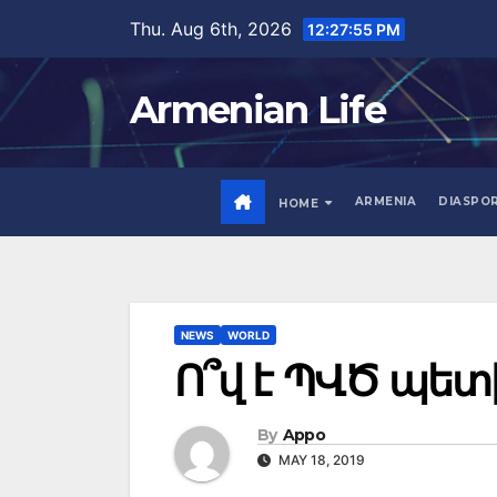
Skip
Thu. Aug 6th, 2026
12:27:56 PM
to
content
Armenian Life
ARMENIA
DIASPO
HOME
NEWS
WORLD
Ո՞վ է ՊՎԾ պետ
By
Appo
MAY 18, 2019