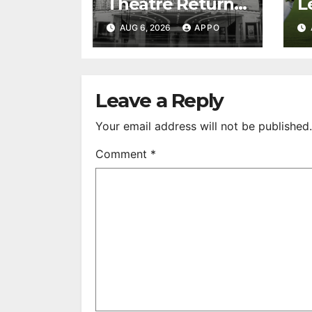
Theatre Returns
L
to First-Run
A
AUG 6, 2026
APPO
Feature Films
C
After 35 Years
V
S
R
Leave a Reply
Your email address will not be published.
Comment
*