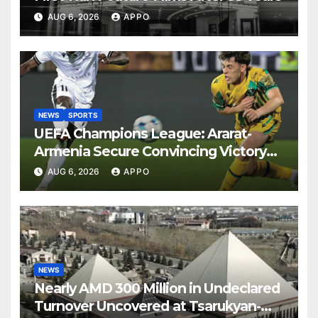
AUG 6, 2026
APPO
NEWS
SPORTS
UEFA Champions League: Ararat-
Armenia Secure Convincing Victory
Over Shamrock Rovers 2-0
AUG 6, 2026
APPO
NEWS
Nearly AMD 300 Million in Undeclared
Turnover Uncovered at Tsarukyan-