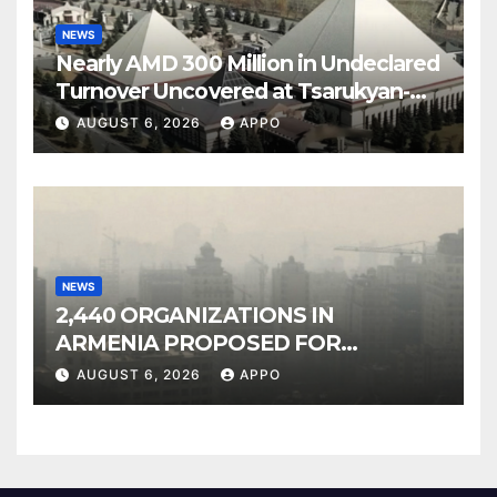
NEWS
Nearly AMD 300 Million in Undeclared
Turnover Uncovered at Tsarukyan-
Owned Entertainment Center
AUGUST 6, 2026
APPO
NEWS
2,440 ORGANIZATIONS IN
ARMENIA PROPOSED FOR
INCLUSION IN LIST OF AIR
AUGUST 6, 2026
APPO
POLLUTERS