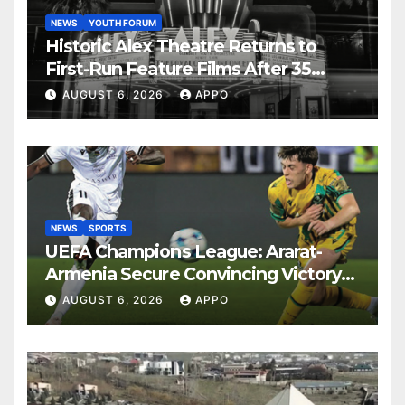
NEWS
YOUTH FORUM
Historic Alex Theatre Returns to
First-Run Feature Films After 35
Years
AUGUST 6, 2026
APPO
NEWS
SPORTS
UEFA Champions League: Ararat-
Armenia Secure Convincing Victory
Over Shamrock Rovers 2-0
AUGUST 6, 2026
APPO