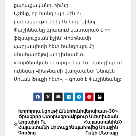
քաղաքականութիւնը:
Նշենք, որ հանդիպումէն ու
բանակցութիւններէն ետք Նիկոլ
Փաշինեանը գրառում կատարած է իր
ֆէյսպուքեան էջին՝ Վիեթնամի
վարչապետի հետ հանդիպումը
գնահատելով արդիւնաւէտ։
«Գործնական եւ արդիւնաւէտ հանդիպում
ունեցայ Վիեթնամի վարչապետ Նկույէն
Սուան Ֆուքի հետ», – գրած է Փաշինեանը:
Post
Խորհրդակցութիւններու
«Իւնիվերսիատ-30»
Ծրագիրի Ստորագրում`
. Արթուր Աւետիսեան
navigation
Արցախի Ու
Հայաստանին
Հայաստանի Արտաքին
Ապահովեց Առաջին
Գործոց
Ոսկի Մետալը