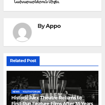
Նախարարներուն Միջեւ
By
Appo
Related Post
NEWS
YOUTH FORUM
Historic Alex Theatre Returns to
First-Run Feature Films After 35 Years