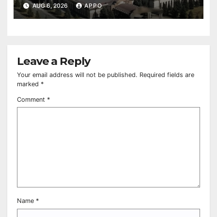
Owned Entertainment Center
AUG 6, 2026
APPO
Leave a Reply
Your email address will not be published.
Required fields are
marked
*
Comment
*
Name
*