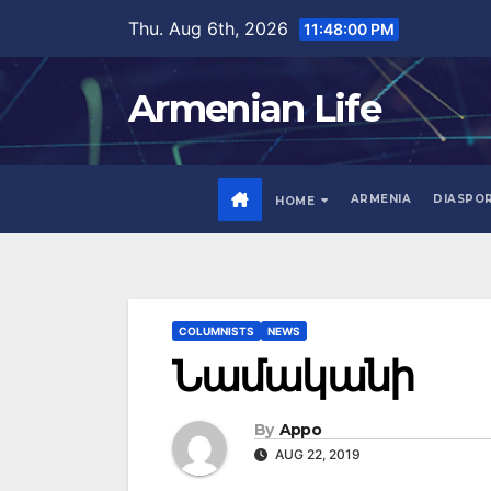
Skip
Thu. Aug 6th, 2026
11:48:01 PM
to
content
Armenian Life
ARMENIA
DIASPO
HOME
COLUMNISTS
NEWS
Նամականի
By
Appo
AUG 22, 2019