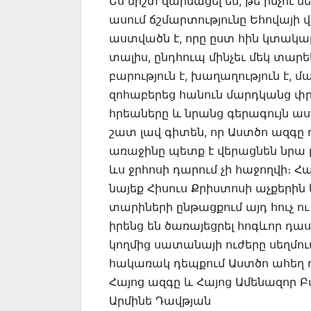
Ես միշտ զարմացել եմ, թե ինչու մ
ասում ճշմարտությունը Եհովայի 
աստվածն է, որը ըստ հին կտակար
տալիս, ընդհուպ մինչեւ մեկ տարե
բարություն է, խաղաղություն է, մ
զոհաբերեց հանուն մարդկանց փրկու
հրեաները և նրանց գերագույն ա
շատ լավ գիտեն, որ Աստծո ազգը 
առաջինը պետք է վերացնեն նրա բ
ևս ջրհոսի դարում չի հաջողվի։ Հա
նայեք Հիսուս Քրիստոսի աչքերին 
տարիների ընթացքում այդ հուչ ո
իրենց են ծառայեցրել հոգևոր դա
կողմից սատանայի ուժերը սեղմու
հակառակ դեպքում Աստծո ահեղ
Հայոց ազգը և Հայոց Ամենազոր 
Արմինե Դավթյան