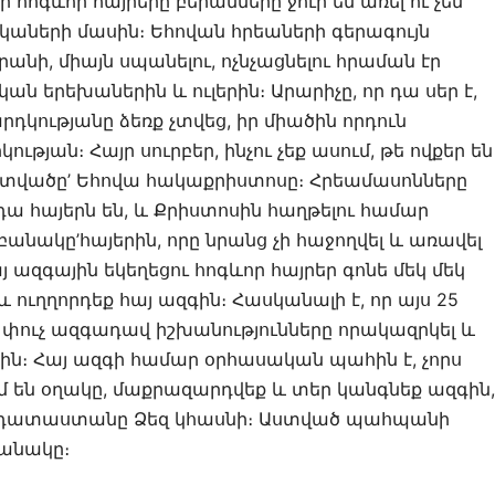
եր հոգևոր հայրերը բերանները ջուր են առել ու չեն
վկաների մասին։ Եհովան հրեաների գերագույն
անի, միայն սպանելու, ոչնչացնելու հրաման էր
կան երեխաներին և ուլերին։ Արարիչը, որ դա սեր է,
արդկությանը ձեռք չտվեց, իր միածին որդուն
թյան։ Հայր սուրբեր, ինչու չեք ասում, թե ովքեր են
ստվածը’ Եհովա հակաքրիստոսը։ Հրեամասոնները
դա հայերն են, և Քրիստոսին հաղթելու համար
անակը’հայերին, որը նրանց չի հաջողվել և առավել
յ ազգային եկեղեցու հոգևոր հայրեր գոնե մեկ մեկ
և ուղղորդեք հայ ազգին։ Հասկանալի է, որ այս 25
ւ փուչ ազգադավ իշխանությունները որակազրկել և
սին։ Հայ ազգի համար օրհասական պահին է, չորս
մ են օղակը, մաքրազարդվեք և տեր կանգնեք ազգին,
 դատաստանը Ձեզ կհասնի։ Աստված պահպանի
Բանակը։