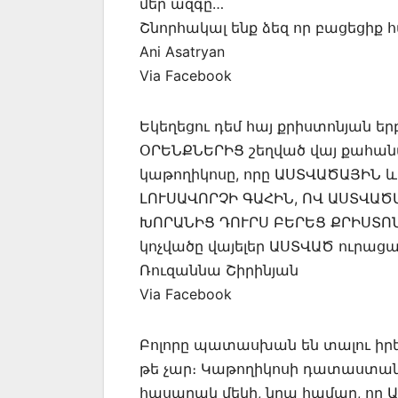
մեր ազգը…
Շնորհակալ ենք ձեզ որ բացեցիք հ
Ani Asatryan
Via Facebook
Եկեղեցու դեմ հայ քրիստոնյան ե
ՕՐԵՆՔՆԵՐԻՑ շեղված վայ քահան
կաթողիկոսը, որը ԱՍՏՎԱԾԱՅԻՆ և ո
ԼՈՒՍԱՎՈՐՉԻ ԳԱՀԻՆ, ՈՎ ԱՍՏՎԱ
ԽՈՐԱՆԻՑ ԴՈՒՐՍ ԲԵՐԵՑ ՔՐԻՍՏՈՆԵ
կոչվածը վայելեր ԱՍՏՎԱԾ ուրացած
Ռուզաննա Շիրինյան
Via Facebook
Բոլորը պատասխան են տալու իր
թե չար։ Կաթողիկոսի դատաստանը 
հասարակ մեկի, նրա համար, որ Ա