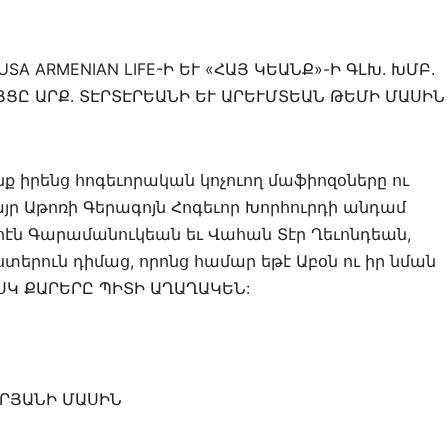
SA ARMENIAN LIFE-Ի ԵՒ «ՀԱՅ ԿԵԱՆՔ»-Ի ԳԼԽ. ԽՄԲ.
ՑԸ ԱՐՔ. ՏԷՐՏԷՐԵԱՆԻ ԵՒ ԱՐԵՒՄՏԵԱՆ ԹԵՄԻ ՄԱՍԻՆ
նք իրենց հոգեւորական կոչուող մաֆիոզօները ու
այր Աթոռի Գերագոյն Հոգեւոր Խորհուրդի անդամ
էն Գարամանուկեան եւ Վահան Տէր Ղեւոնդեան,
աստերուն դիմաց, որոնց համար եթէ Աբօն ու իր նման
ԻՍԿ ՔԱՐԵՐԸ ՊԻՏԻ ԱՂԱՂԱԿԵՆ:
ԵՐՅԱՆԻ ՄԱՍԻՆ