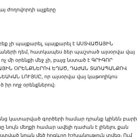
այ ժողովորդի աչքերը
րբեք չի պայքարել, պայքարել է ԱՍՏՎԱԾԱՅԻՆ
աների դեմ, հատկապես ձեր պաշտած այսօրվա վայ
չ մի օրենքի մեջ չի, բայց նստած է ԳՐԻԳՈՐ
ԾԱՅԻՆ ՕՐԵՆՔՆԵՐՈՎ ԵՂԱԾ, ԴԱԺԱՆ ՏԱՌԱՊԱՆՔՈՎ
ԱԿԱՆ ԼՈՒՅՍԸ, որ այսօրվա վայ կաթողիկոս
 իր ողջ օրենքներով։
ենց կատարված գործերի համար դրանք կլինեն բարի
նույն մեղքի համար ավելի դաժան է լինելու քան
ստված նրան մեծ հոգևոր իշխանություն տվեց։ Ում