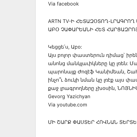
Via facebook
ARTN TV-Ի ՀԵՏԱԶՕՏՈՂ-ԼՐԱԳՐՈՂ U
ԱԲՕ ՉԱՓԱՐԵԱՆԻ ՀԵՏ ՀԱՐՑԱԶՐՈՅ
Կեցցե՛ս, Աբօ:
Այս բոլոր փաստերուն դիմաց՝ իրե
անոնց մանկլաւիկները կը լռեն: Մ
պարոնայք Ժոզէֆ Կանիմեան, Շահ
ինչո՞ւ ձուկի նման կը լռէք այս փ
քաջ լրագրողները չխօսին, ՆՈՅՆ
Gevorg Yazichyan
Via youtube.com
ՄԻ ՇԱՐՔ ՓԱՍՏԵՐ ՀՈՎՆԱՆ ՏԵՐՏ