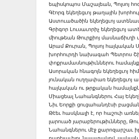
եպիսկոպոս Մաշալեան, Պոլսոյ հո
Գէորգ եկեղեցւոյ թաղային խորհո
Աստուածածին եկեղեցւոյ ատենապե
Գրիգոր Լուսաւորիչ եկեղեցւոյ ա
միութեան Թուրքիոյ մասնաճիւղի
Արամ Քուրան, Պոլսոյ հայկական 
խորհուրդի նախագահ Պետրոս Շիրի
փոքրամասնութիւններու համայնքի
Ասորական հնագոյն եկեղեցւոյ հ
յունական ուղղափառ եկեղեցւոյ 
հայկական ու թրքական համայնքնե
Միացեալ Նահանգներու Հայ Եկեղե
Նիւ Եորքի ցուցահանդէսի բացմա
Թէեւ հասկնալի է, որ հաշուի առն
լարուած յարաբերութիւնները, Թո
Նահանգներու մէջ քարոզարշաւ 
բարելաւելու նպատակով, սակայն 