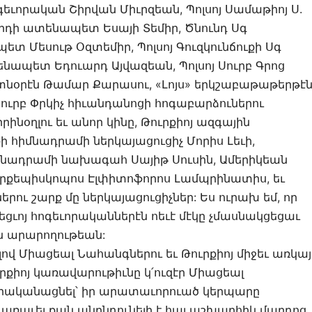
գեւորական Շիրվան Միւրզեան, Պոլսոյ Սամաթիոյ Ս.
ւրդի ատենապետ Եսայի Տեմիր, Ծնունդ Սգ
տ Մեսութ Օզտեմիր, Պոլսոյ Գուզկունճուքի Սգ
տենապետ Եդուարդ Այվազեան, Պոլսոյ Սուրբ Գրոց
 տնօրէն Թամար Քարասու, «Լոյս» երկշաբաթաթերթէ
Սուրբ Փրկիչ հիւանդանոցի հոգաբարձուներու
նօղլու եւ անոր կինը, Թուրքիոյ ազգային
 հիմնադրամի ներկայացուցիչ Մորիս Լեւի,
իմնադրամի նախագահ Սայիթ Սուսին, Ամերիկեան
արքեպիսկոպոս Էլփիտոֆորոս Լամպրինատիս, եւ
րու շարք մը ներկայացուցիչներ: Ես ուրախ եմ, որ
ցւոյ հոգեւորականներէն ոեւէ մէկը չմասնակցեցաւ
ն արարողութեան:
ելով Միացեալ Նահանգներու եւ Թուրքիոյ միջեւ առկայ
ւրքիոյ կառավարութիւնը կ՛ուզէր Միացեալ
իրականացնել՝ իր արատաւորուած կերպարը
առաւել քան անընդունելի է հայ աշխարհիկ մարդոց