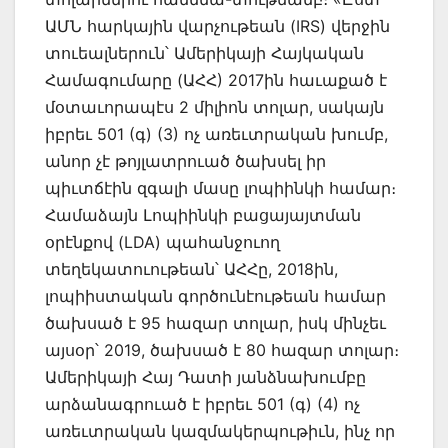
ԱՄՆ հարկային վարչութեան (IRS) վերջին
տուեալներուն՝ Ամերիկայի Հայկական
Համագումարը (ԱՀՀ) 2017ին հաւաքած է
մօտաւորապէս 2 միլիոն տոլար, սակայն
իբրեւ 501 (գ) (3) ոչ առեւտրական խումբ,
անոր չէ թոյլատրուած ծախսել իր
պիւտճէին զգալի մասը լոպիինկի համար։
Համաձայն Լոպիինկի բացայայտման
օրէնքով (LDA) պահանջուող
տեղեկատուութեան՝ ԱՀՀը, 2018ին,
լոպիիստական գործունէութեան համար
ծախսած է 95 հազար տոլար, իսկ մինչեւ
այսօր՝ 2019, ծախսած է 80 հազար տոլար։
Ամերիկայի Հայ Դատի յանձնախումբը
արձանագրուած է իբրեւ 501 (գ) (4) ոչ
առեւտրական կազմակերպութիւն, ինչ որ