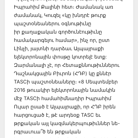
Իպրահիմ Քալինի հետ։ Ժամանակ առ
ժամանակ, Կուզել «կը խնդրէ թուրք
պաշտօնեաներու օգնութիւնը
իր քաղաքական գործունէութիւնը
համակարգելու համար», ինչ որ, ըստ
Լինչի, յայտնի դարձաւ Ալպայրաքի
ելեկտրոնային փոսթը կոտրելէ ետք:
Զարմանալի չէ, որ Հետաքննութիւններու
Դաշնակցային Բիւրոն (ՀԴԲ) կը քննէր
TASCի պաշտօնեաները։ «8 Սեպտեմբեր
2016 թուակիր ելեկտրոնային նամակին
մէջ TASCի համահիմնադիր Իպրահիմ
Ույար ըսած է Ալպայրաքի, որ ՀԴԲ իրեն
հարցուցած է, թէ արդեօք TASC եւ
թրքական այլ կազմակերպութիւններ նե-
րգրաւուա՞ծ են թրքական