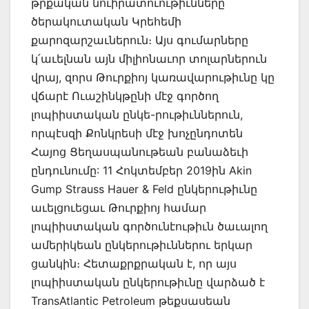
թրքական նուիրատուութիւնները
ծերակուտական Կրեհեմի
քարոզարշաւներուն։ Այս գումարները
կ՛աւելնան այն միլիոնաւոր տոլարներուն
վրայ, զորս Թուրքիոյ կառավարութիւնը կը
վճարէ Ուաշինկթընի մէջ գործող
լոպիիստական ընկե-րութիւններուն,
որպէսզի Քոնկրեսի մէջ խոչընդոտեն
Հայոց Ցեղասպանութեան բանաձեւի
ընդունումը: 11 Հոկտեմբեր 2019ին Akin
Gump Strauss Hauer & Feld ընկերութիւնը
աւելցուեցաւ Թուրքիոյ համար
լոպիիստական գործունէութիւն ծաւալող
ամերիկեան ընկերութիւններու երկար
ցանկին։ Հետաքրքրական է, որ այս
լոպիիստական ընկերութիւնը վարձած է
TransAtlantic Petroleum թեքսասեան