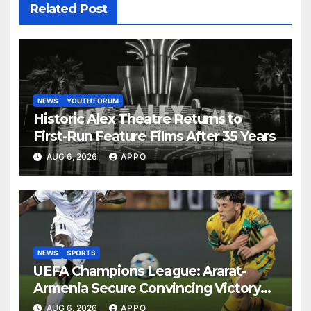
Related Post
NEWS
YOUTH FORUM
Historic Alex Theatre Returns to
First-Run Feature Films After 35 Years
AUG 6, 2026
APPO
NEWS
SPORTS
UEFA Champions League: Ararat-
Armenia Secure Convincing Victory
Over Shamrock Rovers 2-0
AUG 6, 2026
APPO