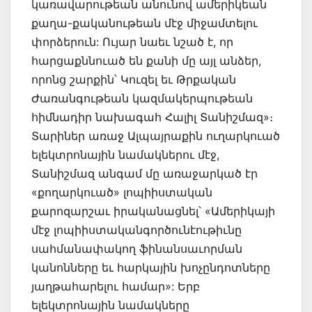
կառավարութեան անունով ամերիկեան
քաղա-քականութեան մէջ միջամտելու
փորձերուն: Ույար նաեւ նշած է, որ
հարցաքննուած են քանի մը այլ անձեր,
որոնց շարքին՝ Կուզել եւ Թրքական
Ժառանգութեան կազմակերպութեան
հիմնադիր նախագահ Հալիլ Տանիշմազ»։
Տարիներ առաջ Ալպայրաքին ուղարկուած
ելեկտրոնային նամակներու մէջ,
Տանիշմազ անգամ մը առաջարկած էր
«քողարկուած» լոպիիստական
քարոզարշաւ իրականացնել՝ «Ամերիկայի
մէջ լոպիիստականգործունէութիւնը
սահմանափակող ֆինանսաւորման
կանոնները եւ հարկային խոչընդոտները
յաղթահարելու համար»: Երբ
ելեկտրոնային նամակները