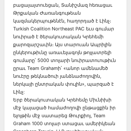
բացայայտուեցան, Տանիշմազ հեռացաւ
Թրքական Ժառանգութեան
կազմակերպութենէն, հաղորդած է Լինչ։
Turkish Coalition Northeast PAC եւս գումար
նուիրած է ծերակուտական Կրեհեմի
քարոզարշաւին։ Այս տարուան Ապրիլին
ընկերութիւնը առաւելագոյն թոյլատրելի
գումարը՝ 5000 տոլարի նուիրատուութիւն
ըրաւ Team Grahamի՝ «անոր ամենամեծ
նուէրը թեկնածուի յանձնաժողովին,
ներկայի ընտրական փուլին», պարզած է
Լինչ:
Երբ ծերակուտական Կրեհեմը Միւնիխի
մէջ կայացած համաժողովի ընթացքին իր
ելոյթին մէջ սատարեց Թուրքիոյ, Team
Graham 1000 տոլար ստացաւ ամերիկեան