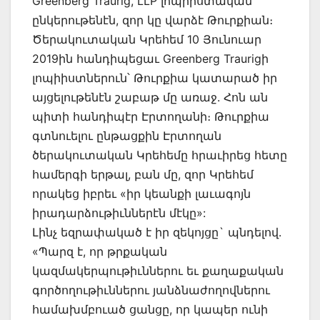
Greenberg Traurig, LLP լոպիիստական
ընկերութենէն, զոր կը վարձէ Թուրքիան։
Ծերակուտական Կրեհեմ 10 Յունուար
2019ին հանդիպեցաւ Greenberg Traurigի
լոպիիստներուն՝ Թուրքիա կատարած իր
այցելութենէն շաբաթ մը առաջ. Հոն ան
պիտի հանդիպէր Էրտողանի։ Թուրքիա
գտնուելու ընթացքին Էրտողան
ծերակուտական Կրեհեմը հրաւիրեց հետը
համերգի երթալ, բան մը, զոր Կրեհեմ
որակեց իբրեւ «իր կեանքի լաւագոյն
իրադարձութիւններէն մէկը»:
Լինչ եզրափակած է իր զեկոյցը` պնդելով.
«Պարզ է, որ թրքական
կազմակերպութիւններու եւ քաղաքական
գործողութիւններու յանձնաժողովներու
համախմբուած ցանցը, որ կապեր ունի