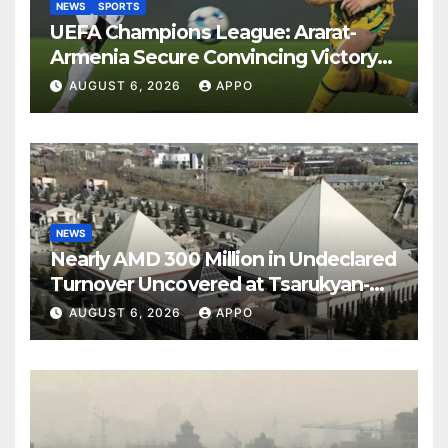
NEWS
SPORTS
UEFA Champions League: Ararat-
Armenia Secure Convincing Victory
Over Shamrock Rovers 2-0
AUGUST 6, 2026
APPO
NEWS
Nearly AMD 300 Million in Undeclared
Turnover Uncovered at Tsarukyan-
Owned Entertainment Center
AUGUST 6, 2026
APPO