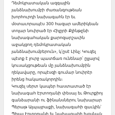
Դեմոկրատական ազգային
յանձնախումբի ժառանգութեան
խորհուրդի նախագահն էր եւ
մօտաւորապէս 300 հազար ամերիկեան
տոլար նուիրած էր Հիլըրի Քլինթընի
նախագահական քարոզարշաւին
աջակցող դեմոկրատական
յանձնախումբերուն», կ՛ըսէ Լինչ: Կուզել
պէտք է լուրջ պատճառ ունենար՝ ըլլալով
կուսակցութեան մը յանձնախումբին
ղեկավարը, որպէսզի գումար նուիրէր
իրենց հակառակորդին։
Կուզել սերտ կապեր հաստատած էր
նախագահ Էրտողանի փեսայ եւ Թուրքիոյ
գանձարանի ու ֆինանսներու նախարար
Պերաթ Ալպայրաքի, նախագահի զաւկին՝
Պիլալ Էրտողանի եւ նախագահի խօսնակ