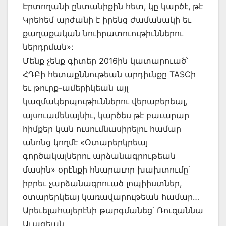
Էրտողանի ընտանիքին հետ, կը կարծէ, թէ
Կրեհեմ արժանի է իրենց ժամանակի եւ
քաղաքական նուիրատուութիւններու
ներդրման»:
Մենք չենք գիտեր 2016ին կատարուած՝
ՀԴԲի հետաքննութեան արդիւնքը TASCի
եւ թուրք-ամերիկեան այլ
կազմակերպութիւններու վերաբերեալ,
այսուամենայնիւ, կարծես թէ բաւարար
հիմքեր կան ուսումնասիրելու համար
անոնց կողմէ «Օտարերկրեայ
գործակալներու արձանագրութեան
մասին» օրէնքի հնարաւոր խախտումը՝
իբրեւ չարձանագրուած լոպիիստներ,
օտարերկեայ կառավարութեան համար…
Արեւելահայերէնի թարգմանեց՝ Ռուզաննա
Աւագեան