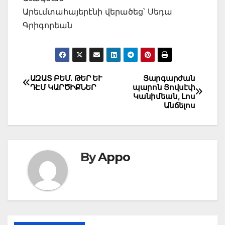
Արեւմտահայերէնի վերածեց՝ Սեդա
Գրիգորեան
Post
ԱԶԱՏ ԲԵՄ. ԹԵՐ ԵՒ
Յարգարժան
ԴԷՄ ԿԱՐԾԻՔՆԵՐ
պարոն Յովսէփ
navigation
Կանիմեան, Լոս
Անճելոս
By
Appo