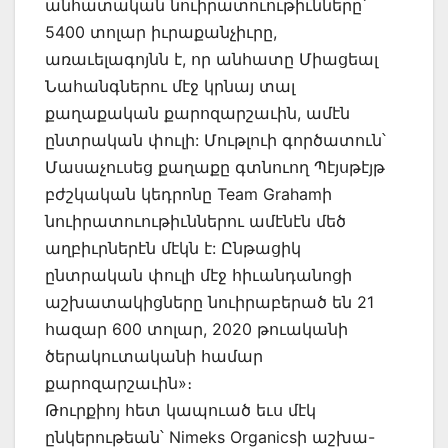
անհատական նուիրատուութիւնները՝
5400 տոլար իւրաքանչիւրը,
առաւելագոյնն է, որ անհատը Միացեալ
Նահանգներու մէջ կրնայ տալ
քաղաքական քարոզարշաւին, ամէն
ընտրական փուլի: Մութլուի գործատուն՝
Մասաչուսեց քաղաքը գտնուող Պէյսթէյթ
բժշկական կեդրոնը Team Grahamի
նուիրատուութիւններու ամէնէն մեծ
աղբիւրներէն մէկն է: Ընթացիկ
ընտրական փուլի մէջ հիւանդանոցի
աշխատակիցները նուիրաբերած են 21
հազար 600 տոլար, 2020 թուականի
ծերակուտականի համար
քարոզարշաւին»։
Թուրքիոյ հետ կապուած եւս մէկ
ընկերութեան՝ Nimeks Organicsի աշխա-