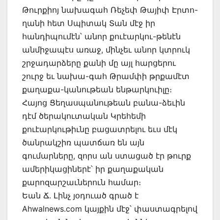
Թուրքիոյ նախագահ Ռեչեփ Թայիփ Էրտո-
ղանի հետ Սպիտակ Տան մէջ իր
հանդիպումէն՝ անոր քուէարկու-թենէն
անմիջապէս առաջ, մինչեւ անոր կտրուկ
շրջադարձերը քանի մը այլ հարցերու
շուրջ եւ նախա-գահ Թրամփի թրքամէտ
քաղաքա-կանութեան ենթարկուիլը։
Հայոց Ցեղասպանութեան բանա-ձեւին
դէմ ծերակուտական Կրեհեմի
քուէարկութիւնը բացատրելու եւս մէկ
ծանրակշիռ պատճառ են այն
գումարները, զորս ան ստացած էր թուրք
ամերիկացիներէ՝ իր քաղաքական
քարոզարշաւներուն համար։
Եան Ճ. Լինչ յօդուած գրած է
Ahwalnews.com կայքին մէջ՝ փաստագրելով