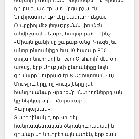
նախորդ տարուան Դեկտեմբերին Կրեհեմ
դուրս եկած էր այդ մրցարշաւէն:
Նուիրատուութիւնը կատարուեցաւ
Թուրքիոյ մէջ յեղաշրջման փորձէն
անմիջապէս ետք», հաղորդած է Լինչ:
«Միայն քանի մը շաբաթ անց, Կուզել եւ
անոր ընտանիքը եւս 10 հազար 800
տոլար նուիրեցին Team Grahamի՝ մէկ օր
առաջ, երբ Մութլուի ընտանիքը նոյն
գումարը նուիրած էր 8 Օգոստոսին։ Ոչ
Մութլուները, ոչ Կուզելները չեն
հանդիսանար Կրեհեմը ընտրողներըգ ան
կը ներկայացնէ Հարաւային
Քարոլայնան»:
Տարօրինակ է, որ Կուզել
հանրապետական ծերակուտականին
գումար կը նուիրէր այն ատեն, երբ «ան