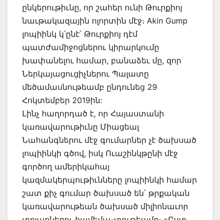
ընկերութիւնը, որ շահեր ունի Թուրքիոյ
նաւթակազային ոլորտին մէջ։ Akin Gump
լոպիինկ կ՛ընէ՝ Թուրքիոյ դէմ
պատժամիջոցներու կիրարկումը
խափանելու համար, բանաձեւ մը, զոր
Ներկայացուցիչներու Պալատը
մեծամասնութեամբ ընդունեց 29
Հոկտեմբեր 2019ին:
Լինչ հաղորդած է, որ Հայաստանի
կառավարութիւնը Միացեալ
Նահանգներու մէջ գումարներ չէ ծախսած
լոպիինկի գծով, իսկ Ուաշինկթընի մէջ
գործող ամերիկահայ
կազմակերպութիւնները լոպիինկի համար
շատ քիչ գումար ծախսած են՝ թրքական
կառավարութեան ծախսած միլիոնաւոր
տոլարներու համեմա-տութեամբ։ «Ըստ