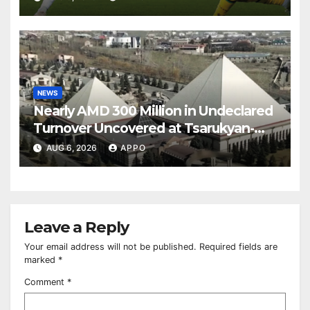
NEWS
Nearly AMD 300 Million in Undeclared
Turnover Uncovered at Tsarukyan-
Owned Entertainment Center
AUG 6, 2026
APPO
Leave a Reply
Your email address will not be published.
Required fields are
marked
*
Comment
*