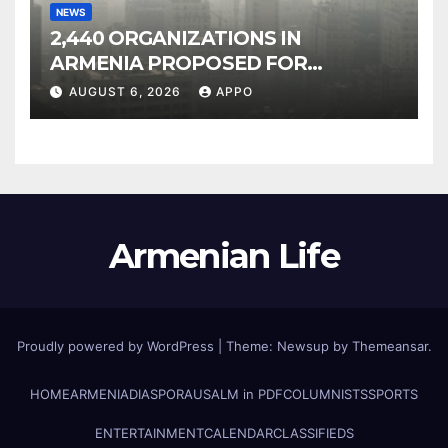
NEWS
2,440 ORGANIZATIONS IN
ARMENIA PROPOSED FOR
INCLUSION IN LIST OF AIR
AUGUST 6, 2026
APPO
POLLUTERS
Armenian Life
Proudly powered by WordPress
|
Theme: Newsup by
Themeansar
.
HOME
ARMENIA
DIASPORA
USALM in PDF
COLUMNISTS
SPORTS
ENTERTAINMENT
CALENDAR
CLASSIFIEDS