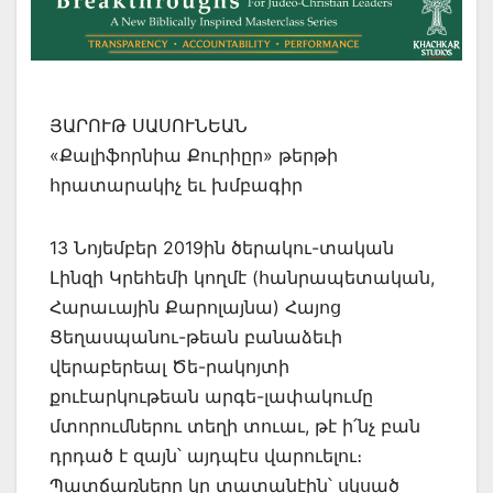
ՅԱՐՈՒԹ ՍԱՍՈՒՆԵԱՆ
«Քալիֆորնիա Քուրիըր» թերթի
հրատարակիչ եւ խմբագիր
13 Նոյեմբեր 2019ին ծերակու-տական
Լինզի Կրեհեմի կողմէ (հանրապետական,
Հարաւային Քարոլայնա) Հայոց
Ցեղասպանու-թեան բանաձեւի
վերաբերեալ Ծե-րակոյտի
քուէարկութեան արգե-լափակումը
մտորումներու տեղի տուաւ, թէ ի՛նչ բան
դրդած է զայն՝ այդպէս վարուելու։
Պատճառները կը տատանէին՝ սկսած