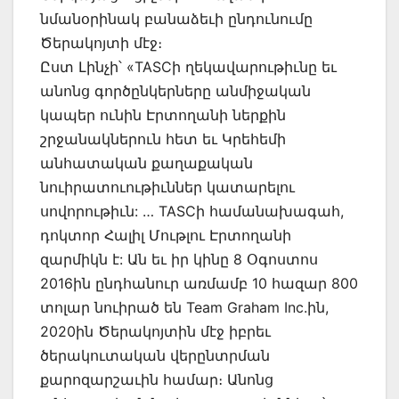
նմանօրինակ բանաձեւի ընդունումը
Ծերակոյտի մէջ։
Ըստ Լինչի՝ «TASCի ղեկավարութիւնը եւ
անոնց գործընկերները անմիջական
կապեր ունին Էրտողանի ներքին
շրջանակներուն հետ եւ Կրեհեմի
անհատական քաղաքական
նուիրատուութիւններ կատարելու
սովորութիւն: … TASCի համանախագահ,
դոկտոր Հալիլ Մութլու Էրտողանի
զարմիկն է: Ան եւ իր կինը 8 Օգոստոս
2016ին ընդհանուր առմամբ 10 հազար 800
տոլար նուիրած են Team Graham Inc.ին,
2020ին Ծերակոյտին մէջ իբրեւ
ծերակուտական վերընտրման
քարոզարշաւին համար։ Անոնց