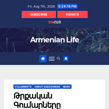
Skip
5:24:19 PM
Fri. Aug 7th, 2026
to
content
SUBSCRIBE
DONATE
EN
ՀԱՅ
Armenian Life
COLUMNISTS
HARUT SASSOUNIAN
NEWS
Թրքական
Գումարները