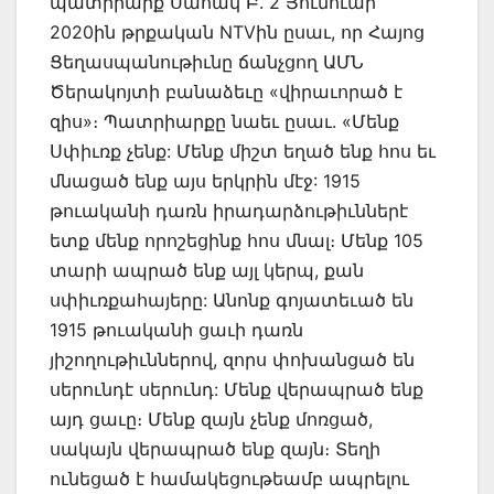
պատրիարք Սահակ Բ. 2 Յունուար
2020ին թրքական NTVին ըսաւ, որ Հայոց
Ցեղասպանութիւնը ճանչցող ԱՄՆ
Ծերակոյտի բանաձեւը «վիրաւորած է
զիս»։ Պատրիարքը նաեւ ըսաւ. «Մենք
Սփիւռք չենք: Մենք միշտ եղած ենք հոս եւ
մնացած ենք այս երկրին մէջ: 1915
թուականի դառն իրադարձութիւններէ
ետք մենք որոշեցինք հոս մնալ։ Մենք 105
տարի ապրած ենք այլ կերպ, քան
սփիւռքահայերը: Անոնք գոյատեւած են
1915 թուականի ցաւի դառն
յիշողութիւններով, զորս փոխանցած են
սերունդէ սերունդ: Մենք վերապրած ենք
այդ ցաւը։ Մենք զայն չենք մոռցած,
սակայն վերապրած ենք զայն։ Տեղի
ունեցած է համակեցութեամբ ապրելու