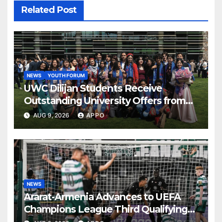
Related Post
NEWS
YOUTH FORUM
UWC Dilijan Students Receive
Outstanding University Offers from
the World’s Leading Institutions
AUG 9, 2026
APPO
NEWS
Ararat-Armenia Advances to UEFA
Champions League Third Qualifying
Round