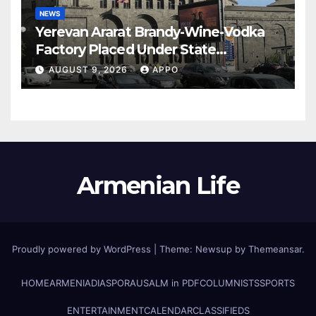
NEWS
Yerevan Ararat Brandy-Wine-Vodka
Factory Placed Under State
Administration
AUGUST 9, 2026
APPO
Armenian Life
Proudly powered by WordPress
|
Theme: Newsup by
Themeansar
.
HOME
ARMENIA
DIASPORA
USALM in PDF
COLUMNISTS
SPORTS
ENTERTAINMENT
CALENDAR
CLASSIFIEDS