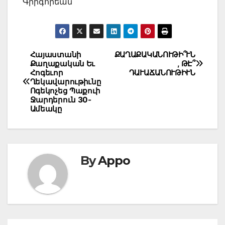
Գրիգորեան
Post
Հայաստանի
ՔԱՂԱՔԱԿԱՆՈՒԹԻ՞ՒՆ
Քաղաքական Եւ
, ԹԷ՞
navigation
Հոգեւոր
ԴԱՒԱՃԱՆՈՒԹԻՒՆ
Ղեկավարութիւնը
Ոգեկոչեց Պաքուի
Ջարդերուն 30-
Ամեակը
By
Appo