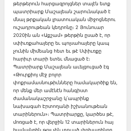
թերթերուն հարցազրոյցներ տալէն ետք
պատրիարք Մաշալեան շարունակած է
մնալ թրքական լրատուական միջոցներու
ուշադրութեան կեդրոնը։ 2 Յունուար
2020ին ան «Աքշամ» թերթին ըսած է, որ
սփիւռքահայերը եւ պոլսահայերը կապ
չունին միմեանց հետ եւ թէ Սփիւռքը
հարիւր տարի ետեւ մնացած է։
Պատրիարք Մաշալեան աւելցուցած էգ
«Թուրքիոյ մէջ բոլոր
փոքրամասնութիւնները համակարծիք են,
որ մենք մեր ամէնէն հանգիստ
ժամանակաշրջանը կ՛ապրինք
նախագահ Էրտողանի իշխանութեան
տարիներուն»։ Պատրիարքը, կարծես թէ,
մոռցած է, որ վերջին 12 տարիներուն հայ
համայնքին թոյլ չեն տուած փոխարինող