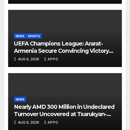
NEWS
SPORTS
UEFA Champions League: Ararat-
Armenia Secure Convincing Victory
Over Shamrock Rovers 2-0
AUG 6, 2026
APPO
NEWS
Nearly AMD 300 Million in Undeclared
Turnover Uncovered at Tsarukyan-
Owned Entertainment Center
AUG 6, 2026
APPO