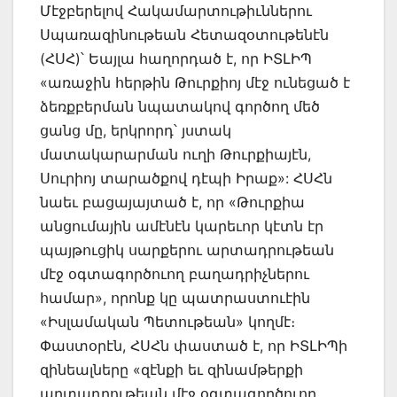
Մէջբերելով Հակամարտութիւններու
Սպառազինութեան Հետազօտութենէն
(ՀՍՀ)՝ Եայլա հաղորդած է, որ ԻՏԼԻՊ
«առաջին հերթին Թուրքիոյ մէջ ունեցած է
ձեռքբերման նպատակով գործող մեծ
ցանց մը, երկրորդ՝ յստակ
մատակարարման ուղի Թուրքիայէն,
Սուրիոյ տարածքով դէպի Իրաք»: ՀՍՀն
նաեւ բացայայտած է, որ «Թուրքիա
անցումային ամէնէն կարեւոր կէտն էր
պայթուցիկ սարքերու արտադրութեան
մէջ օգտագործուող բաղադրիչներու
համար», որոնք կը պատրաստուէին
«Իսլամական Պետութեան» կողմէ։
Փաստօրէն, ՀՍՀն փաստած է, որ ԻՏԼԻՊի
զինեալները «զէնքի եւ զինամթերքի
արտադրութեան մէջ օգտագործուող