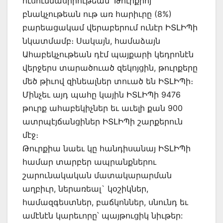
ուսումնասիրութեան՝ Թուրքիոյ
բնակչութեան ութ առ հարիւրը (8%)
բարեացակամ վերաբերում ունէր ԻՏԼԻՊի
նկատմամբ։ Սակայն, համաձայն
Ահաբեկչութեան դէմ պայքարի կեդրոնէն
վերջերս տարածուած զեկոյցին, թուրքերը
մեծ թիւով զինեալներ տուած են ԻՏԼԻՊի։
Մինչեւ այդ պահը կային ԻՏԼԻՊի 9476
թուրք ահաբեկիչներ եւ աւելի քան 900
ատրպէյճանցիներ ԻՏԼԻՊի շարքերուն
մէջ։
Թուրքիա նաեւ կը հանդիսանայ ԻՏԼԻՊի
համար տարբեր ապրանքներու
շարունակական մատակարարման
աղբիւր, ներառեալ` կօշիկներ,
համազգեստներ, բաճկոններ, սնունդ եւ
ամէնէն կարեւորը՝ պայթուցիկ նիւթեր: