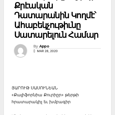
Քրէական
Դատարանին Կողմէ՝
Ահաբեկչութիւնը
Սատարելուն Համար
By
Appo
MAR 28, 2020
ՅԱՐՈՒԹ ՍԱՍՈՒՆԵԱՆ
«Քալիֆորնիա Քուրիըր» թերթի
հրատարակիչ եւ խմբագիր