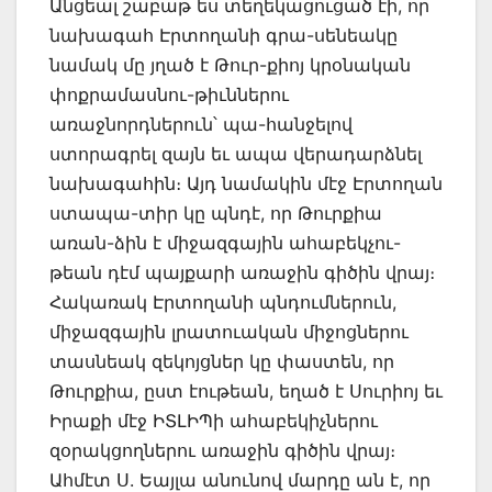
Անցեալ շաբաթ ես տեղեկացուցած էի, որ
նախագահ Էրտողանի գրա-սենեակը
նամակ մը յղած է Թուր-քիոյ կրօնական
փոքրամասնու-թիւններու
առաջնորդներուն՝ պա-հանջելով
ստորագրել զայն եւ ապա վերադարձնել
նախագահին։ Այդ նամակին մէջ Էրտողան
ստապա-տիր կը պնդէ, որ Թուրքիա
առան-ձին է միջազգային ահաբեկչու-
թեան դէմ պայքարի առաջին գիծին վրայ։
Հակառակ Էրտողանի պնդումներուն,
միջազգային լրատուական միջոցներու
տասնեակ զեկոյցներ կը փաստեն, որ
Թուրքիա, ըստ էութեան, եղած է Սուրիոյ եւ
Իրաքի մէջ ԻՏԼԻՊի ահաբեկիչներու
զօրակցողներու առաջին գիծին վրայ։
Ահմէտ Ս. Եայլա անունով մարդը ան է, որ