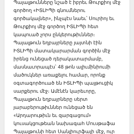
Պայալթունները նշած է իբրեւ Թուրքիոյ մէջ
գործող «ԻՏԼԻՊի գնումներու
գործակալներ», ինչպէս նաեւ՝ Սուրիոյ եւ
Թուրքիոյ մէջ գործող ԻՏԼԻՊի հետ
կապուած չորս ընկերութիւններ։
Պայալթուն եղբայրները յայտնի էին
ԻՏԼԻՊի մատակարարման գործին մէջ
իրենց ունեցած դերակատարմամբ,
մասնաւորապէս՝ 48 թոն ալիւմինիումի
մածուկներ առաքելու համար, որոնք
օգտագործուած են ԻՏԼԻՊի պայթուցիկ
սարքերու մէջ։ Ամէնէն կարեւորը,
Պայալթուն եղբայրները սերտ
յարաբերութիւններ ունեցած են
«Արդարութիւն եւ զարգացում»
կուսակցութեան նախագահ Մուսթաֆա
Պայալթունի հետ Սանլիուրֆայի մէջ, ուր