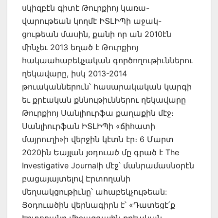
սկիզբէն գիտէ Թուրքիոյ կառա-
վարութեան կողմէ ԻՏԼԻՊի աջակ-
ցութեան մասին, քանի որ ան 2010էն
մինչեւ 2013 եղած է Թուրքիոյ
հակաահաբեկչական գործողութիւններու
ղեկավարը, իսկ 2013-2014
թուականներուն՝ հասարակական կարգի
եւ քրէական քննութիւններու ղեկավարը
Թուրքիոյ Սանլիուրֆա քաղաքին մէջ։
Սանլիուրֆան ԻՏԼԻՊի «ճիհատի
մայրուղի»ի վերջին կէտն էր։ 6 Մարտ
2020ին Եայլան յօդուած մը գրած է The
Investigative Journalի մէջ՝ մանրամասնօրէն
բացայայտելով Էրտողանի
մեղսակցութիւնը՝ ահաբեկչութեան:
Յօդուածին վերնագիրն է՝ «Դատեցէ՛ք
Էրտողանը միջազգային քրէական