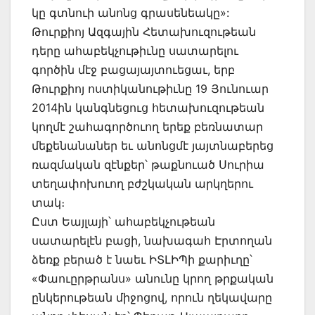
կը գտնուի անոնց գրասենեակը»:
Թուրքիոյ Ազգային Հետախուզութեան
դերը ահաբեկչութիւնը սատարելու
գործին մէջ բացայայտուեցաւ, երբ
Թուրքիոյ ոստիկանութիւնը 19 Յունուար
2014ին կանգնեցուց հետախուզութեան
կողմէ շահագործուող երեք բեռնատար
մեքենանաներ եւ անոնցմէ յայտնաբերեց
ռազմական զէնքեր՝ թաքնուած Սուրիա
տեղափոխուող բժշկական արկղերու
տակ։
Ըստ Եայլայի՝ ահաբեկչութեան
սատարելէն բացի, նախագահ Էրտողան
ձեռք բերած է նաեւ ԻՏԼԻՊի քարիւղը՝
«Փաուըրթրանս» անունը կրող թրքական
ընկերութեան միջոցով, որուն ղեկավարը