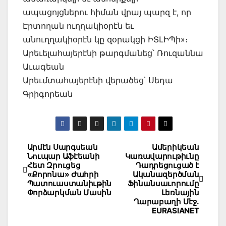
ապացոյցներու հիման վրայ պարզ է, որ
Էրտողան ուղղակիօրէն եւ
անուղղակիօրէն կը զօրակցի ԻՏԼԻՊի»։
Արեւելահայերէնի թարգմանեց՝ Ռուզաննա
Աւագեան
Արեւմտահայերէնի վերածեց՝ Սեդա
Գրիգորեան
Post
Արմէն Սարգսեան
Ամերիկեան
Նուպար Աֆէեանի
Կառավարութիւնը
navigation
Հետ Զրուցեց
Դադրեցուցած է
«Քորոնա» Ժահրի
Ականազերծման
Պատուաստանիւթին
Ֆինանսաւորումը
Փորձարկման Մասին
Լեռնային
Ղարաբաղի Մէջ.
EURASIANET