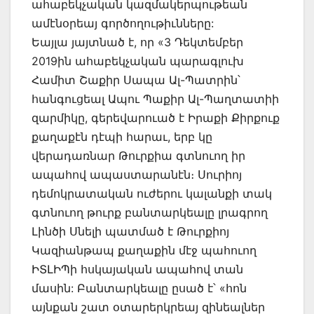
ահաբեկչական կազմակերպութեան
ամէնօրեայ գործողութիւնները:
Եայլա յայտնած է, որ «3 Դեկտեմբեր
2019ին ահաբեկչական պարագլուխ
Համիտ Շաքիր Սապա Ալ-Պատրին՝
հանգուցեալ Ապու Պաքիր Ալ-Պաղտատիի
զարմիկը, գերեվարուած է Իրաքի Քիրքուք
քաղաքէն դէպի հարաւ, երբ կը
վերադառնար Թուրքիա գտնուող իր
ապահով ապաստարանէն։ Սուրիոյ
դեմոկրատական ուժերու կալանքի տակ
գտնուող թուրք բանտարկեալը լրագրող
Լինծի Սնելի պատմած է Թուրքիոյ
Կազիանթապ քաղաքին մէջ պահուող
ԻՏԼԻՊի հսկայական ապահով տան
մասին: Բանտարկեալը ըսած է՝ «հոն
այնքան շատ օտարերկրեայ զինեալներ