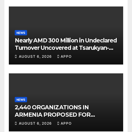
NEWS
Nearly AMD 300 Million in Undeclared
Turnover Uncovered at Tsarukyan-
Owned Entertainment Center
AUGUST 6, 2026
APPO
NEWS
2,440 ORGANIZATIONS IN
ARMENIA PROPOSED FOR
INCLUSION IN LIST OF AIR
AUGUST 6, 2026
APPO
POLLUTERS