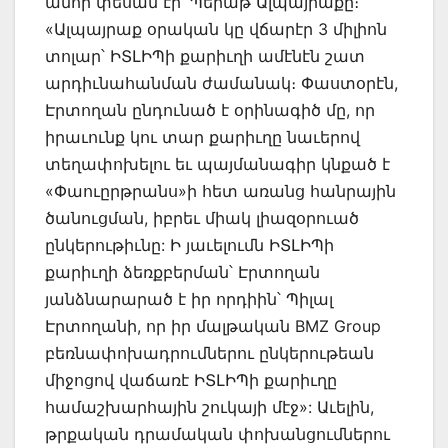
անոր փեսան էր՝ Պերաթ Ալպայրաքը։
«Ալպայրաք օրական կը վճարէր 3 միլիոն
տոլար՝ ԻՏԼԻՊի քարիւղի ամէնէն շատ
արդիւնահանման ժամանակ։ Փաստօրէն,
Էրտողան ընդունած է օրինագիծ մը, որ
իրաւունք կու տար քարիւղը նաւերով
տեղափոխելու եւ պայմանագիր կնքած է
«Փաուըրթրանս»ի հետ առանց հանրային
ծանուցման, իբրեւ միակ լիազօրուած
ընկերութիւնը: Ի յաւելումն ԻՏԼԻՊի
քարիւղի ձեռքբերման՝ Էրտողան
յանձնարարած է իր որդիին՝ Պիլալ
Էրտողանի, որ իր մալթական BMZ Group
բեռնափոխադրումներու ընկերութեան
միջոցով վաճառէ ԻՏԼԻՊի քարիւղը
համաշխարհային շուկայի մէջ»: Աւելին,
թրքական դրամական փոխանցումներու