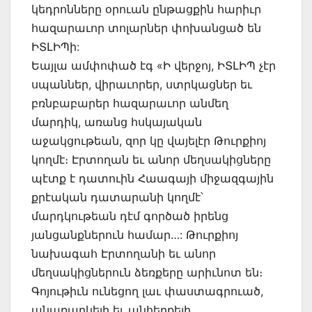
կեդրոնները օրուան ընթացքին հարիւր
հազարաւոր տոլարներ փոխանցած են
ԻՏԼԻՊի:
Եայլա ամփոփած էգ «Ի վերջոյ, ԻՏԼԻՊ չէր
սպաններ, վիրաւորեր, ստրկացներ եւ
բռնբաբարեր հազարաւոր անմեղ
մարդիկ, առանց հսկայական
աջակցութեան, զոր կը վայելէր Թուրքիոյ
կողմէ։ Էրտողան եւ անոր մեղսակիցները
պէտք է դատուին Հաագայի միջազգային
քրէական դատարանի կողմէ՝
մարդկութեան դէմ գործած իրենց
յանցանքներուն համար…: Թուրքիոյ
նախագահ Էրտողանի եւ անոր
մեղսակիցներուն ձեռքերը արիւնոտ են։
Գոյութիւն ունեցող լաւ փաստագրուած,
անառարկելի եւ անհերքելի