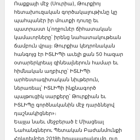
Ռաքքայի մէջ (Սուրիա), Թուրքիոյ
հետախուզական գործակալութիւնը կը
պահպանէր իր մուտքի դուռը եւ
պատրաստ կ՛ողջունէր ճիհատական
կամաւորները՝ իրենց նահատակութեան
ճամբուն վրայ։ Թուրքիա կեդրոնական
հանգոյց էր ԻՏԼԻՊի աւելի քան 50 հազար
օտարերկրեայ զինեալներուն համար եւ
հիմնական աղբիւրը՝ ԻՏԼԻՊի
արհեստագիտական նիւթերուն,
ներառեալ՝ ԻՏԼԻՊի ինքնագործ
պայթուցիկ սարքերը՝ Թուրքիան եւ
ԻՏԼԻՊը գործնականին մէջ դարձնելով
դաշնակիցներ»։
Եայլա նաեւ մեջբերած է Միացեալ
Նահանգներու Պետական Բաժանմունքի
Հոկտեմբեր 2019ի հրապարակումը, ուր