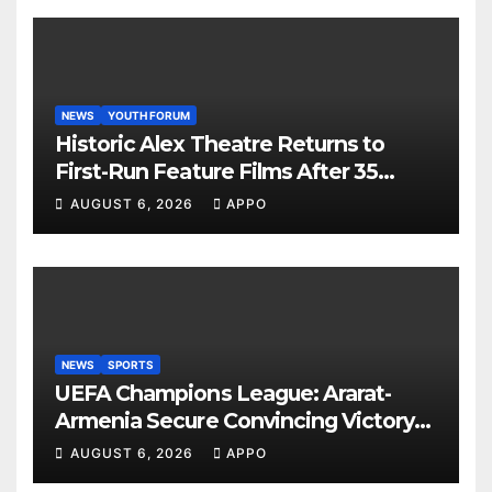
NEWS
YOUTH FORUM
Historic Alex Theatre Returns to
First-Run Feature Films After 35
Years
AUGUST 6, 2026
APPO
NEWS
SPORTS
UEFA Champions League: Ararat-
Armenia Secure Convincing Victory
Over Shamrock Rovers 2-0
AUGUST 6, 2026
APPO