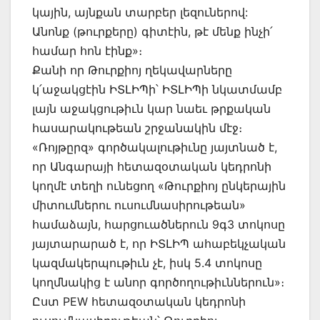
կային, այնքան տարբեր լեզուներով:
Անոնք (թուրքերը) գիտէին, թէ մենք ինչի՛
համար հոն էինք»։
Քանի որ Թուրքիոյ ղեկավարները
կ՛աջակցէին ԻՏԼԻՊի՝ ԻՏԼԻՊի նկատմամբ
լայն աջակցութիւն կար նաեւ թրքական
հասարակութեան շրջանակին մէջ։
«Ռոյթըրզ» գործակալութիւնը յայտնած է,
որ Անգարայի հետազօտական կեդրոնի
կողմէ տեղի ունեցող «Թուրքիոյ ընկերային
միտումներու ուսումնասիրութեան»
համաձայն, հարցուածներուն 9գ3 տոկոսը
յայտարարած է, որ ԻՏԼԻՊ ահաբեկչական
կազմակերպութիւն չէ, իսկ 5.4 տոկոսը
կողմնակից է անոր գործողութիւններուն»։
Ըստ PEW հետազօտական կեդրոնի