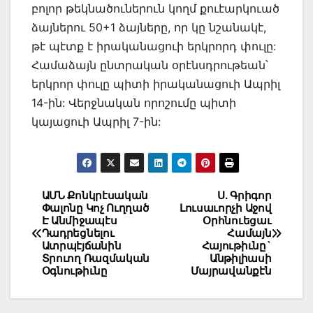
բոլոր թեկնածուներուն կողմ քուէարկուած
ձայներու 50+1 ձայները, որ կը նշանակէ,
թէ պէտք է իրականացուի երկրորդ փուլը:
Համաձայն ընտրական օրէնսդրութեան՝
երկրոր փուլը պիտի իրականացուի Ապրիլ
14-ին: Վերջնական որոշումը պիտի
կայացուի Ապրիլ 7-ին:
Post
ԱՄՆ Քոնկրէսական
Ս. Գրիգոր
Փալոնը Կոչ Ուղղած
Լուսաւորչի Աջով
navigation
Է Անմիջապէս
Օրհնուեցաւ
Դադրեցնելու
Համայն
Ատրպէյճանին
Հայութիւնը`
Տրուող Ռազմական
Անթիլիասի
Օգնութիւնը
Մայրավանքէն