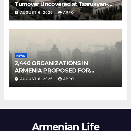
Turnover Uncovered at Tsarukyan-
Owned Entertainment Center
AUGUST 6, 2026
APPO
NEWS
2,440 ORGANIZATIONS IN
ARMENIA PROPOSED FOR
INCLUSION IN LIST OF AIR
AUGUST 6, 2026
APPO
POLLUTERS
Armenian Life