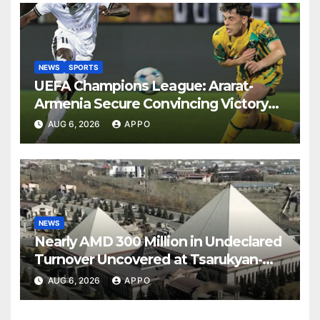
NEWS
SPORTS
UEFA Champions League: Ararat-
Armenia Secure Convincing Victory
Over Shamrock Rovers 2-0
AUG 6, 2026
APPO
NEWS
Nearly AMD 300 Million in Undeclared
Turnover Uncovered at Tsarukyan-
Owned Entertainment Center
AUG 6, 2026
APPO