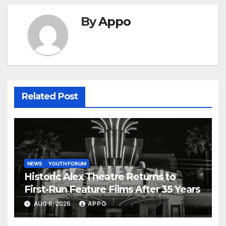
By
Appo
Related Post
NEWS
YOUTH FORUM
Historic Alex Theatre Returns to
First-Run Feature Films After 35 Years
AUG 6, 2026
APPO