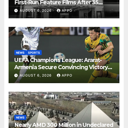
First-Run Feature Films After 35
Years
AUGUST 6, 2026
APPO
NEWS
SPORTS
UEFA Champions League: Ararat-
Armenia Secure Convincing Victory
Over Shamrock Rovers 2-0
AUGUST 6, 2026
APPO
NEWS
Nearly AMD 300 Million in Undeclared