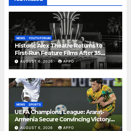
NEWS
YOUTH FORUM
Historic Alex Theatre Returns to
First-Run Feature Films After 35
Years
AUGUST 6, 2026
APPO
NEWS
SPORTS
UEFA Champions League: Ararat-
Armenia Secure Convincing Victory
Over Shamrock Rovers 2-0
AUGUST 6, 2026
APPO