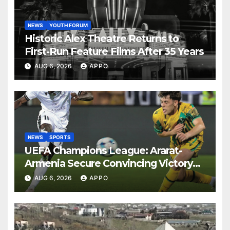
NEWS
YOUTH FORUM
Historic Alex Theatre Returns to
First-Run Feature Films After 35 Years
AUG 6, 2026
APPO
NEWS
SPORTS
UEFA Champions League: Ararat-
Armenia Secure Convincing Victory
Over Shamrock Rovers 2-0
AUG 6, 2026
APPO