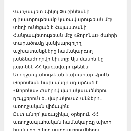
Վարչապետ Նիկոլ Փաշինեանի
գլխաւորութեամբ կառավարութեան մէջ
տեղի ունեցած է Հայաստանի
Հանրապետութեան մէջ «Քորոնա» ժահրի
տարածումը կանխարգիլող
աշխատանքները համակարգող
յանձնաժողովի նիստը: Այս մասին կը
յայտնեն ՀՀ կառավարութենէն:
Առողջապահութեան նախարար Արսէն
Թորոսեան նախ անդրադարձած է
«Քորոնա» ժահրով վարակաւածներու
դէպքերուն եւ վարակուած անձերու
առողջական վիճակին:
Ըստ անոր՝ յառաջիկայ օրերուն ՀՀ
առողջապահական համակարգը պիտի
համալրուի նոր սարքաւորումներով,