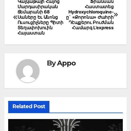
Post
Կալկաթայի Հայոց
Ֆրանսան
Մարդասիրական
Հաստատեց
navigation
ճեմարանի 68
Hydroxychloroquine-
Սաները Եւ Անոնց
ը` «Քորոնա» Ժահրի
Ուսուցիչները Պիտի
Դէպքերու Բուժման
Տեղափոխուին
Համարգ L’express
Հայաստան
By
Appo
Related Post