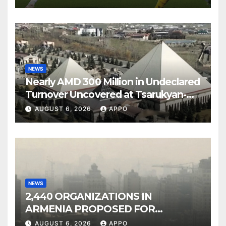
NEWS
Nearly AMD 300 Million in Undeclared
Turnover Uncovered at Tsarukyan-
Owned Entertainment Center
AUGUST 6, 2026
APPO
NEWS
2,440 ORGANIZATIONS IN
ARMENIA PROPOSED FOR
INCLUSION IN LIST OF AIR
AUGUST 6, 2026
APPO