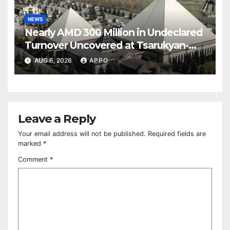
NEWS
Nearly AMD 300 Million in Undeclared
Turnover Uncovered at Tsarukyan-
Owned Entertainment Center
AUG 6, 2026
APPO
Leave a Reply
Your email address will not be published.
Required fields are
marked
*
Comment
*