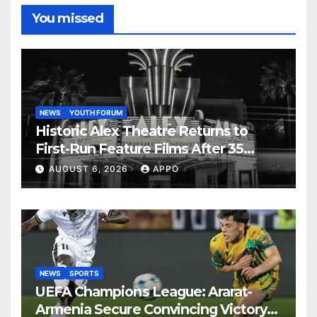
You missed
NEWS
YOUTH FORUM
Historic Alex Theatre Returns to
First-Run Feature Films After 35
Years
AUGUST 6, 2026
APPO
NEWS
SPORTS
UEFA Champions League: Ararat-
Armenia Secure Convincing Victory