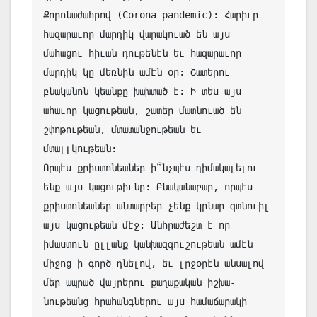
Քորոնաժահրով (Corona pandemic): Հարիւր 
հազարաւոր մարդիկ վարակուած են այս 
մահացու հիւան-դութենէն եւ հազարաւոր 
մարդիկ կը մեռնին ամէն օր: Շատերու 
բնականոն կեանքը խախտած է: Ի տես այս 
ահաւոր կացութեան, շատեր մատնուած են 
շփոթութեան, մտատանջութեան եւ 
մտալլկութեան:

Որպէս քրիստոնեաներ ի՞նչպէս դիմակալելու 
ենք այս կացութիւնը: Բնականաբար, որպէս 
քրիստոնեաներ անտարբեր չենք կրնար գտնուիլ 
այս կացութեան մէջ: Անհրաժեշտ է որ 
իմաստուն ըլլանք կանխազգուշութեան ամէն 
միջոց ի գործ դնելով, եւ լրջօրէն անսալով 
մեր ապրած վայրերու քաղաքական իշխա-
նութեանց հրահանգներու այս համաճարակի 