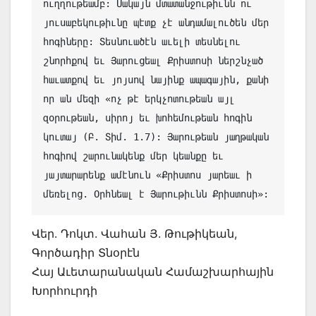
ուղղութեամբ: Սակայն մտատանջութիւնն ու 
յուսաբեկութիւնը պէտք չէ անդամալուծեն մեր 
հոգիները: Տեսնուածէն աւելի տեսնելու 
շնորհքով եւ Յարուցեալ Քրիստոսի ներշնչած 
հաւատքով եւ յոյսով նայինք ապագային, քանի 
որ ան մեզի «ոչ թէ երկչոտութեան այլ 
զօրութեան, սիրոյ եւ խոհեմութեան հոգին 
կուտայ (Բ. Տիմ. 1.7): Յարութեան յաղթական 
հոգիով շարունակենք մեր կեանքը եւ 
յայտարարենք ամէնուն «Քրիստոս յարեաւ ի 
մեռելոց. Օրհնեալ է Յարութիւնն Քրիստոսի»:
Վեր. Դոկտ. Վահան Յ. Թութիկեան,
Գործադիր Տնօրէն
Հայ Աւետարանական Համաշխարհային
Խորհուրդի