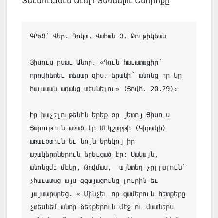
Տեսնուածէն Աւելի Տեսնելու Շնորհքը
ԳՐԵՑ՝ Վեր. Դոկտ. Վահան Յ. Թութիկեան

Յիսուս ըսաւ Անոր. «Դուն հաւատացիր՝ 
որովհետեւ տեսար զիս. երանի՜ անոնց որ կը 
հաւատան առանց տեսնելու» (Յովհ. 20.29):

Իր խաչելութենէն երեք օր յետոյ Յիսուս 
Յարութիւն առած էր Մէկշաբթի (Կիրակի) 
առաւօտուն եւ նոյն երեկոյ իր 
աշակերտներուն երեւցած էր: Սակայն, 
անոնցմէ մէկը, Թովմաս,  այնտեղ չըլլալուն՝ 
չհաւատաց այս զգայացունց լուրին եւ 
յայտարարեց. « Մինչեւ որ գամերուն հետքերը 
չտեսնեմ անոր ձեռքերուն մէջ ու մատներս 