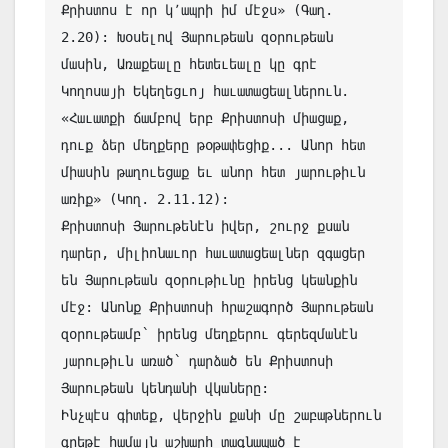
Քրիստոս է որ կ՚ապրի իմ մէջս» (Գաղ. 
2.20): Խօսելով Յարութեան զօրութեան 
մասին, Առաքեալը հետեւեալը կը գրէ 
Կողոսայի Եկեղեցւոյ հաւատացեալներուն. 
«Հաւատքի ճամբով երբ Քրիստոսի միացաք, 
դուք ձեր մեղքերը թօթափեցիք... Անոր հետ 
միասին թաղուեցաք եւ անոր հետ յարութիւն 
առիք» (Կող. 2.11.12):

Քրիստոսի Յարութենէն իվեր, շուրջ քսան 
դարեր, միլիոնաւոր հաւատացեալներ զգացեր 
են Յարութեան զօրութիւնը իրենց կեանքին 
մէջ: Անոնք Քրիստոսի հրաշագործ Յարութեան 
զօրութեամբ՝ իրենց մեղքերու գերեզմանէն 
յարութիւն առած՝ դարձած են Քրիստոսի 
Յարութեան կենդանի վկաները: 

Ինչպէս գիտեք, վերջին քանի մը շաբաթներուն 
գրեթէ համայն աշխարհ տագնապած է 