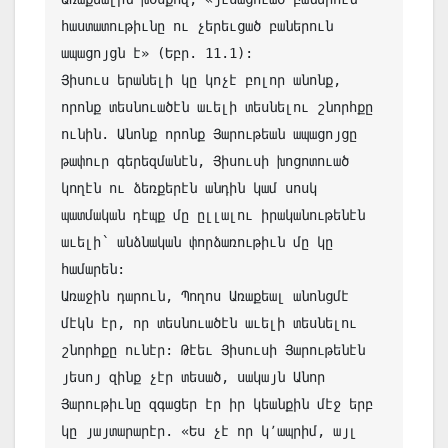
հաստատութիւնը ու չերեւցած բաներուն 
ապացոյցն է» (Եբր. 11.1):

Յիսուս երանելի կը կոչէ բոլոր անոնք, 
որոնք տեսնուածէն աւելի տեսնելու շնորհքը 
ունին. Անոնք որոնք Յարութեան ապացոյցը 
թափուր գերեզմանէն, Յիսուսի խոցոտուած 
կողէն ու ձեռքերէն անդին կամ սոսկ 
պատմական դէպք մը ըլլալու իրականութենէն 
աւելի՝ անձնական փորձառութիւն մը կը 
համարեն: 

Առաջին դարուն, Պողոս Առաքեալ անոնցմէ 
մէկն էր, որ տեսնուածէն աւելի տեսնելու 
շնորհքը ունէր: Թէեւ Յիսուսի Յարութենէն 
յեսոյ զինք չէր տեսած, սակայն Անոր 
Յարութիւնը զգացեր էր իր կեանքին մէջ երբ 
կը յայտարարէր. «Ես չէ որ կ՚ապրիմ, այլ 