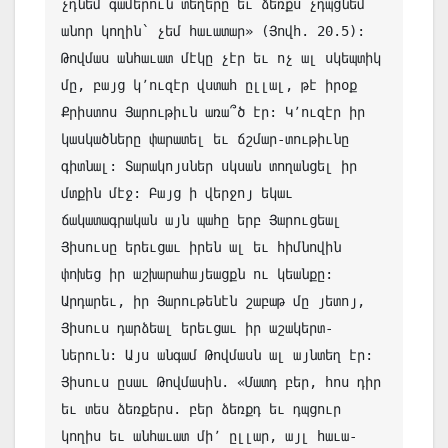
չդնեմ գամերուն տեղերը եւ ձեռքս չդպցնեմ 
անոր կողին՝ չեմ հաւատար» (Յովհ. 20.5): 

Թովմաս անհաւատ մէկը չէր եւ ոչ ալ սկեպտիկ 
մը, բայց կ՚ուզէր վստահ ըլլալ, թէ իրօք 
Քրիստոս Յարութիւն առա՞ծ էր: Կ՚ուզէր իր 
կասկածները փարատել եւ ճշմար-տութիւնը 
գիտնալ: Տարակոյսներ սկսան տողանցել իր 
մտքին մէջ: Բայց ի վերջոյ եկաւ 
ճակատագրական այն պահը երբ Յարուցեալ 
Յիսուսը երեւցաւ իրեն ալ եւ հիմնովին 
փոխեց իր աշխարահայեացքն ու կեանքը: 
Արդարեւ, իր Յարութենէն շաբաթ մը յետոյ, 
Յիսուս դարձեալ երեւցաւ իր աշակերտ-
ներուն: Այս անգամ Թովմասն ալ այնտեղ էր: 
Յիսուս ըսաւ Թովմասին. «Մատդ բեր, հոս դիր 
եւ տես ձեռքերս. բեր ձեռքդ եւ դպցուր 
կողիս եւ անհաւատ մի՚ ըլլար, այլ հաւա-