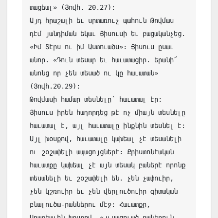
տացեալ» (Յովհ. 20.27):

Այդ հրաշալի եւ սրտառուչ պահուն Թովմաս 
դէմ յանդիման եկաւ Յիսուսի եւ բացականչեց. 
«Իմ Տէրս ու իմ Աստուածս»: Յիսուս ըսաւ 
անոր. «Դուն տեսար եւ հաւատացիր. երանի՜ 
անոնց որ չեն տեսած ու կը հաւատան» 
(Յովհ.20.29):

Թովմասի համար տեսնելը՝ հաւատալ էր: 
Յիսուս իրեն հաղորդեց թէ ոչ միայն տեսնելը 
հաւատալ է, այլ հաւատալը ինքնին տեսնել է: 
Այլ խօսքով, հաւատալը կախեալ չէ տեսանելի 
ու շօշափելի ապացոյցներէ: Քրիստոնէական 
հաւատքը կախեալ չէ այն տեսակ բաներէ որոնք 
տեսանելի եւ շօշափելի են. չեն չափուիր, 
չեն կշռուիր եւ չեն վերլուծուիր գիտական 
բնալուծա-րաններու մէջ: Հաւատքը, 
Առաքեալին խօսքով, «յւսացուած բաներուն 