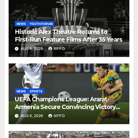
NEWS
YOUTH FORUM
Historic Alex Theatre Returns to
First-Run Feature Films After 35 Years
AUG 6, 2026
APPO
NEWS
SPORTS
UEFA Champions League: Ararat-
Armenia Secure Convincing Victory
Over Shamrock Rovers 2-0
AUG 6, 2026
APPO