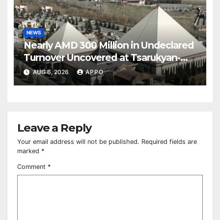
NEWS
Nearly AMD 300 Million in Undeclared
Turnover Uncovered at Tsarukyan-
Owned Entertainment Center
AUG 6, 2026
APPO
Leave a Reply
Your email address will not be published.
Required fields are
marked
*
Comment
*