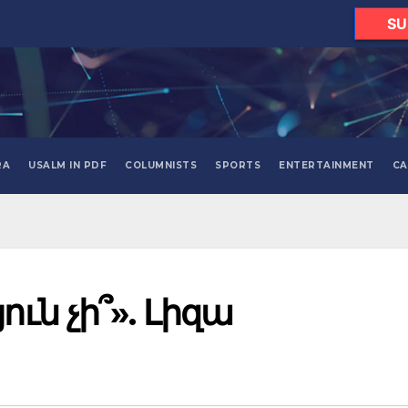
SU
RA
USALM IN PDF
COLUMNISTS
SPORTS
ENTERTAINMENT
CA
ուն չի՞». Լիզա