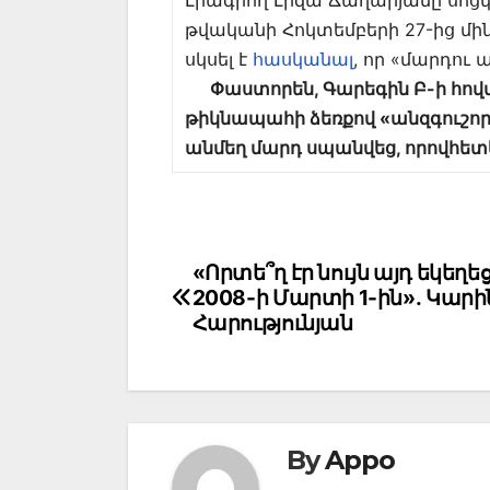
Լրագրող Լիզա Ճաղարյանը սոցկայք
թվականի Հոկտեմբերի 27-ից մի
սկսել է
հասկանալ
, որ «մարդու
Փաստորեն, Գարեգին Բ-ի հովվ
թիկնապահի ձեռքով «անզգուշոր
անմեղ մարդ սպանվեց, որովհե
Post
«Որտե՞ղ էր նույն այդ եկեղե
2008-ի Մարտի 1-ին»․ Կարի
navigation
Հարությունյան
By
Appo