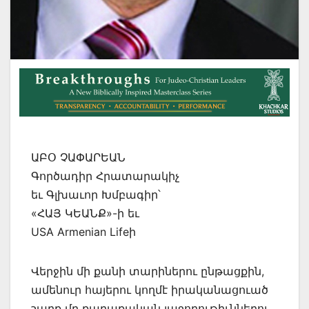
ԱԲՕ ՉԱՓԱՐԵԱՆ
Գործադիր Հրատարակիչ
եւ Գլխաւոր Խմբագիր՝
«ՀԱՅ ԿԵԱՆՔ»-ի եւ
USA Armenian Lifeի
Վերջին մի քանի տարիներու ընթացքին,
ամենուր հայերու կողմէ իրականացուած
շարք մը քաղաքական յաջողութիւններու