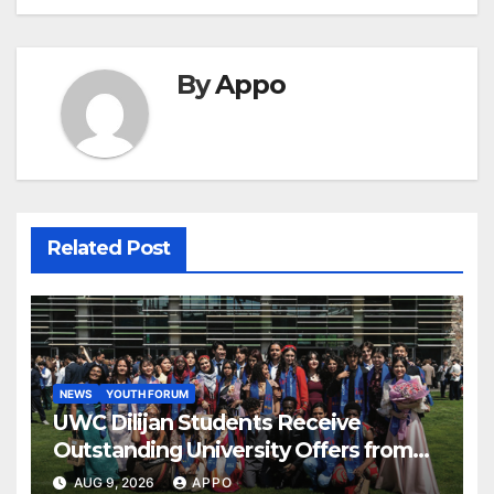
By
Appo
Related Post
NEWS
YOUTH FORUM
UWC Dilijan Students Receive
Outstanding University Offers from
the World’s Leading Institutions
AUG 9, 2026
APPO