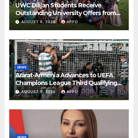
UWC Dilijan Students Receive
Outstanding University Offers from
the World’s Leading Institutions
AUGUST 9, 2026
APPO
NEWS
Ararat-Armenia Advances to UEFA
Champions League Third Qualifying
Round
AUGUST 9, 2026
APPO
NEWS