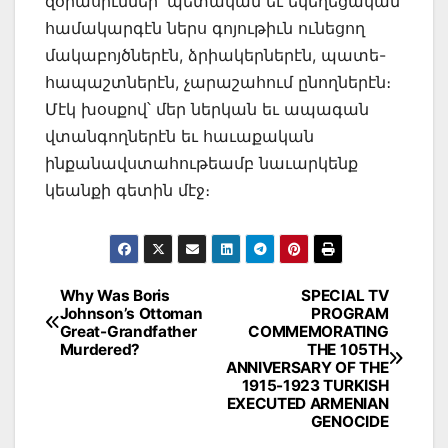
զօրասիւններ՝ պետական եւ եկեղեցական
համակարգէն ներս գոյութիւն ունեցող
մակաբոյծներէն, ձրիակերներէն, պատե-
հապաշտներէն, չարաշահում ընողներէն։
Մէկ խօսքով՝ մեր ներկան եւ ապագան
վտանգողներէն եւ հաւաքական
ինքանավստահութեամբ նաւարկենք
կեանքի գետին մէջ։
Post
Why Was Boris
SPECIAL TV
Johnson’s Ottoman
PROGRAM
navigation
Great-Grandfather
COMMEMORATING
Murdered?
THE 105TH
ANNIVERSARY OF THE
1915-1923 TURKISH
EXECUTED ARMENIAN
GENOCIDE