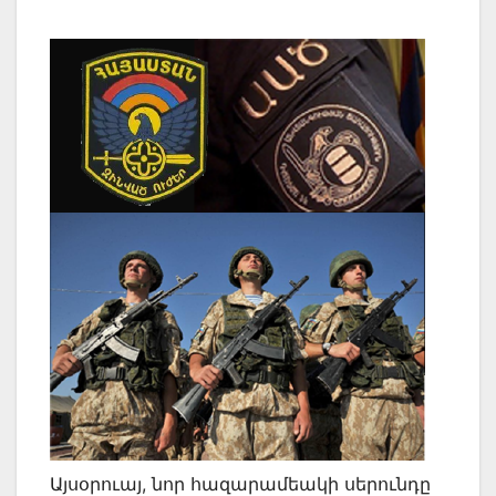
Այսօրուայ, նոր հազարամեակի սերունդը