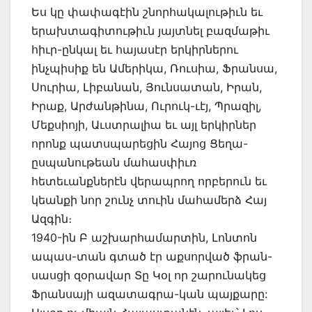
Ես կը փափագէին շնորհակալութիւն եւ
երախտագիտութիւն յայտնել բազմաթիւ
հիւր-ընկալ եւ հայասէր երկիրներու
ինչպիսիք են Ամերիկա, Ռուսիա, Ֆրանսա,
Սուրիա, Լիբանան, Յունսատան, Իրան,
Իրաք, Արժանթինա, Ուրուկ-ւէյ, Պրազիլ,
Մեքսիոյի, Աւստրալիա եւ այլ երկիրներ
որոնք պատսպարեցին Հայոց Ցեղա-
ըսպանութեան մահասփիւռ
հետեւանքներէն վերապրող որբերուն եւ
կեանքի նոր շունչ տուին մահամերձ Հայ
Ազգին։
1940-ին Բ աշխարհամարտին, Լոնտոն
ապաս-տան գտած էր աքսորված ֆրան-
սասցի զօրավար Տը Կօլ որ շարունակեց
Ֆրանսայի ազատագրա-կան պայքարը: