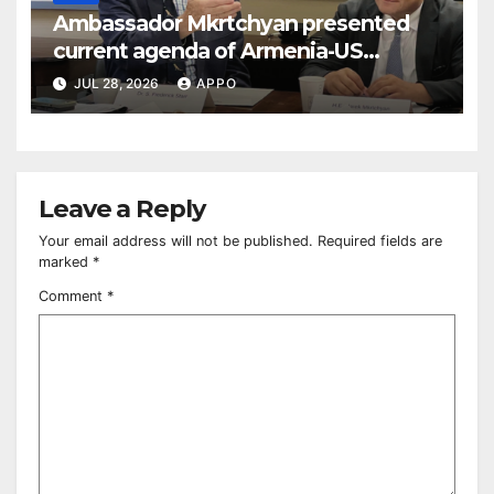
Ambassador Mkrtchyan presented
current agenda of Armenia-US
relations at American Foreign Policy
JUL 28, 2026
APPO
Council
Leave a Reply
Your email address will not be published.
Required fields are
marked
*
Comment
*