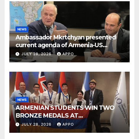
NEWS
Ambassador Mkrtchyan presented
current agenda of Armenia-US
relations at American Foreign Policy
JULY 28, 2026
APPO
Council
NEWS
ARMENIAN STUDENTS WIN TWO
BRONZE MEDALS AT
INTERNATIONAL CHEMISTRY
JULY 28, 2026
APPO
OLYMPIAD