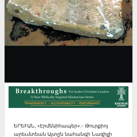
ԵՐԵՒԱՆ, «Էրմենիհապեր».- Թուրքիոյ
արեւմտեան Այտըն նահանգի Նազիլլի