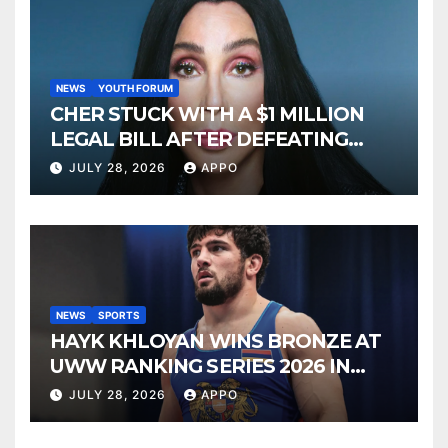
NEWS
YOUTH FORUM
CHER STUCK WITH A $1 MILLION
LEGAL BILL AFTER DEFEATING
SONNY BONO’S WIDOW
JULY 28, 2026
APPO
NEWS
SPORTS
HAYK KHLOYAN WINS BRONZE AT
UWW RANKING SERIES 2026 IN
BUDAPEST
JULY 28, 2026
APPO