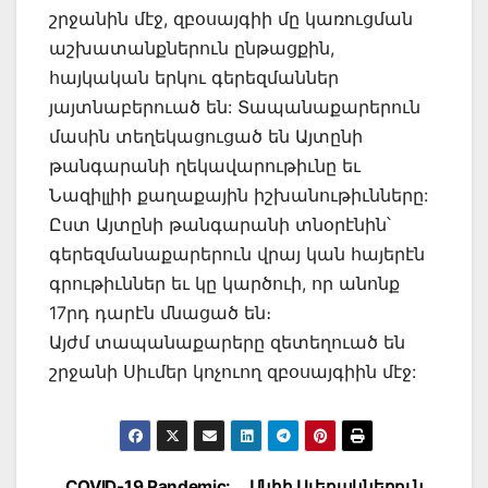
շրջանին մէջ, զբօսայգիի մը կառուցման
աշխատանքներուն ընթացքին,
հայկական երկու գերեզմաններ
յայտնաբերուած են: Տապանաքարերուն
մասին տեղեկացուցած են Այտընի
թանգարանի ղեկավարութիւնը եւ
Նազիլլիի քաղաքային իշխանութիւնները:
Ըստ Այտընի թանգարանի տնօրէնին՝
գերեզմանաքարերուն վրայ կան հայերէն
գրութիւններ եւ կը կարծուի, որ անոնք
17րդ դարէն մնացած են։
Այժմ տապանաքարերը զետեղուած են
շրջանի Սիւմեր կոչուող զբօսայգիին մէջ:
COVID-19 Pandemic:
Անիի Աւերակներուն