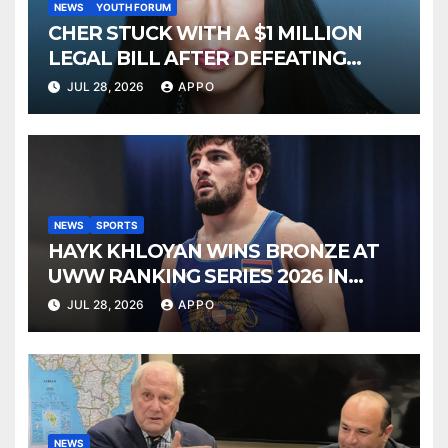
NEWS
YOUTH FORUM
CHER STUCK WITH A $1 MILLION
LEGAL BILL AFTER DEFEATING
SONNY BONO’S WIDOW
JUL 28, 2026
APPO
NEWS
SPORTS
HAYK KHLOYAN WINS BRONZE AT
UWW RANKING SERIES 2026 IN
BUDAPEST
JUL 28, 2026
APPO
NEWS