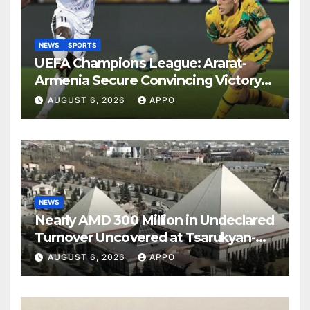
NEWS
SPORTS
UEFA Champions League: Ararat-
Armenia Secure Convincing Victory
Over Shamrock Rovers 2-0
AUGUST 6, 2026
APPO
NEWS
Nearly AMD 300 Million in Undeclared
Turnover Uncovered at Tsarukyan-
Owned Entertainment Center
AUGUST 6, 2026
APPO