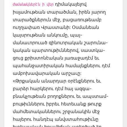
դիմակայելով
ժամանակներէն ի վեր
իսլամութեան տարածման, իրեն յարող
տարածքներուն մէջ, բացառութեամբ
ուղղափառ Վրաստանի: Օսմանեան
կայսրութեան անկումը, պայ-
մանաւորուած զինուորական շարունա-
կական պարտութիւններով, սաստկա-
ցուց քրիստոնէական յառաջադէմ եւ
պահանջատիրական համայնքներու դէմ
ամբոխավարական արշաւը:
«Թրքական անարդար օրէնքներու եւ
բարձր հարկերու դէմ հայ ազգա-
բնակչութեան բողոքներու եւ ապստամ-
բութիւններու իբրեւ հետեւանք թուրք
մահմետականներու շրջանակին մէջ
հայերու հանդէպ անվստահութիւնը
իտէալական իրավիճակ ստեղծած էր