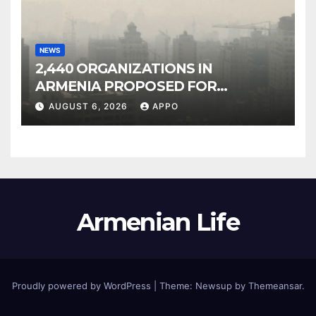
NEWS
2,440 ORGANIZATIONS IN
ARMENIA PROPOSED FOR
INCLUSION IN LIST OF AIR
AUGUST 6, 2026
APPO
POLLUTERS
Armenian Life
Proudly powered by WordPress
|
Theme: Newsup by
Themeansar
.