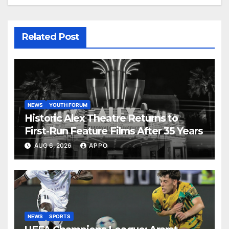
Related Post
NEWS
YOUTH FORUM
Historic Alex Theatre Returns to
First-Run Feature Films After 35 Years
AUG 6, 2026
APPO
NEWS
SPORTS