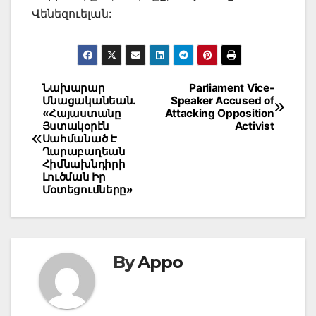
Վենեզուելան:
Post
Նախարար
Parliament Vice-
Մնացականեան.
Speaker Accused of
navigation
«Հայաստանը
Attacking Opposition
Յստակօրէն
Activist
Սահմանած Է
Ղարաբաղեան
Հիմնախնդիրի
Լուծման Իր
Մօտեցումները»
By
Appo