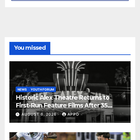
You missed
NEWS
YOUTH FORUM
Historic Alex Theatre Returns to
First-Run Feature Films After 35
Years
AUGUST 6, 2026
APPO