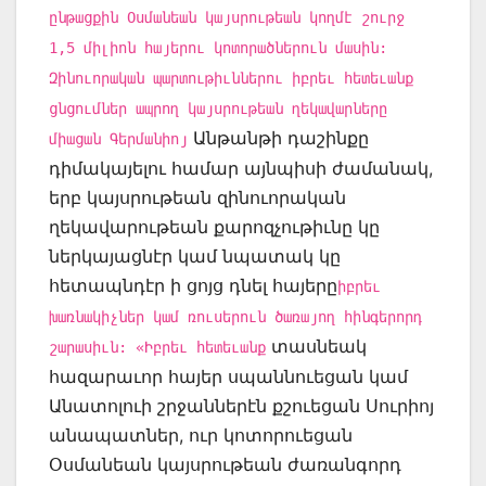
ընթացքին Օսմանեան կայսրութեան կողմէ շուրջ
1,5 միլիոն հայերու կոտորածներուն մասին:
Զինուորական պարտութիւններու իբրեւ հետեւանք
ցնցումներ ապրող կայսրութեան ղեկավարները
Անթանթի դաշինքը
միացան Գերմանիոյ
դիմակայելու համար այնպիսի ժամանակ,
երբ կայսրութեան զինուորական
ղեկավարութեան քարոզչութիւնը կը
ներկայացնէր կամ նպատակ կը
հետապնդէր ի ցոյց դնել հայերը
իբրեւ
խառնակիչներ կամ ռուսերուն ծառայող հինգերորդ
տասնեակ
շարասիւն: «Իբրեւ հետեւանք
հազարաւոր հայեր սպաննուեցան կամ
Անատոլուի շրջաններէն քշուեցան Սուրիոյ
անապատներ, ուր կոտորուեցան
Օսմանեան կայսրութեան ժառանգորդ