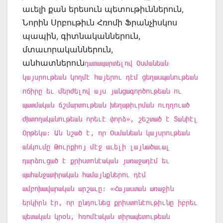
աւելի քան երեսուն պետութիւններուն,
Նորին Սրբութիւն Հռոմի Ֆրանչիսկոս
պապին, գիտնականներուն,
մտաւորականներուն,
անհատներուն
դատապարտելով Օսմանեան
կայսրութեան կողմէ հայերու դէմ ցեղասպանութեան
ոճիրը եւ մերժելով այս յանցագործութեան ու
պատմական ճշմարտութեան խեղաթիւրման ուղղուած
ժխտողականութեան որեւէ փորձ», շեշտած է Տանիէլ
Օրթեկա: Ան նշած է, որ Օսմանեան կայսրութեան
անկումը Թուրքիոյ մէջ աւելի լայնածաւալ
դարձուցած է քրիստոնէական յառաջադէմ եւ
պահանջատիրական համայնքներու դէմ
ամբոխավարական արշաւը: «Հայաստան առաջին
երկիրն էր, որ ընդունեց քրիստոնէութիւնը իբրեւ
պետական կրօն, հռոմէական տիրապետութեան