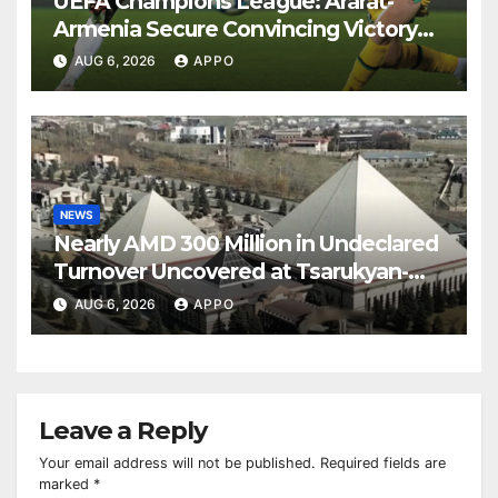
UEFA Champions League: Ararat-
Armenia Secure Convincing Victory
Over Shamrock Rovers 2-0
AUG 6, 2026
APPO
NEWS
Nearly AMD 300 Million in Undeclared
Turnover Uncovered at Tsarukyan-
Owned Entertainment Center
AUG 6, 2026
APPO
Leave a Reply
Your email address will not be published.
Required fields are
marked
*