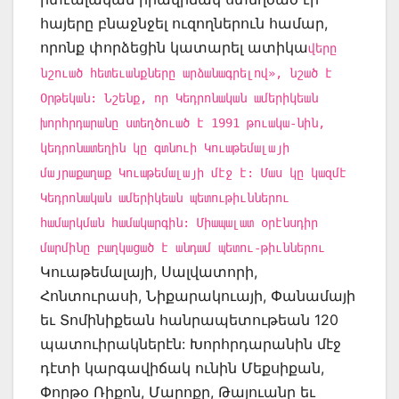
հայերը բնաջնջել ուզողներուն համար,
որոնք փորձեցին կատարել ատիկա
վերը
նշուած հետեւանքները արձանագրելով», նշած է
Օրթեկան: Նշենք, որ Կեդրոնական ամերիկեան
խորհրդարանը ստեղծուած է 1991 թուակա-նին,
կեդրոնատեղին կը գտնուի Կուաթեմալայի
մայրաքաղաք Կուաթեմալայի մէջ է: Մաս կը կազմէ
Կեդրոնական ամերիկեան պետութիւններու
համարկման համակարգին: Միապալատ օրէնսդիր
մարմինը բաղկացած է անդամ պետու-թիւններու
Կուաթեմալայի, Սալվատորի,
Հոնտուրասի, Նիքարակուայի, Փանամայի
եւ Տոմինիքեան հանրապետութեան 120
պատուիրակներէն: Խորհրդարանին մէջ
դէտի կարգավիճակ ունին Մեքսիքան,
Փորթօ Ռիքոն, Մարոքը, Թայուանը եւ