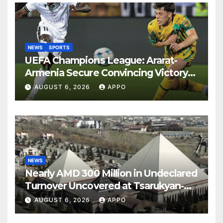
NEWS
SPORTS
UEFA Champions League: Ararat-
Armenia Secure Convincing Victory
Over Shamrock Rovers 2-0
AUGUST 6, 2026
APPO
NEWS
Nearly AMD 300 Million in Undeclared
Turnover Uncovered at Tsarukyan-
Owned Entertainment Center
AUGUST 6, 2026
APPO