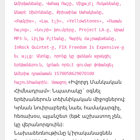
Ամիրխանեանը, Վահագ Ռաշը, Միքայէլ Ոսկանեանը,
Անտրէ Սիմոնեանը, Քրիստինա Սահակեանը,
«Բամբիռ», «Լաւ էլի», «YellowStones», «Ոստան
հայոց», «Նուրի» խումբերը, Project LA-ը, Արամ
MP3-ն, Լիլիթ Բլէեանը, Գարիկ Հայրապետեանը,
InRock Quintet-ը, FIX Freedom Is Expensive-ը
եւ այլք: Անոնք, որոնք կը ցանկան աջակցիլ
երեխաներուն, կրնան որեւէ գումար փոխանցել
Ամերիա դրամատան 1570058629070100
«Իվորլդ Մանկական
հաշուեհամարին: Ստացող
Հիմնադրամ»: Նպատակը` օգնել
երեխաներուն տեխնիկական միջոցներով:
Կրնան նուիրաբերել նաեւ համակարգիչ,
հեռախօս, պլանշետ (եթէ աշխատող չեն,
կը վերանորգուին):
Նախաձեռնութիւնը կ՛իրականացնեն