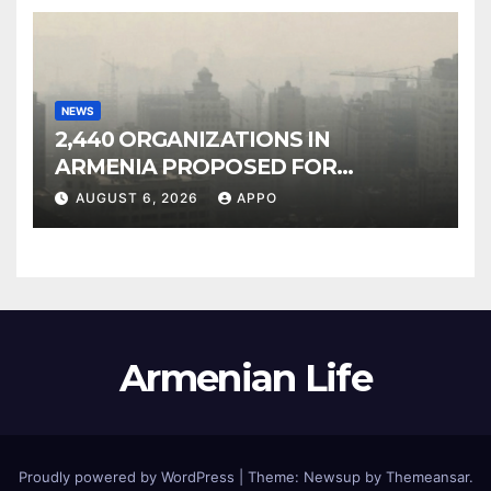
NEWS
2,440 ORGANIZATIONS IN
ARMENIA PROPOSED FOR
INCLUSION IN LIST OF AIR
AUGUST 6, 2026
APPO
POLLUTERS
Armenian Life
Proudly powered by WordPress
|
Theme: Newsup by
Themeansar
.