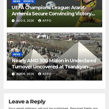
NEWS
SPORTS
UEFA Champions League: Ararat-
Armenia Secure Convincing Victory
Over Shamrock Rovers 2-0
AUG 6, 2026
APPO
NEWS
Nearly AMD 300 Million in Undeclared
Turnover Uncovered at Tsarukyan-
Owned Entertainment Center
AUG 6, 2026
APPO
Leave a Reply
Your email address will not be published.
Required fields are