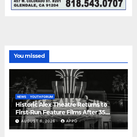
You missed
NEWS
YOUTH FORUM
Historic Alex Theatre Returns to
First-Run Feature Films After 35
Years
AUGUST 6, 2026
APPO