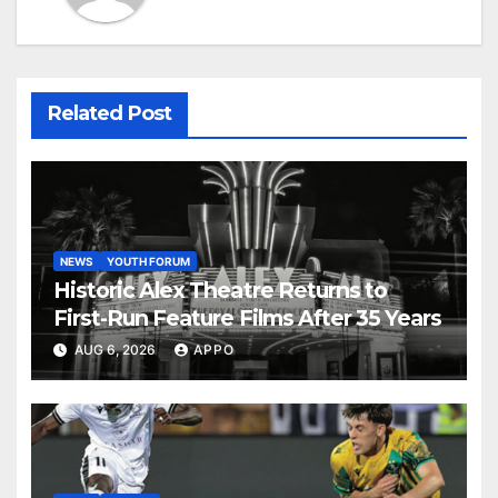
Related Post
NEWS
YOUTH FORUM
Historic Alex Theatre Returns to
First-Run Feature Films After 35 Years
AUG 6, 2026
APPO