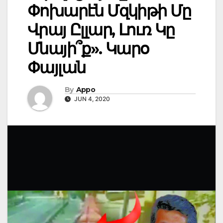
Փոխարէն Մզկիթի Մը
Վրայ Ըլլար, Լուռ Կը
Մնայի՞ք». Կարօ
Փայլան
By
Appo
JUN 4, 2020