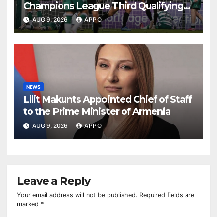
Champions League Third Qualifying
Round
AUG 9, 2026
APPO
NEWS
Lilit Makunts Appointed Chief of Staff
to the Prime Minister of Armenia
AUG 9, 2026
APPO
Leave a Reply
Your email address will not be published.
Required fields are
marked
*