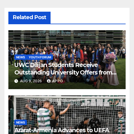
Related Post
NEWS
YOUTH FORUM
UWC Dilijan Students Receive
Outstanding University Offers from
the World’s Leading Institutions
AUG 9, 2026
APPO
NEWS
Ararat-Armenia Advances to UEFA