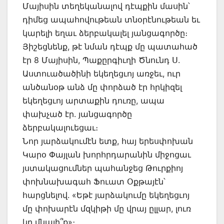
Մայիսին տեղեկանալով դէպքին մասին՝
դիմեց ապահովութեան տնօրէնութեան եւ
կարելի եղաւ ձերբակալել յանցագործը։
Յիշեցնենք, թէ նման դէպք մը պատահած
էր 8 Մայիսին, Պաքըրգիւղի Ծնունդ Ս.
Աստուածածինի եկեղեցւոյ առջեւ, ուր
անծանօթ անձ մը փորձած էր հրկիզել
եկեղեցւոյ արտաքին դուռը, ապա
փախչած էր. յանցագործը
ձերբակալուեցաւ։
Նոր յարձակումէն ետք, հայ երեսփոխան
Կարօ Փայլան խորհրդարանին միջոցաւ
յստակացումներ պահանջեց Թուրքիոյ
փոխնախագահ Ֆուատ Օքթայէն՝
հարցնելով. «Եթէ յարձակումը եկեղեցւոյ
մը փոխարէն մզկիթի մը վրայ ըլլար, լուռ
կը մնայի՞ք»։