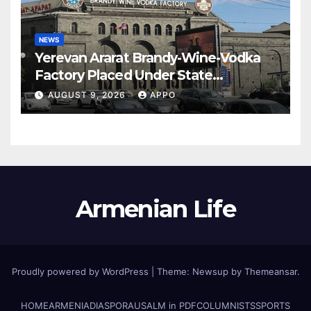
NEWS
Yerevan Ararat Brandy-Wine-Vodka
Factory Placed Under State
Administration
AUGUST 9, 2026
APPO
Armenian Life
Proudly powered by WordPress
|
Theme: Newsup by
Themeansar
.
HOME
ARMENIA
DIASPORA
USALM in PDF
COLUMNISTS
SPORTS