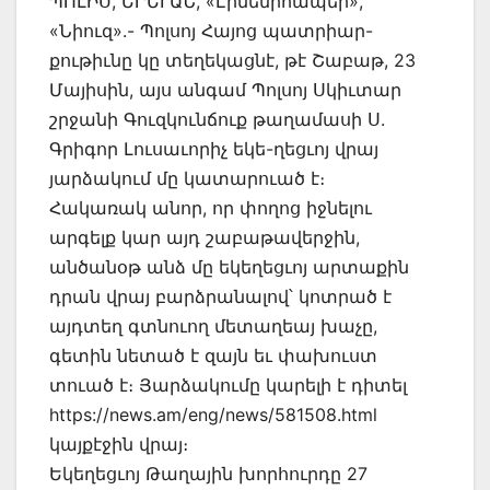
ՊՈԼԻՍ, ԵՐԵՒԱՆ, «Էրմենիհապեր»,
«Նիուզ».- Պոլսոյ Հայոց պատրիար-
քութիւնը կը տեղեկացնէ, թէ Շաբաթ, 23
Մայիսին, այս անգամ Պոլսոյ Սկիւտար
շրջանի Գուզկունճուք թաղամասի Ս.
Գրիգոր Լուսաւորիչ եկե-ղեցւոյ վրայ
յարձակում մը կատարուած է։
Հակառակ անոր, որ փողոց իջնելու
արգելք կար այդ շաբաթավերջին,
անծանօթ անձ մը եկեղեցւոյ արտաքին
դրան վրայ բարձրանալով՝ կոտրած է
այդտեղ գտնուող մետաղեայ խաչը,
գետին նետած է զայն եւ փախուստ
տուած է։ Յարձակումը կարելի է դիտել
https://news.am/eng/news/581508.html
կայքէջին վրայ։
Եկեղեցւոյ Թաղային խորհուրդը 27