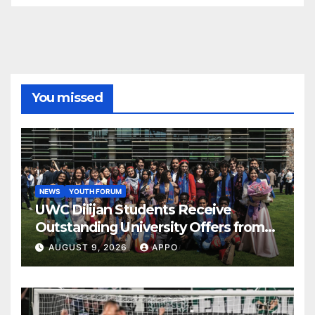
You missed
NEWS
YOUTH FORUM
UWC Dilijan Students Receive
Outstanding University Offers from
the World’s Leading Institutions
AUGUST 9, 2026
APPO