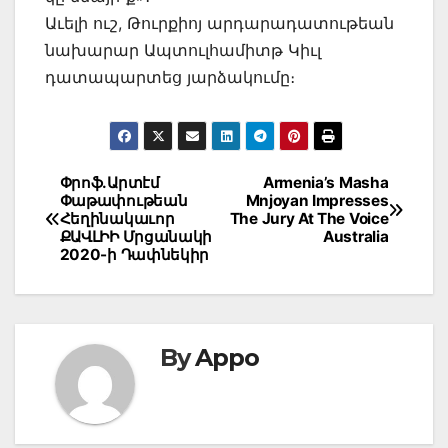
Աւելի ուշ, Թուրքիոյ արդարադատութեան
նախարար Ապտուլհամիտթ Կիւլ
դատապարտեց յարձակումը։
Post
Փրոֆ.Արտէմ
Armenia’s Masha
Փաթափութեան
Mnjoyan Impresses
navigation
Հեղինակաւոր
The Jury At The Voice
ՔԱՎԼԻԻ Մրցանակի
Australia
2020-ի Դափնեկիր
By
Appo