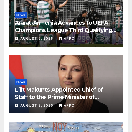
NEWS
Ararat-Armenia Advances to UEFA
Champions League Third Qualifying
Round
AUGUST 9, 2026
APPO
NEWS
Lilit Makunts Appointed Chief of
Staff to the Prime Minister of
Armenia
AUGUST 9, 2026
APPO