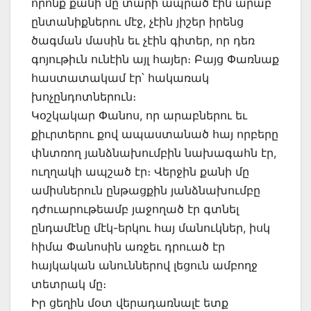
որոնք քանի մը տարի ապրած էին արաբ
ընտանիքներու մէջ, չէին յիշեր իրենց
ծագման մասին եւ չէին գիտեր, որ դեռ
գոյութիւն ունէին այլ հայեր։ Բայց Փառնաք
հաստատակամ էր՝ հակառակ
խոչընդոտներուն։
Կօշկակար Փանոս, որ արաբներու եւ
քիւրտերու քով ապաստանած հայ որբերը
փնտռող յանձնախումբին նախագահն էր,
ուղղակի ապշած էր։ Վերջին քանի մը
ամիսներուն ընթացքին յանձնախումբը
դժուարութեամբ յաջողած էր գտնել
ընդամէնը մէկ-երկու հայ մանուկներ, իսկ
հիմա Փանոսին առջեւ դրուած էր
հայկական անուններով լեցուն ամբողջ
տետրակ մը։
Իր ցեղին մօտ վերադառնալէ ետք