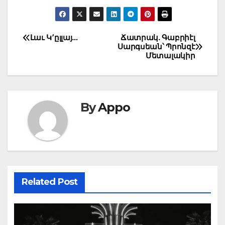
Post
Լաւ Կ՚ըլլայ…
Ճատրակ. Գաբրիէլ
Սարգսեան՝ Պրոնզէ
navigation
Մետալակիր
By
Appo
Related Post