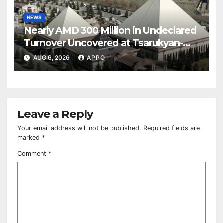
NEWS
Nearly AMD 300 Million in Undeclared
Turnover Uncovered at Tsarukyan-
Owned Entertainment Center
AUG 6, 2026
APPO
Leave a Reply
Your email address will not be published.
Required fields are
marked
*
Comment
*