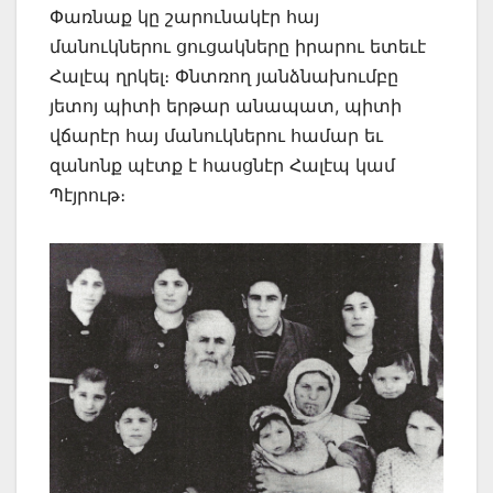
Փառնաք կը շարունակէր հայ
մանուկներու ցուցակները իրարու ետեւէ
Հալէպ ղրկել։ Փնտռող յանձնախումբը
յետոյ պիտի երթար անապատ, պիտի
վճարէր հայ մանուկներու համար եւ
զանոնք պէտք է հասցնէր Հալէպ կամ
Պէյրութ։