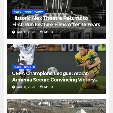
NEWS
YOUTH FORUM
Historic Alex Theatre Returns to
First-Run Feature Films After 35 Years
AUG 6, 2026
APPO
NEWS
SPORTS
UEFA Champions League: Ararat-
Armenia Secure Convincing Victory
Over Shamrock Rovers 2-0
AUG 6, 2026
APPO