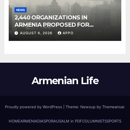
NEWS
2,440 ORGANIZATIONS IN
ARMENIA PROPOSED FOR
INCLUSION IN LIST OF AIR
AUGUST 6, 2026
APPO
POLLUTERS
Armenian Life
Proudly powered by WordPress
|
Theme: Newsup by
Themeansar
.
HOME
ARMENIA
DIASPORA
USALM in PDF
COLUMNISTS
SPORTS