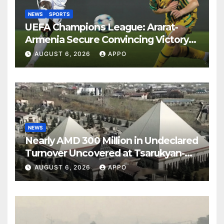
NEWS
SPORTS
UEFA Champions League: Ararat-
Armenia Secure Convincing Victory
Over Shamrock Rovers 2-0
AUGUST 6, 2026
APPO
NEWS
Nearly AMD 300 Million in Undeclared
Turnover Uncovered at Tsarukyan-
Owned Entertainment Center
AUGUST 6, 2026
APPO