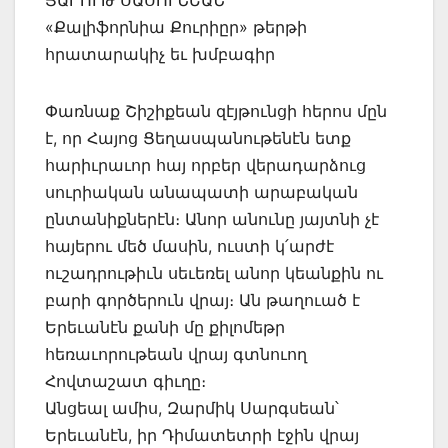
ՅԱՐՈՒԹ ՍԱՍՈՒՆԵԱՆ
«Քալիֆորնիա Քուրիըր» թերթի
հրատարակիչ եւ խմբագիր
Փառնաք Շիշիքեան զէյթունցի հերոս մըն
է, որ Հայոց Ցեղասպանութենէն ետք
հարիւրաւոր հայ որբեր վերադարձուց
սուրիական անապատի արաբական
ընտանիքներէն։ Անոր անունը յայտնի չէ
հայերու մեծ մասին, ուստի կ՛արժէ
ուշադրութիւն սեւեռել անոր կեանքին ու
բարի գործերուն վրայ։ Ան թաղուած է
Երեւանէն քանի մը քիլոմեթր
հեռաւորութեան վրայ գտնուող
Հովտաշատ գիւղը։
Անցեալ ամիս, Զարմիկ Սարգսեան՝
Երեւանէն, իր Դիմատետրի էջին վրայ