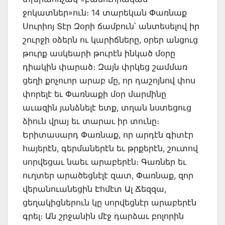
ջոկատներ»ուն։ 14 տարեկան Փառնաք
Սուրիոյ Տէր Զօրի ճամբուն՝ անտեսելով իր
շուրջի օձերն ու կարիճները, օրեր անցուց
թուրք ասկեարի թուրէն ինկած մօրը
դիակին փարած։ Զայն փրկեց շամմառ
ցեղի քոչուոր արաբ մը, որ դաշոյնով փոս
փորելէ եւ Փառնաքի մօր մարմինը
աւազին յանձնելէ ետք, տղան նստեցուց
ձիուն վրայ եւ տարաւ իր տունը։
Երիտասարդ Փառնաք, որ արդէն գիտէր
հայերէն, գերմաներէն եւ թրքերէն, շուտով
սորվեցաւ նաեւ արաբերէն։ Գառներ եւ
ուղտեր արածեցնէլէ զատ, Փառնաք, զոր
վերանուանեցին Էհմէտ Ալ Ճեզզա,
ցեղակիցներուն կը սորվեցնէր արաբերէն
գրել։ Ան շրջանին մէջ դարձաւ բոլորին