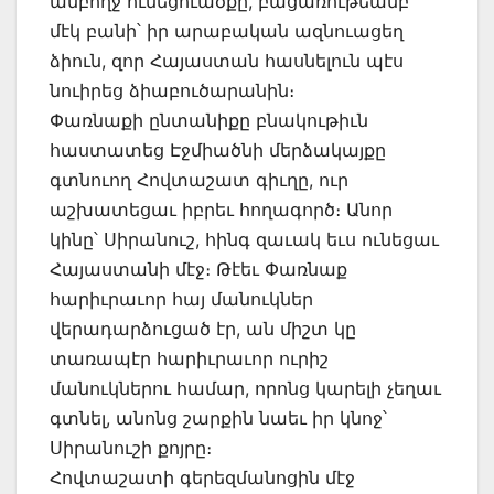
ամբողջ ունեցուածքը, բացառութեամբ
մէկ բանի՝ իր արաբական ազնուացեղ
ձիուն, զոր Հայաստան հասնելուն պէս
նուիրեց ձիաբուծարանին։
Փառնաքի ընտանիքը բնակութիւն
հաստատեց Էջմիածնի մերձակայքը
գտնուող Հովտաշատ գիւղը, ուր
աշխատեցաւ իբրեւ հողագործ։ Անոր
կինը՝ Սիրանուշ, հինգ զաւակ եւս ունեցաւ
Հայաստանի մէջ։ Թէեւ Փառնաք
հարիւրաւոր հայ մանուկներ
վերադարձուցած էր, ան միշտ կը
տառապէր հարիւրաւոր ուրիշ
մանուկներու համար, որոնց կարելի չեղաւ
գտնել, անոնց շարքին նաեւ իր կնոջ՝
Սիրանուշի քոյրը։
Հովտաշատի գերեզմանոցին մէջ