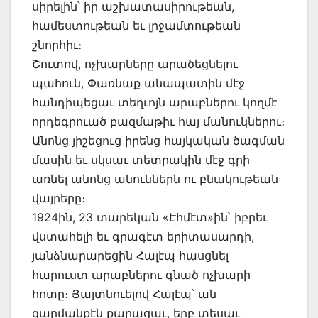
սիրելին՝ իր աշխատասիրութեան,
համեստութեան եւ լրջամտութեան
շնորհիւ։
Շուտով, ոչխարները արածեցնելու
պահուն, Փառնաք անապատին մէջ
հանդիպեցաւ տեղւոյն արաբներու կողմէ
որդեգրուած բազմաթիւ հայ մանուկներու։
Անոնց յիշեցուց իրենց հայկական ծագման
մասին եւ սկսաւ տետրակին մէջ գրի
առնել անոնց անուններն ու բնակութեան
վայրերը։
1924ին, 23 տարեկան «Էհմէտ»ին՝ իբրեւ
վստահելի եւ գրագէտ երիտասարդի,
յանձնարարեցին Հալէպ հասցնել
հարուստ արաբներու գնած ոչխարի
հոտը։ Յայտնուելով Հալէպ՝ ան
զարմանքէն քարացաւ, երբ տեսաւ