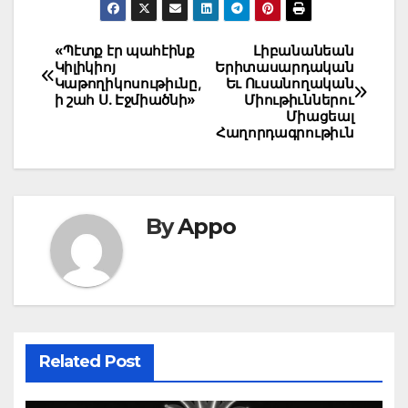
Post
«Պէտք էր պահէինք
Լիբանանեան
Կիլիկիոյ
Երիտասարդական
navigation
Կաթողիկոսութիւնը,
Եւ Ուսանողական
ի շահ Ս. Էջմիածնի»
Միութիւններու
Միացեալ
Հաղորդագրութիւն
By
Appo
Related Post