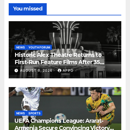
You missed
NEWS
YOUTH FORUM
Historic Alex Theatre Returns to
First-Run Feature Films After 35
Years
AUGUST 6, 2026
APPO
NEWS
SPORTS
UEFA Champions League: Ararat-
Armenia Secure Convincing Victory