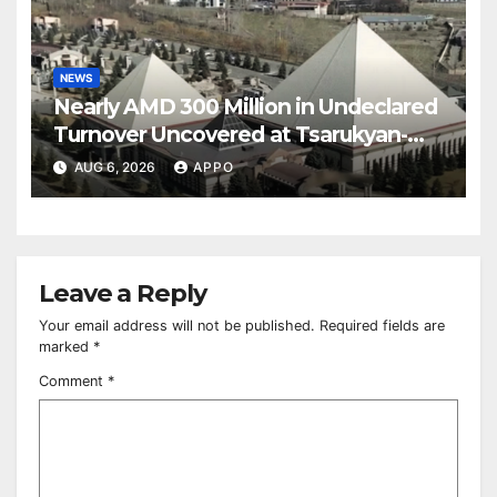
NEWS
Nearly AMD 300 Million in Undeclared
Turnover Uncovered at Tsarukyan-
Owned Entertainment Center
AUG 6, 2026
APPO
Leave a Reply
Your email address will not be published.
Required fields are
marked
*
Comment
*