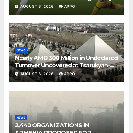
Over Shamrock Rovers 2-0
AUGUST 6, 2026
APPO
NEWS
Nearly AMD 300 Million in Undeclared
Turnover Uncovered at Tsarukyan-
Owned Entertainment Center
AUGUST 6, 2026
APPO
NEWS
2,440 ORGANIZATIONS IN
ARMENIA PROPOSED FOR