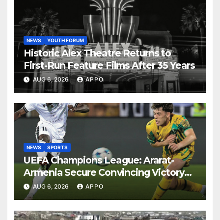
NEWS
YOUTH FORUM
Historic Alex Theatre Returns to
First-Run Feature Films After 35 Years
AUG 6, 2026
APPO
NEWS
SPORTS
UEFA Champions League: Ararat-
Armenia Secure Convincing Victory
Over Shamrock Rovers 2-0
AUG 6, 2026
APPO