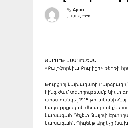
By
Appo
JUL 4, 2020
ՅԱՐՈՒԹ ՍԱՍՈՒՆԵԱՆ
«Քալիֆորնիա Քուրիըր» թերթի հ
Թուրքիոյ նախագահի Բարձրագոյ
հինգ ժամ տեւողութեամբ նիստ գու
արձագանգել 1915 թուականի Հայ
հակաթրքական մեղադրանքներուն
նախագահ Ռեչեփ Թայիփ Էրտողան
նախագահ), Պիւլենթ Արընչը (նա