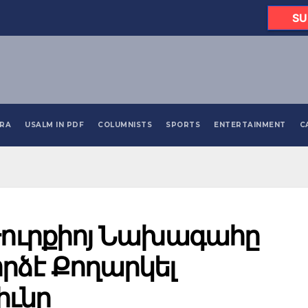
SU
ORA
USALM IN PDF
COLUMNISTS
SPORTS
ENTERTAINMENT
C
Թուրքիոյ Նախագահը
րձէ Քողարկել
իւնը