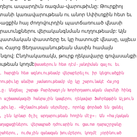
լու ապարդիւն ռազմա-վարութիւնը: Թուրքիոյ
ստանի կառավարութեան ու անոր Սփիւռքին հետ եւ
ացքին հայ ժողովուրդին պատճառուած վնասի
աւունքներու վերականգնման ուղղութեամբ: Այն
 պատմական փաստերը եւ կը հատուցէ վնասը, այլեւս
ու Հայոց Ցեղասպանութեան մասին համայն
անգով: Ընդհակառակն, թուրք ղեկավարը գովասանքի
ւթեան կողմէ
փաստերուն հետ դէմ-յանդիման գալու եւ
ւ հարցին հետ ազնուութեամբ վերաբերելու իր կեցուածքին
րութիւնը անմիտ յամառութեամբ մը կը շարունակէ Հայոց
ւը։ Անցեալ շաբաթ Բարձրագոյն Խորհրդատուական մարմնի հինգ
ի աշխատակազմի հանրային կապերու ղեկավար Ֆահրեթթին Ալթուն
ւթիւնը. «Թշնամութեան սերմերը, որոնք փորձած են ցանել
, չեն կրնար ծլիլ արդարութեան հողին մէջ»։ Ան «հայկական
աղաքացիներու վերապրած դժուարին ու ցաւոտ դարաշրջանը
շահերու, ուժային զանազան խումբերու կողմէ յօրինուած