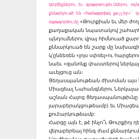
կեղծիքներու եւ զրպարտութիւններու օգն
քննարկուած են «համապարփակ քայլեր»՝ կ
«Թուրքիան եւ մեր ժող
օգտագործումը
քաղաքական նպատակով շահարկող
պնդումներու վրայ հիմնուած քար
քննարկուած են շարք մը նախագիծե
կ՛ընձեռեն «լոյս սփռել»ու հարց
նաեւ «զանոնք փաստերով ներկայ
աւելցուց ան։
Ցեղասպանութեան ժխտման այս 
Միացեալ Նահանգներու Ներկայաց
աշնան Հայոց Ցեղասպանութիւնը ճ
յարաբերակցութեամբ) եւ Միացեա
քուէարկութեամբ:
Հարցը այն է, թէ ինչո՞ւ Թուրքի
վերաբերեալ հինգ ժամ քննարկում
կ՛ուժեղանայ թագաժահրի համավա