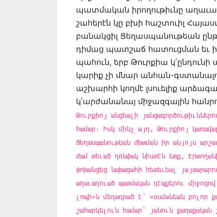
պատմական իրողութիւնը աղաւաղե
շահերէն կը բխի հաշտուիլ Հայա
բանակցիլ Ցեղասպանութեան ընթ
դիմաց պատշաճ հատուցման եւ իր
պահուն, երբ Թուրքիա կ՛ընդունի
կարիք չի մնար անհան-գստանալ
աշխարհի կողմէ լսուելիք արձագ
կ՛արժանանայ միջազգային հանրո
Թուրքիոյ անցեալի յանցագործութիւններո
համար։ Իսկ մինչ այդ, Թուրքիոյ կառավա
Ցեղասպանութեան ժխտման իր անյոյս արշա
ժամ տեւած դռնփակ նիստէն ետք, Էրտողան
փոխանցեց նախագահի հետեւեալ յայտարարո
աղաւաղուած պատմական դէպքերու միջոցով
լոպի»ն մեղադրած է՝ «օսմանեան բոլոր ք
շահարկելուն համար՝ յանուն քաղաքական 