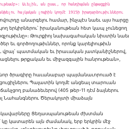
ութեամբ»: Աւելին, ան ըսաւ, որ հանդիպման ընթացքին
անխելու հայկական լոպիին կողմէ 1915ի իրադարձութիւններու
ովուրդը անարգելու համար, ինչպէս նաեւ այս հարցը
 երկիրներու՝ իրականութեան հետ կապ չունեցող
ոզչութիւնը»։ Թուրքիոյ նախագահական նիստին նաե
ր եւ գործողութիւններ, որոնք կարելիութիւն
երու վրայ՝ պատմական եւ իրաւական յատկանիշներով,
ացնելու թրքական եւ միջազգային հանրութեան»,
նոր ծրագիրը հաւանաբար պայմանաւորուած է
ուցիչներու Պալատին կողմէ անցեալ տարուան
անչցող բանաձեւերով (405 թեր-11 դէմ ձայներու
լ Նահանգներու Ծերակոյտի միաձայն
ոյ ղեկավարները Ցեղասպանութեան ժխտման
 կը կատարեն այն ժամանակ, երբ երկրին մէջ
րակը, տնտեսութիւնը փլուզուած է, թրքական