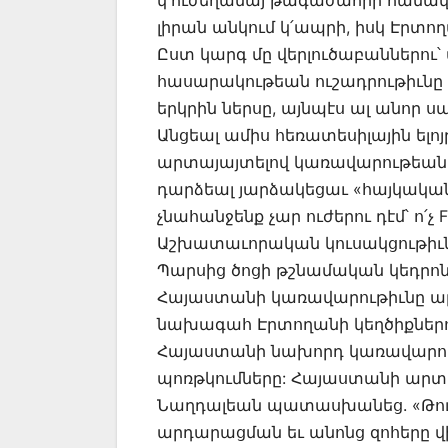
լիրան անկում կ՛ապրի, իսկ Էրտո
Ըստ կարգ մը վերլուծաբաններու՝
հասարակութեան ուշադրութիւնը 
երկրին ներսը, այնպէս ալ անոր ս
Անցեալ ամիս հեռատեսիլային ելոյ
արտայայտելով կառավարութեան բ
դարձեալ յարձակեցաւ «հայկական
չնահանջենք չար ուժերու դէմ՝ ո՛չ 
Աշխատաւորական կուսակցութիւն»)
Պարսից ծոցի թշնամական կեդրոն
Հայաստանի կառավարութիւնը ա
նախագահ Էրտողանի կեղծիքներուն
Հայաստանի նախորդ կառավարութ
պոռթկումները: Հայաստանի ար
Նաղդալեան պատասխանեց. «Թու
արդարացման եւ անոնց զոհերը վիր