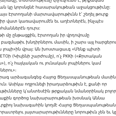
ղան կը կորսնցնէ հասարակութեան աջակցութիւնը:
 այս Էրտողանի մարտավարութիւնն է՝ շեղել թուրք
իր վատ կառավարումէն եւ աղէտներէն, ինչպէս
ահմաններէն դուրս:
թի մը ընթացքին, Էրտողան իր վրդովումը
ազմաթիւ խնդիրներու մասին, ի շարս այլ հարցերու
 լոպի»ին վրայ: Ան խոստացաւգ «Մենք պիտի
FETOի (Կիւլենի շարժումը), ո՛չ PKKի («Քրտական
, ո՛չ հայկական ու յունական լոպիներու կամ
ներու»։
րագ արձագանգեց Հայոց Ցեղասպանութեան մասին
։ Ասիկա ողջունելի իրադարձութիւն է, քանի որ
իւնները կ՛անտեսէին թրքական նմանօրինակ բոլո
տաքին գործոց նախարարութեան խօսնակ Աննա
րքիոյ նախագահին կողմէ Հայոց Ցեղասպանութեան
աւորելու յայտարարութիւնները նորութիւն չեն եւ կ