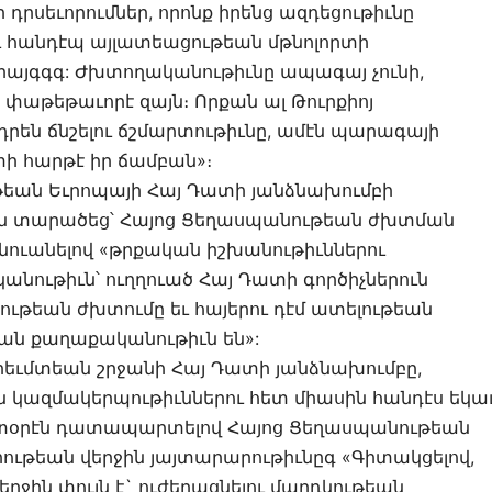
րսեւորումներ, որոնք իրենց ազդեցութիւնը
րու հանդէպ այլատեացութեան մթնոլորտի
յգգգ: Ժխտողականութիւնը ապագայ չունի,
կը փաթեթաւորէ զայն։ Որքան ալ Թուրքիոյ
րեն ճնշելու ճշմարտութիւնը, ամէն պարագայի
տի հարթէ իր ճամբան»։
եան Եւրոպայի Հայ Դատի յանձնախումբի
ւն տարածեց՝ Հայոց Ցեղասպանութեան ժխտման
նուանելով «թրքական իշխանութիւններու
ութիւն՝ ուղղուած Հայ Դատի գործիչներուն
ութեան ժխտումը եւ հայերու դէմ ատելութեան
կան քաղաքականութիւն են»:
Արեւմտեան շրջանի Հայ Դատի յանձնախումբը,
ն կազմակերպութիւններու հետ միասին հանդէս եկա
ստօրէն դատապարտելով Հայոց Ցեղասպանութեան
րութեան վերջին յայտարարութիւնըգ «Գիտակցելով,
ջին փուլն է` ուժեղացնելու մարդկութեան