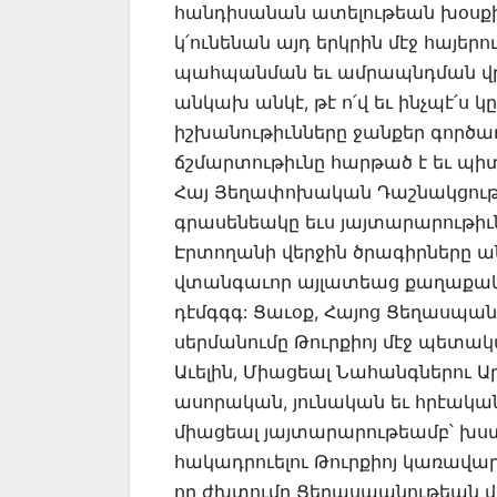
հանդիսանան ատելութեան խօսքի դ
կ՛ունենան այդ երկրին մէջ հայե
պահպանման եւ ամրապնդման վրա
անկախ անկէ, թէ ո՛վ եւ ինչպէ՛ս 
իշխանութիւնները ջանքեր գործադ
ճշմարտութիւնը հարթած է եւ պի
Հայ Յեղափոխական Դաշնակցութ
գրասենեակը եւս յայտարարութի
Էրտողանի վերջին ծրագիրները ա
վտանգաւոր այլատեաց քաղաքական
դէմգգգ: Ցաւօք, Հայոց Ցեղասպան
սերմանումը Թուրքիոյ մէջ պետա
Աւելին, Միացեալ Նահանգներու 
ասորական, յունական եւ հրէակա
միացեալ յայտարարութեամբ՝ խ
հակադրուելու Թուրքիոյ կառավա
որ ժխտումը Ցեղասպանութեան վեր