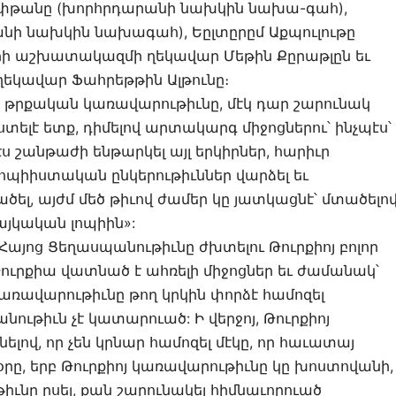
ոփթանը (խորհրդարանի նախկին նախա-գահ),
անի նախկին նախագահ), Եըլտըրըմ Աքպուլութը
ի աշխատակազմի ղեկավար Մեթին Քըրաթլըն եւ
եկավար Ֆահրեթթին Ալթունը։
որ թրքական կառավարութիւնը, մէկ դար շարունակ
ելէ ետք, դիմելով արտակարգ միջոցներու՝ ինչպէս՝
անթաժի ենթարկել այլ երկիրներ, հարիւր
լոպիիստական ընկերութիւններ վարձել եւ
լ, այժմ մեծ թիւով ժամեր կը յատկացնէ՝ մտածելով
այկական լոպիին»:
 Հայոց Ցեղասպանութիւնը ժխտելու Թուրքիոյ բոլոր
ուրքիա վատնած է ահռելի միջոցներ եւ ժամանակ՝
 կառավարութիւնը թող կրկին փորձէ համոզել
ութիւն չէ կատարուած: Ի վերջոյ, Թուրքիոյ
լով, որ չեն կրնար համոզել մէկը, որ հաւատայ
ն օրը, երբ Թուրքիոյ կառավարութիւնը կը խոստովանի,
թիւնը ըսել, քան շարունակել հիմնաւորուած