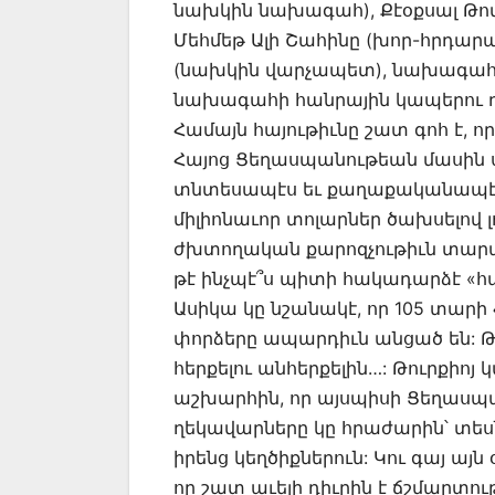
նախկին նախագահ), Քէօքսալ Թ
Մեհմեթ Ալի Շահինը (խոր-հրդար
(նախկին վարչապետ), նախագահ
նախագահի հանրային կապերու ղ
Համայն հայութիւնը շատ գոհ է, 
Հայոց Ցեղասպանութեան մասին ստ
տնտեսապէս եւ քաղաքականապէս շ
միլիոնաւոր տոլարներ ծախսելով 
ժխտողական քարոզչութիւն տարածե
թէ ինչպէ՞ս պիտի հակադարձէ «հ
Ասիկա կը նշանակէ, որ 105 տարի
փորձերը ապարդիւն անցած են: Թ
հերքելու անհերքելին…: Թուրքիոյ
աշխարհին, որ այսպիսի Ցեղասպան
ղեկավարները կը հրաժարին՝ տեսնե
իրենց կեղծիքներուն: Կու գայ այ
որ շատ աւելի դիւրին է ճշմարտու