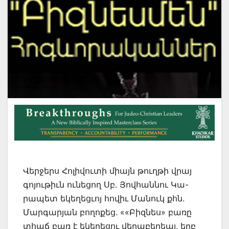
Վերջերս Հոլիվուտի միայն թուղթի վրայ
գոյութիւն ունեցող Սբ. Յովհաննու Կա-
րապետ եկեղեցւոյ հովիւ Մանուկ քհն.
Մարգարյան բողոքեց. ««Բիզնես» բառը
տհաճ բառ է եկեղեցու վերաբերեալ, երբ