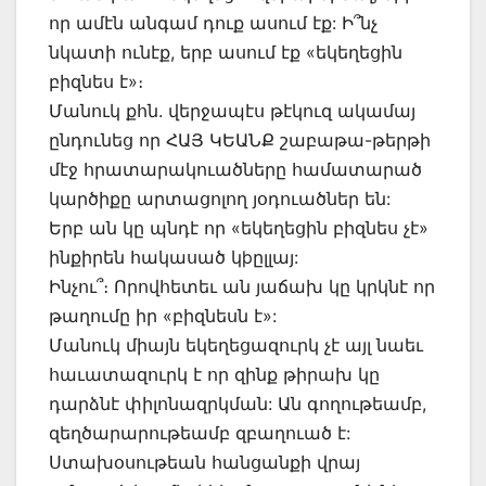
որ ամէն անգամ դուք ասում էք: Ի՞նչ
նկատի ունէք, երբ ասում էք «եկեղեցին
բիզնես է»։
Մանուկ քհն. վերջապէս թէկուզ ակամայ
ընդունեց որ ՀԱՅ ԿԵԱՆՔ շաբաթա-թերթի
մէջ հրատարակուածները համատարած
կարծիքը արտացոլող յօդուածներ են:
Երբ ան կը պնդէ որ «եկեղեցին բիզնես չէ»
ինքիրեն հակասած կþըլլայ:
Ինչու՞։ Որովհետեւ ան յաճախ կը կրկնէ որ
թաղումը իր «բիզնեսն է»:
Մանուկ միայն եկեղեցազուրկ չէ այլ նաեւ
հաւատազուրկ է որ զինք թիրախ կը
դարձնէ փիլոնազրկման: Ան գողութեամբ,
զեղծարարութեամբ զբաղուած է:
Ստախօսութեան հանցանքի վրայ