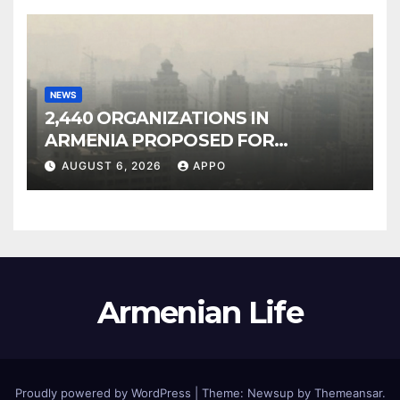
NEWS
2,440 ORGANIZATIONS IN
ARMENIA PROPOSED FOR
INCLUSION IN LIST OF AIR
AUGUST 6, 2026
APPO
POLLUTERS
Armenian Life
Proudly powered by WordPress
|
Theme: Newsup by
Themeansar
.