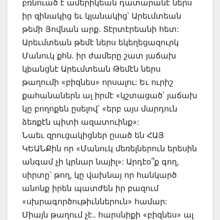
բռնուած է ամերիկեան դատարանէ ներս
իր զինակից եւ կլանակից՝ Արեւմտեան
թեմի Յովնան արք. Տէրտէրեանի հետ:
Արեւմտեան թեմէ ներս եկեղեցազուրկ
Մանուկ քհն. իր ժամերը շատ յաճախ
կþանցնէ Արեւմտեան Թեմէն ներս
թաղումի «բիզնես» որսալու: Եւ ուրիշ
քահանաներն ալ իրմէ «կշտացած՝ յաճախ
կը բողոքեն ըսելով՝ «երբ այս մարդուն
ձեռքէն պիտի ազատուինք»:
Նաեւ զրուցակիցներ ըսած են ՀԱՅ
ԿԵԱՆՔին որ «Մանուկ մեռելներուն երեսին
անգամ չի կրնար նայիլ»: Արդէօ՞ք գող,
սիրտը՝ թող, կը վախնայ որ հանկարծ
անոնք իրեն պատժեն իր բազում
«սխրագործութիւններուն» համար:
Միայն թաղում չէ.. հարսնիքի «բիզնես» ալ