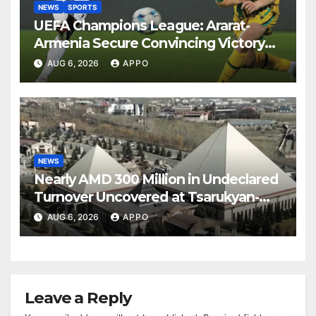
NEWS
SPORTS
UEFA Champions League: Ararat-
Armenia Secure Convincing Victory
Over Shamrock Rovers 2-0
AUG 6, 2026
APPO
NEWS
Nearly AMD 300 Million in Undeclared
Turnover Uncovered at Tsarukyan-
Owned Entertainment Center
AUG 6, 2026
APPO
Leave a Reply