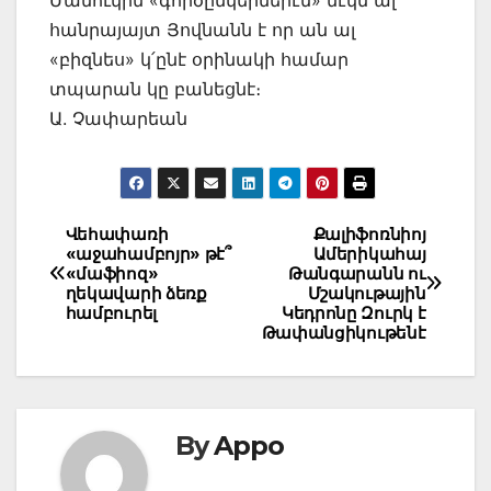
Մանուկին «գործընկերներէն» մէկն ալ
հանրայայտ Յովնանն է որ ան ալ
«բիզնես» կ՛ընէ օրինակի համար
տպարան կը բանեցնէ։
Ա. Չափարեան
Post
Վեհափառի
Քալիֆոռնիոյ
«աջահամբոյր» թէ՞
Ամերիկահայ
navigation
«մաֆիոզ»
Թանգարանն ու
ղեկավարի ձեռք
Մշակութային
համբուրել
Կեդրոնը Զուրկ է
Թափանցիկութենէ
By
Appo