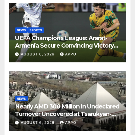
NEWS
SPORTS
UEFA Champions League: Ararat-
Armenia Secure Convincing Victory
Over Shamrock Rovers 2-0
AUGUST 6, 2026
APPO
NEWS
Nearly AMD 300 Million in Undeclared
Turnover Uncovered at Tsarukyan-
Owned Entertainment Center
AUGUST 6, 2026
APPO