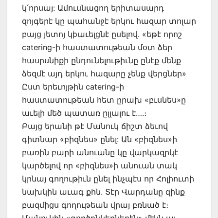
կ՛որսայ: Ամուսնացող երիտասարդ
զոյգերէ կը պահանջէ երկու հազար տոլար
բայց յետոյ կþաւելցնէ ըսելով. «եթէ որոշ
catering-ի հաստատութեան մօտ ձեր
հասրսնիքի ընդունելութիւնը ընէք մենք
ձեզմէ այդ երկու հազարը չենք վերցներ»
Ըստ երեւոյթին catering-ի
հաստատութեան հետ ըրախ «բւսնես»ը
աւելի մեծ պատառ ըլլալու է….։
Բայց երանի թէ Մանուկ ճիշտ ձեւով
գիտնար «բիզնես» ընել: Ան «բիզնես»ի
բառին բարի անուանը կը վարկազրկէ
կարծելով որ «բիզնես»ի անուան տակ
կրնայ գողութիւն ընել ինչպէս որ Հոլիուտի
նախկին աւագ քհն. Տէր Վարդանը զինք
բազմիցս գողութեան վրայ բռնած է։