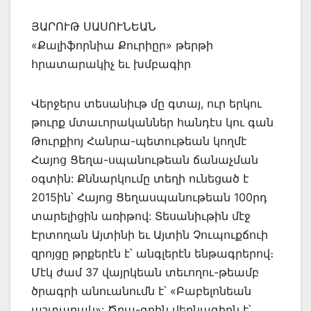
ՅԱՐՈՒԹ ՍԱՍՈՒՆԵԱՆ
«Քալիֆորնիա Քուրիըր» թերթի
հրատարակիչ եւ խմբագիր
Վերջերս տեսանիւթ մը գտայ, ուր երկու
թուրք մտաւորականներ հանդէս կու գան
Թուրքիոյ Հանրա-պետութեան կողմէ
Հայոց Ցեղա-սպանութեան ճանաչման
օգտին: Քննարկումը տեղի ունեցած է
2015ին՝ Հայոց Ցեղասպանութեան 100րդ
տարելիցին առիթով: Տեսանիւթին մէջ
Էրտողան Այտինի եւ Այտին Չուպուքճուի
զրոյցը թրքերէն է՝ անգլերէն ենթագրերով։
Մէկ ժամ 37 վայրկեան տեւողու-թեամբ
ծրագրի անուանումն է՝ «Բաբելոնեան
աշտարակ»: Ծրա-գրին վերնագիրն է՝