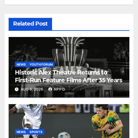
Related Post
NEWS
YOUTH FORUM
Historic Alex Theatre Returns to
First-Run Feature Films After 35 Years
AUG 6, 2026
APPO
NEWS
SPORTS