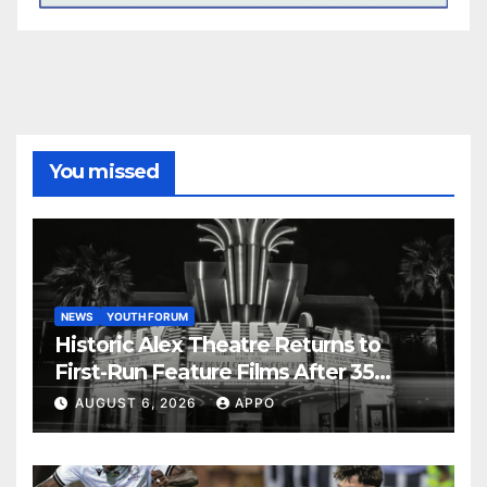
You missed
NEWS
YOUTH FORUM
Historic Alex Theatre Returns to
First-Run Feature Films After 35
Years
AUGUST 6, 2026
APPO