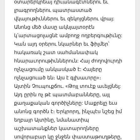
օտարերկրեայ դիւանագէտներու եւ
լրագրողներու պատրաստած
վկայութիւններու եւ զեկոյցներու վրայ:
Անոնց մեծ մասը ակնյայտօրէն
կ՛արտացոլացնէ ամբողջ ողբերգութիւնը:
Կան այդ օրերու նկարներ եւ ֆիլմեր՝
հակառակ շատ սահմանափակ
հնարաւորութիւններուն: Հայ ժողովուրդի
ոչնչացումը անկասկած է: Հայերը
ոչնչացուած են։ Այս է գլխաւորը»։
Այտին Չուպուքճու. «Թոյլ տուէք աւելցնել:
Այդ ըրին ոչ թէ պատմաբանները, այլ
քաղաքական գործիչները: Մաքրելը եւս
անոնց գործն է։ Երկրորդ, ինչպէս նշեց իմ
եղբայր Այտինը, նմանատիպ
աշխատանքներ կատարողները
սովորաբար կը ջնջեն փաստաթուղթերը,