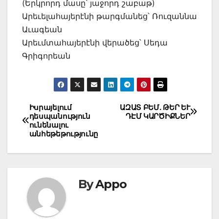
(Երկրորդ մասը՝ յաջորդ շաբաթ)
Արեւելահայերէնի թարգմանեց՝ Ռուզաննա
Աւագեան
Արեւմտահայերէնի վերածեց՝ Սեդա
Գրիգորեան
Post
Իսրայելում
ԱԶԱՏ ԲԵՄ. ԹԵՐ ԵՒ
դեսպանություն
ԴԷՄ ԿԱՐԾԻՔՆԵՐ
navigation
ունենալու
անհեթեթությունը
By
Appo