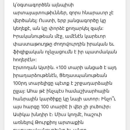
կ՛օգտագործեն այնպիսի
արտայայտութիւններ, զորս հնարաւոր չէ
վերծանել: Ուստի, երբ յանցագործը կը
կեղեքէ, ան կը փորձէ քողարկել զայն:
Իրականութեան մէջ, ամէնէն կարեւոր
փաստաթուղթը ժողովուրդին իրական եւ
ֆիզիքական ոչնչացումն է իր պատմական
հողերէն»:
Էրտողան Այտին. «100 տարի անցած է այդ
իրադարձութենէն, Ցեղասպանութեան
100րդ տարելիցը պէտք է շրջադարձային
ըլլայ: Ահա թէ ինչպէս համաշխարհային
հանրային կարծիքը կը նայի ատոր։ Ինչո՞ւ
այս հարցը 100 տարիէ ի վեր չի լուծուիր։
Ասիկա խնդիր է։ Միւս կողմէ, հաշուի
առնելով Թուրքիոյ արտաքին