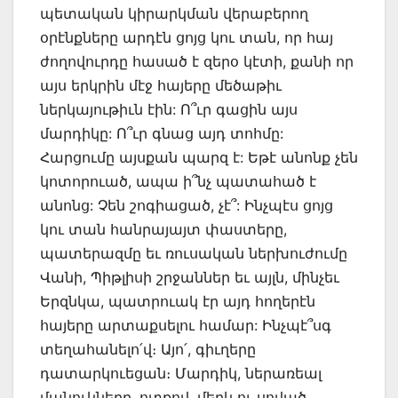
պետական կիրարկման վերաբերող
օրէնքները արդէն ցոյց կու տան, որ հայ
ժողովուրդը հասած է զերօ կէտի, քանի որ
այս երկրին մէջ հայերը մեծաթիւ
ներկայութիւն էին: Ո՞ւր գացին այս
մարդիկը: Ո՞ւր գնաց այդ տոհմը:
Հարցումը այսքան պարզ է: Եթէ անոնք չեն
կոտորուած, ապա ի՞նչ պատահած է
անոնց: Չեն շոգիացած, չէ՞: Ինչպէս ցոյց
կու տան հանրայայտ փաստերը,
պատերազմը եւ ռուսական ներխուժումը
Վանի, Պիթլիսի շրջաններ եւ այլն, մինչեւ
Երզնկա, պատրուակ էր այդ հողերէն
հայերը արտաքսելու համար: Ինչպէ՞սգ
տեղահանելո՛վ։ Այո՛, գիւղերը
դատարկուեցան։ Մարդիկ, ներառեալ
մանուկները, ոտքով, մերկ ու սոված,