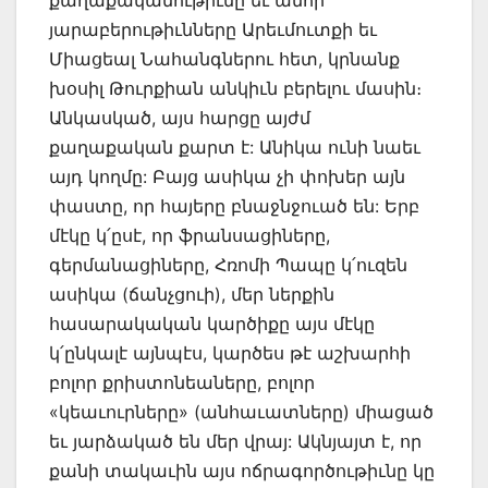
քաղաքականութիւնը եւ անոր
յարաբերութիւնները Արեւմուտքի եւ
Միացեալ Նահանգներու հետ, կրնանք
խօսիլ Թուրքիան անկիւն բերելու մասին։
Անկասկած, այս հարցը այժմ
քաղաքական քարտ է: Անիկա ունի նաեւ
այդ կողմը: Բայց ասիկա չի փոխեր այն
փաստը, որ հայերը բնաջնջուած են: Երբ
մէկը կ՛ըսէ, որ ֆրանսացիները,
գերմանացիները, Հռոմի Պապը կ՛ուզեն
ասիկա (ճանչցուի), մեր ներքին
հասարակական կարծիքը այս մէկը
կ՛ընկալէ այնպէս, կարծես թէ աշխարհի
բոլոր քրիստոնեաները, բոլոր
«կեաւուրները» (անհաւատները) միացած
եւ յարձակած են մեր վրայ: Ակնյայտ է, որ
քանի տակաւին այս ոճրագործութիւնը կը