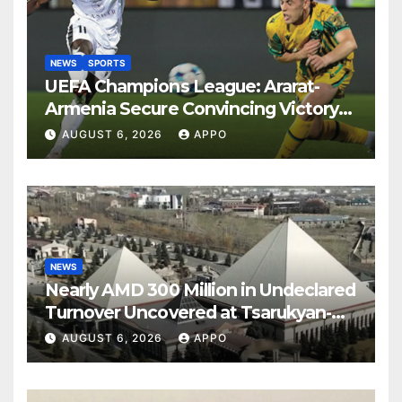
NEWS
SPORTS
UEFA Champions League: Ararat-
Armenia Secure Convincing Victory
Over Shamrock Rovers 2-0
AUGUST 6, 2026
APPO
NEWS
Nearly AMD 300 Million in Undeclared
Turnover Uncovered at Tsarukyan-
Owned Entertainment Center
AUGUST 6, 2026
APPO