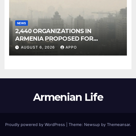
NEWS
2,440 ORGANIZATIONS IN
ARMENIA PROPOSED FOR
INCLUSION IN LIST OF AIR
AUGUST 6, 2026
APPO
POLLUTERS
Armenian Life
Proudly powered by WordPress
|
Theme: Newsup by
Themeansar
.