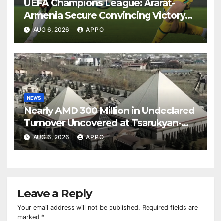
UEFA Champions League: Ararat-
Armenia Secure Convincing Victory
Over Shamrock Rovers 2-0
AUG 6, 2026
APPO
NEWS
Nearly AMD 300 Million in Undeclared
Turnover Uncovered at Tsarukyan-
Owned Entertainment Center
AUG 6, 2026
APPO
Leave a Reply
Your email address will not be published.
Required fields are
marked
*