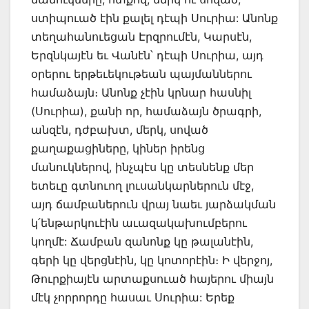
ստիպուած էին քալել դէպի Սուրիա: Անոնք
տեղահանուեցան Էրզրումէն, Կարսէն,
Երզնկայէն եւ Վանէն՝ դէպի Սուրիա, այդ
օրերու երթեւեկութեան պայմաններու
համաձայն։ Անոնք չէին կրնար հասնիլ
(Սուրիա), քանի որ, համաձայն ծրագրի,
անզէն, դժբախտ, մերկ, սոված
քաղաքացիները, կիներ իրենց
մանուկներով, ինչպէս կը տեսնենք մեր
ետեւը գտնուող լուսանկարներուն մէջ,
այդ ճամբաներուն վրայ նաեւ յարձակման
կ՛ենթարկուէին աւազակախումբերու
կողմէ: Ճամբան զանոնք կը թալանէին,
գերի կը վերցնէին, կը կոտորէին։ Ի վերջոյ,
Թուրքիայէն արտաքսուած հայերու միայն
մէկ չորրորդը հասաւ Սուրիա: Երեք