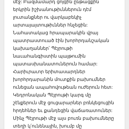
մէջ: Բազմամարդ ցոյցին ընթացքին
երկրին իշխանութիւններուն դէմ
լուտանքներ ու վարկաբեկիչ
արտայայտութիւններ հնչեցին:
Նահատակաց հրապարակին վրայ
պատրաստուած էին խորհրդանշական
կախաղաններ՝ Պէյրութի
նաւահանգիստին պայթումին
պատասխանատուներուն համար:
Հարիւրաւոր երիտասարդներ
խորհրդարանին մուտքին բախումներ
ունեցան ապահովութեան ուժերուն հետ:
Կեդրոնական Պէյրութի կարգ մը
շէնքերուն մէջ ցուցարարներ բռնկեցուցին
հրդեհներ եւ քանդեցին վաճառատուներ:
Մինչ Պէյրութի մէջ այս բուռն բախումները
տեղի կ՛ունենային, խումբ մը