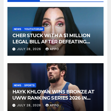
NEWS
YOUTH FORUM
CHER STUCK WITH A $1 MILLION
LEGAL BILL AFTER DEFEATING
SONNY BONO’S WIDOW
JULY 28, 2026
APPO
NEWS
SPORTS
HAYK KHLOYAN WINS BRONZE AT
UWW RANKING SERIES 2026 IN
BUDAPEST
JULY 28, 2026
APPO