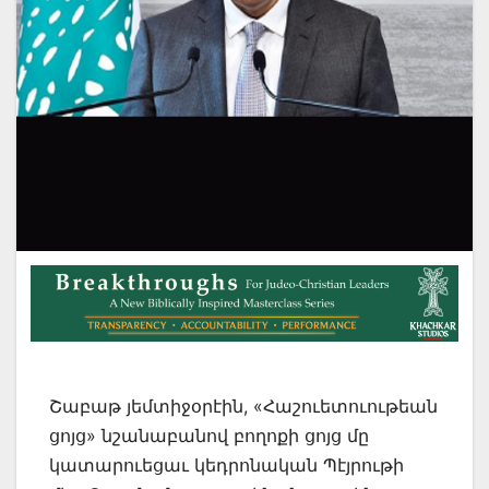
Շաբաթ յեմտիջօրէին, «Հաշուետուութեան
ցոյց» նշանաբանով բողոքի ցոյց մը
կատարուեցաւ կեդրոնական Պէյրութի