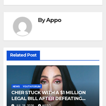
By
Appo
Related Post
NEWS
YOUTH FORUM
CHER STUCK WITH A $1 MILLION
LEGAL BILL AFTER DEFEATING
SONNY BONO’S WIDOW
JUL 28, 2026
APPO