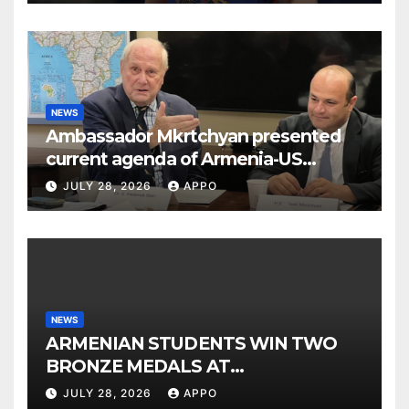
NEWS
Ambassador Mkrtchyan presented
current agenda of Armenia-US
relations at American Foreign Policy
JULY 28, 2026
APPO
Council
NEWS
ARMENIAN STUDENTS WIN TWO
BRONZE MEDALS AT
INTERNATIONAL CHEMISTRY
JULY 28, 2026
APPO