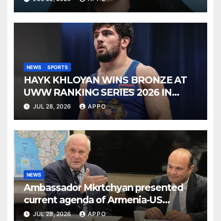
NEWS
SPORTS
HAYK KHLOYAN WINS BRONZE AT
UWW RANKING SERIES 2026 IN
BUDAPEST
JUL 28, 2026
APPO
NEWS
Ambassador Mkrtchyan presented
current agenda of Armenia-US
relations at American Foreign Policy
JUL 28, 2026
APPO