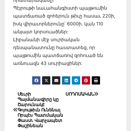
հրաժարականը։
Պէյրութի նաւահանգիստի պայթումին
պատճառած զոհերուն թիւը հասաւ 220ի,
իսկ վիրաւորներունը՝ 6000ի. կան 110
անյայտ կորսուածներ:
Լիբանանի մէջ սուրիական
դեսպանատունը հաստատեց, որ
պայթումին պատճառով զոհուած են
առնուազն 43 սուրիացիներ:
Post
Սեւրի
ՍՈԴՈՄԱԿԱՆ
Պայմանագիրը կը
navigation
Շարունակէ
Գոյութիւն Ունենալ
Որպէս Պատմական
Փաստ. Վարչապետ
Փաշինեան