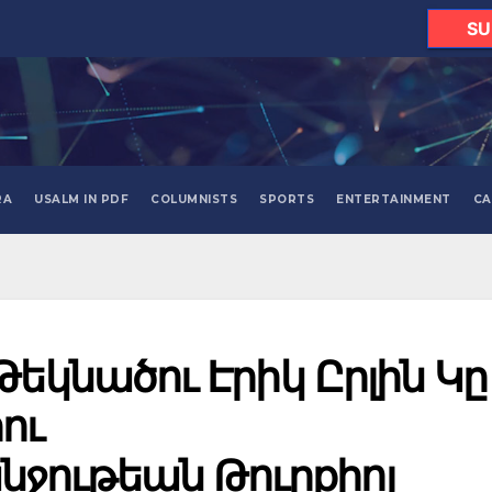
SU
RA
USALM IN PDF
COLUMNISTS
SPORTS
ENTERTAINMENT
CA
Թեկնածու Էրիկ Ըրլին Կը
ու
ութեան Թուրքիոյ