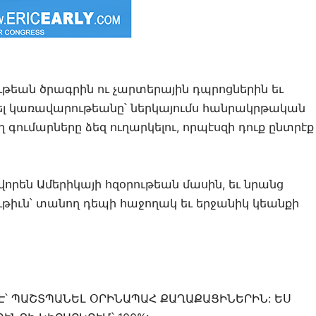
ւթեան ծրագրին ու չարտերային դպրոցներին եւ
լ կառավարութեանը՝ ներկայումս հանրակրթական
գումարները ձեզ ուղարկելու, որպէսզի դուք ընտրէք
վորեն Ամերիկայի հզօրութեան մասին, եւ նրանց
թիւն՝ տանող դեպի հաջողակ եւ երջանիկ կեանքի
Է՝ ՊԱՇՏՊԱՆԵԼ ՕՐԻՆԱՊԱՀ ՔԱՂԱՔԱՑԻՆԵՐԻՆ: ԵՍ