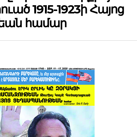
ւած 1915-1923ի Հայոց
եան համար