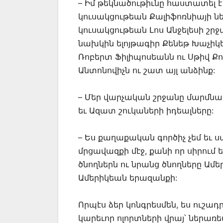
– Իմ թեկնածութիւնը հաստատել
կուսակցութեան Քալիֆոռնիայի 
կուսակցութեան Լոս Անջելեսի շր
նախկին ելոյթագիր Քենեթ Խաչիկ
Ռոբերտ Ֆիլիպոսեանն ու Սթիվ Քո
Անտոնովիչն ու շատ այլ անձինք:
– Մեր վարչական շրջանը մարմնա
եւ Ազատ շուկաների իդեալները:
– Ես քաղաքական գործիչ չեմ եւ ս
մրցավազքի մէջ, քանի որ սիրում 
ծնողներն ու նրանց ծնողները Ամ
Ամերիկեան երազանքի:
Որպէս ձեր կոնգրեսմեն, ես ուշա
կարեւոր ոլորտների վրայ՝ ներառե