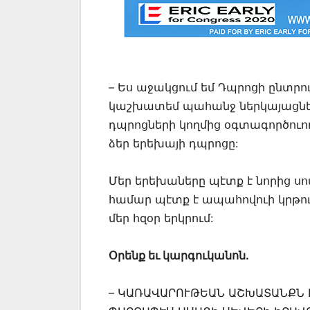
– Ես աջակցում եմ Դպրոցի ընտրո
կաշխատեմ պահանջ ներկայացնե
դպրոցների կողմից օգտագործուող 
ձեր երեխայի դպրոցը:
Մեր երեխաները պէտք է նորից սո
համար պէտք է ապահովուի կրթու
մեր հզօր երկրում:
Օրենք եւ կարգուկանոն.
– ԿԱՌԱՎԱՐՈՒԹԵԱՆ ԱՇԽԱՏԱՆՔՆ 