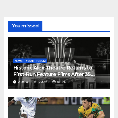
You missed
NEWS
YOUTH FORUM
Historic Alex Theatre Returns to
First-Run Feature Films After 35
Years
AUGUST 6, 2026
APPO