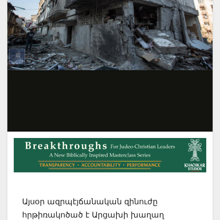
Այսօր ազրպէյճանական զինուժը
հրթիռակոծած է Արցախի խաղաղ