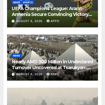
NEWS
SPORTS
UEFA Champions League: Ararat-
Armenia Secure Convincing Victory
Over Shamrock Rovers 2-0
AUGUST 6, 2026
APPO
NEWS
Nearly AMD 300 Million in Undeclared
Turnover Uncovered at Tsarukyan-
Owned Entertainment Center
AUGUST 6, 2026
APPO