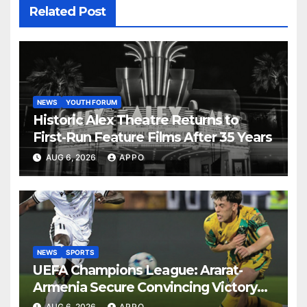
Related Post
NEWS
YOUTH FORUM
Historic Alex Theatre Returns to
First-Run Feature Films After 35 Years
AUG 6, 2026
APPO
NEWS
SPORTS
UEFA Champions League: Ararat-
Armenia Secure Convincing Victory
Over Shamrock Rovers 2-0
AUG 6, 2026
APPO