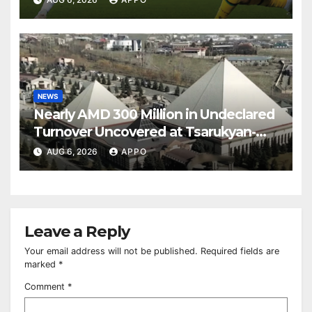
NEWS
Nearly AMD 300 Million in Undeclared
Turnover Uncovered at Tsarukyan-
Owned Entertainment Center
AUG 6, 2026
APPO
Leave a Reply
Your email address will not be published.
Required fields are
marked
*
Comment
*