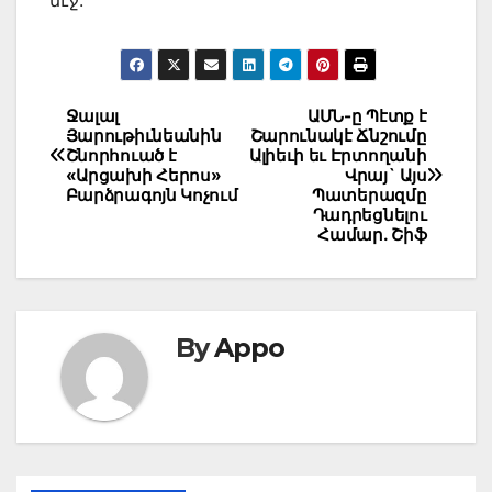
մէջ:
Post
Ջալալ
ԱՄՆ-ը Պէտք է
Յարութիւնեանին
Շարունակէ Ճնշումը
navigation
Շնորհուած է
Ալիեւի եւ Էրտողանի
«Արցախի Հերոս»
Վրայ` Այս
Բարձրագոյն Կոչում
Պատերազմը
Դադրեցնելու
Համար. Շիֆ
By
Appo