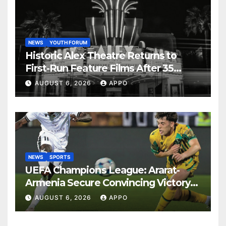
NEWS
YOUTH FORUM
Historic Alex Theatre Returns to
First-Run Feature Films After 35
Years
AUGUST 6, 2026
APPO
NEWS
SPORTS
UEFA Champions League: Ararat-
Armenia Secure Convincing Victory
Over Shamrock Rovers 2-0
AUGUST 6, 2026
APPO