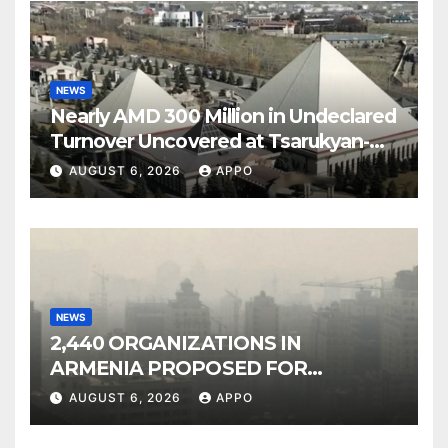
NEWS
Nearly AMD 300 Million in Undeclared
Turnover Uncovered at Tsarukyan-
Owned Entertainment Center
AUGUST 6, 2026
APPO
NEWS
2,440 ORGANIZATIONS IN
ARMENIA PROPOSED FOR
INCLUSION IN LIST OF AIR
AUGUST 6, 2026
APPO
POLLUTERS