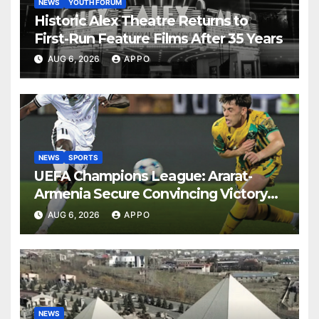
NEWS
YOUTH FORUM
Historic Alex Theatre Returns to
First-Run Feature Films After 35 Years
AUG 6, 2026
APPO
NEWS
SPORTS
UEFA Champions League: Ararat-
Armenia Secure Convincing Victory
Over Shamrock Rovers 2-0
AUG 6, 2026
APPO
NEWS