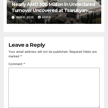
Nearly AMD 300 Million in Undeclared
Turnover Uncovered at Tsarukyan-
Owned Entertainment Center
AUG 6, 2026
APPO
Leave a Reply
Your email address will not be published.
Required fields are
marked
*
Comment
*