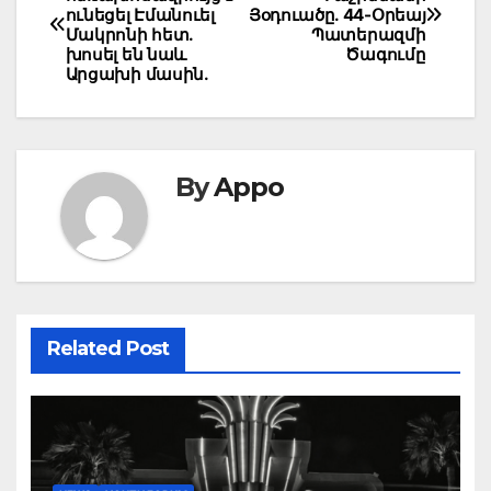
navigation
ունեցել Էմանուել
Յօդուածը. 44-Օրեայ
Մակրոնի հետ.
Պատերազմի
խոսել են նաև
Ծագումը
Արցախի մասին.
By
Appo
Related Post