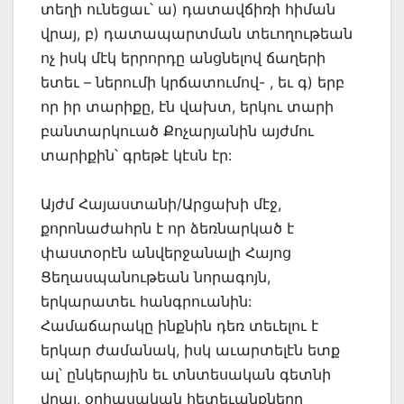
տեղի ունեցաւ՝ ա) դատավճիռի հիման
վրայ, բ) դատապարտման տեւողութեան
ոչ իսկ մէկ երրորդը անցնելով ճաղերի
ետեւ – ներումի կրճատումով- , եւ գ) երբ
որ իր տարիքը, էն վախտ, երկու տարի
բանտարկուած Քոչարյանին այժմու
տարիքին՝ գրեթէ կէսն էր:
Այժմ Հայաստանի/Արցախի մէջ,
քորոնաժահրն է որ ձեռնարկած է
փաստօրէն անվերջանալի Հայոց
Ցեղասպանութեան նորագոյն,
երկարատեւ հանգրուանին:
Համաճարակը ինքնին դեռ տեւելու է
երկար ժամանակ, իսկ աւարտելէն ետք
ալ՝ ընկերային եւ տնտեսական գետնի
վրայ, օրհասական հետեւանքները