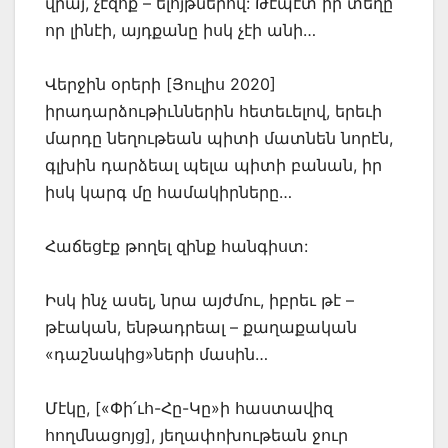
վրայ, չէզոք – ելոյթներով: Թէպէտ իր տեղը
որ լինէի, այդքանը իսկ չէի անի…
Վերջին օրերի [Յուլիս 2020]
իրադարձութիւններին հետեւելով, երեւի
մարդը նեղութեան պիտի մատնեն նորէն,
գլխին դարձեալ պելա պիտի բանան, իր
իսկ կարգ մը համակիրները…
Հաճեցէք թողել զինք հանգիստ:
Իսկ ինչ ասել, նրա այժմու, իբրեւ թէ –
թէական, ենթադրեալ – քաղաքական
«դաշնակից»ների մասին…
Մէկը, [«Փի՛ւհ-Հը-Կը»ի հաստավիզ
հողմնացոյց], յեղափոխութեան ջուր