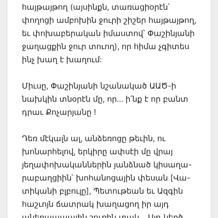
հայթայթող (այսինքն, տառացիօրէն՝
փողոցի ամբոխին ջուրի շիշեր հայթայթող,
եւ փոխաբերական իմաստով՝ Փաշինյանի
ջաղացքին ջուր տուող), որ հիմա չգիտես
ինչ խաղ է խաղում:
Միւսը, Փաշինյանի նշանակած ԱԱԾ-ի
նախկին տնօրէն մը, որ… ի՛նք է որ բանտ
դրաւ Քոչարյանը !
Դեռ մէկալն ալ, անձեռոցը թեւին, ու
խոնարհելով, երկիրը ափսէի մը վրայ
յեղափոխականներին յանձնած կիսաղա-
րաբաղցիին՝ խոհանոցային փեսան [Վա-
տիկանի բլբուլը], Պետութեան եւ Ազգին
հաշւոյն ճատրակ խաղացող իր այդ
աներպապային շուքին տակ… Այդ կեղծ