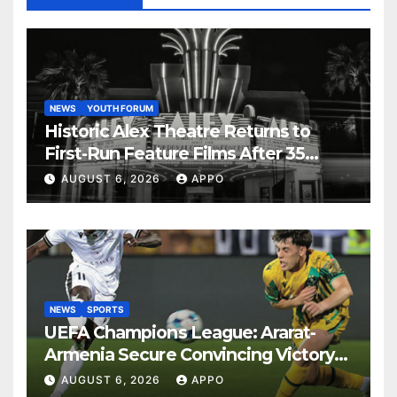
NEWS
YOUTH FORUM
Historic Alex Theatre Returns to
First-Run Feature Films After 35
Years
AUGUST 6, 2026
APPO
NEWS
SPORTS
UEFA Champions League: Ararat-
Armenia Secure Convincing Victory
Over Shamrock Rovers 2-0
AUGUST 6, 2026
APPO