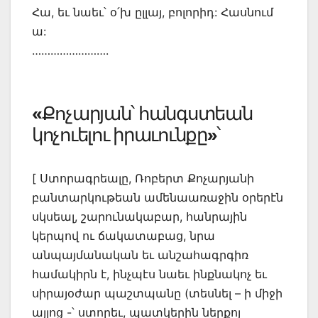
Հա, եւ նաեւ՝ օ՛խ ըլլայ, բոլորիդ: Հասնում
ա:
…………………….
«Քոչարյան՝ հանգստեան
կոչուելու իրաւունքը»՝
[ Ստորագրեալը, Ռոբերտ Քոչարյանի
բանտարկութեան ամենաառաջին օրերէն
սկսեալ, շարունակաբար, հանրային
կերպով ու ճակատաբաց, նրա
անպայմանական եւ անշահագրգիռ
համակիրն է, ինչպէս նաեւ ինքնակոչ եւ
սիրայօժար պաշտպանը (տեսնել – ի միջի
այլոց -՝ ստորեւ, պատկերին ներքոյ