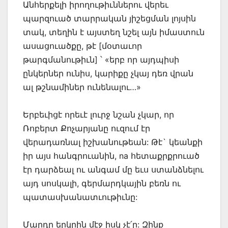
Անհերքելի իրողութիւններու վերեւ
պարզուած տարրական յիշեցման լոյսին
տակ, տեղին է այստեղ նշել այն իմաստուն
ասացուածքը, թէ [մօտաւոր
թարգմանութիւն] ՝ «երբ որ այդպիսի
ընկերներ ունիս, կարիքը չկայ դեռ վրան
ալ թշնամիներ ունենալու…»
Երբեւիցէ որեւէ լուրջ նշան չկար, որ
Ռոբերտ Քոչարյանը ուզում էր
վերադառնալ իշխանութեան: Թէ` կեանքի
իր այս հանգրուանին, na հետաքրքրուած
էր դարձեալ ու անգամ մը եւս ստանձնելու
այդ սոսկալի, գերմարդկային բեռն ու
պատասխանատւութիւնը:
Մարդը երկրին մէջ իսկ չէ՛ր: Զինք