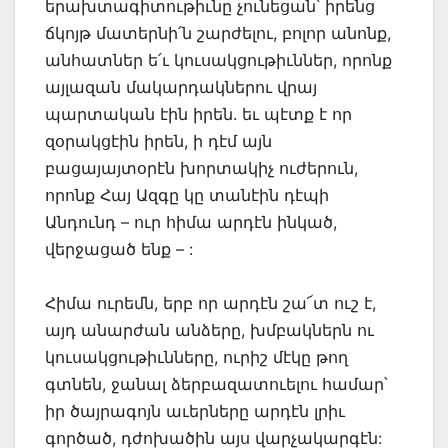
երախտագիտութիւնը չունեցան՝ իրենց
ճկոյթ մատերնի՛ն շարժելու, բոլոր անոնք,
անհատներ ե՛ւ կուսակցութիւններ, որոնք
այլազան մակարդակներու վրայ
պարտական էին իրեն. եւ պէտք է որ
զօրակցէին իրեն, ի դէմ այն
բացայայտօրէն խորտակիչ ուժերուն,
որոնք Հայ Ազգը կը տանէին դէպի
Անդունդ – ուր հիմա արդէն ինկած,
վերջացած ենք – :
Հիմա ուրեմն, երբ որ արդէն շա՜տ ուշ է,
այդ անարժան անձերը, խմբակներն ու
կուսակցութիւնները, ուրիշ մէկը թող
գտնեն, ջանալ ձերբազատուելու համար՝
իր ծայրագոյն աւերները արդէն լրիւ
գործած, դժոխածին այս վարչակարգէն: