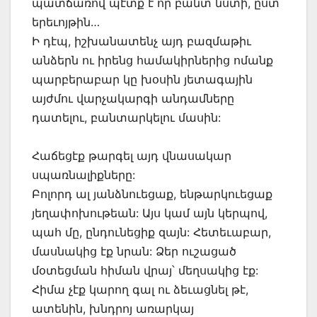
պատճառով պէտք է որ բանտ նստի, ըստ
երեւոյթին…
Ի դէպ, իշխանատենչ այդ բազմաթիւ
անձերն ու իրենց համակիրներից ոմանք
պարբերաբար կը խօսին յետագային
այժմու վարչակարգի անդամները
դատելու, բանտարկելու մասին:
Հաճեցէք թարգել այդ վնասակար
սպառնալիքները:
Բոլորդ ալ յանձնուեցաք, ենթարկուեցաք
յեղափոխութեան: Այս կամ այն կերպով,
պահ մը, ընդունեցիք զայն: Հետեւաբար,
մասնակից էք նրան: Ձեր ուշացած
մօտեցման հիման վրայ՝ մեղսակից էք:
Հիմա չէք կարող գալ ու ձեւացնել թէ,
ատենին, խնդրոյ առարկայ