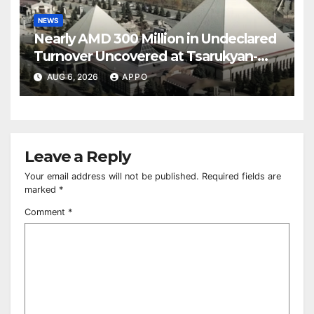
NEWS
Nearly AMD 300 Million in Undeclared
Turnover Uncovered at Tsarukyan-
Owned Entertainment Center
AUG 6, 2026
APPO
Leave a Reply
Your email address will not be published.
Required fields are
marked
*
Comment
*