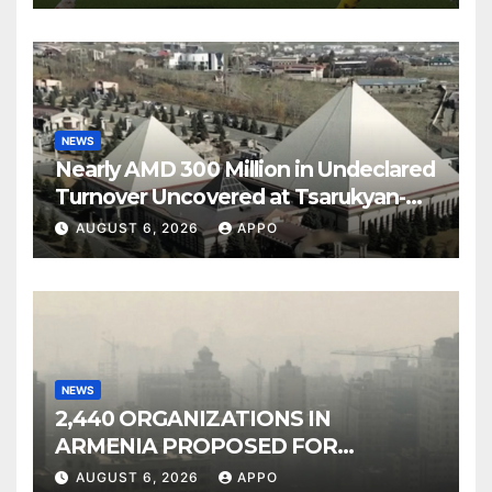
NEWS
Nearly AMD 300 Million in Undeclared
Turnover Uncovered at Tsarukyan-
Owned Entertainment Center
AUGUST 6, 2026
APPO
NEWS
2,440 ORGANIZATIONS IN
ARMENIA PROPOSED FOR
INCLUSION IN LIST OF AIR
AUGUST 6, 2026
APPO