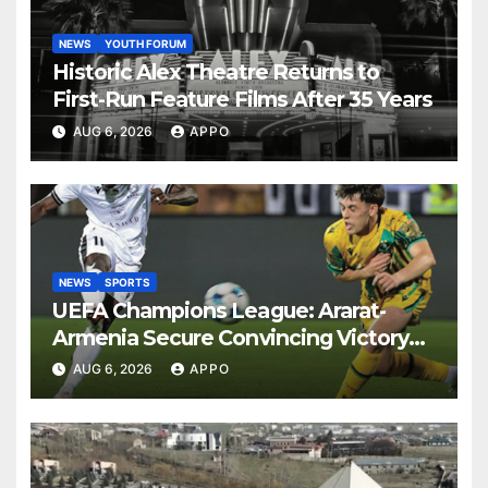
NEWS
YOUTH FORUM
Historic Alex Theatre Returns to
First-Run Feature Films After 35 Years
AUG 6, 2026
APPO
NEWS
SPORTS
UEFA Champions League: Ararat-
Armenia Secure Convincing Victory
Over Shamrock Rovers 2-0
AUG 6, 2026
APPO