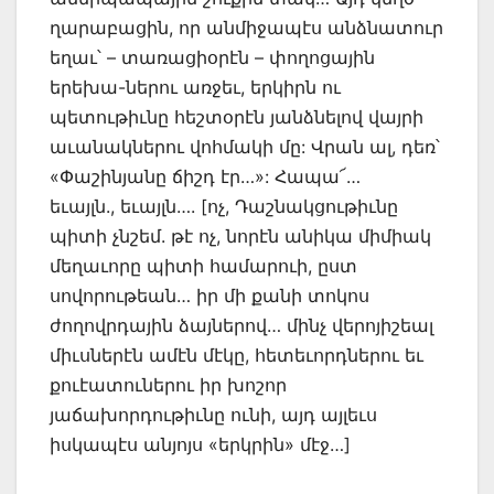
ղարաբացին, որ անմիջապէս անձնատուր
եղաւ՝ – տառացիօրէն – փողոցային
երեխա-ներու առջեւ, երկիրն ու
պետութիւնը հեշտօրէն յանձնելով վայրի
աւանակներու վոհմակի մը: Վրան ալ, դեռ՝
«Փաշինյանը ճիշդ էր…»: Հապա՜…
եւայլն., եւայլն…. [ոչ, Դաշնակցութիւնը
պիտի չնշեմ. թէ ոչ, նորէն անիկա միմիակ
մեղաւորը պիտի համարուի, ըստ
սովորութեան… իր մի քանի տոկոս
ժողովրդային ձայներով… մինչ վերոյիշեալ
միւսներէն ամէն մէկը, հետեւորդներու եւ
քուէատուներու իր խոշոր
յաճախորդութիւնը ունի, այդ այլեւս
իսկապէս անյոյս «երկրին» մէջ…]