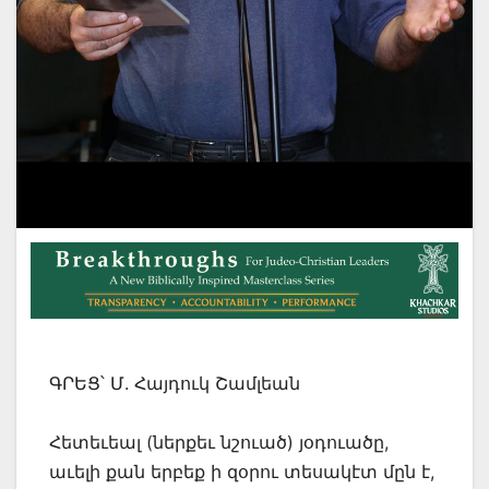
ԳՐԵՑ՝ Մ. Հայդուկ Շամլեան
Հետեւեալ (ներքեւ նշուած) յօդուածը,
աւելի քան երբեք ի զօրու տեսակէտ մըն է,