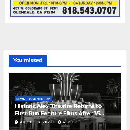
You missed
NEWS
YOUTH FORUM
Historic Alex Theatre Returns to
First-Run Feature Films After 35
Years
AUGUST 6, 2026
APPO