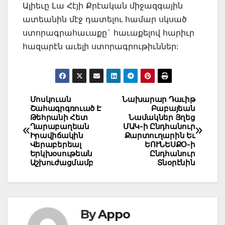
Ալիեւը Լա Հէյի Քրէական միջազգային
ատեանին մէջ դատելու համար սկսած
ստորագրահաւաքը` հաւաքելով հարիւր
հազարէն աւելի ստորագրութիւններ:
Post
Մոսկուան
Նախարար Դաւիթ
Շահագրգռուած Է
Բաբայեան
navigation
Թեհրանի Հետ
Նամակներ Յղեց
Ղարաբաղեան
ՄԱԿ-ի Ընդհանուր
Իրավիճակին
Քարտուղարին Եւ
Վերաբերեալ
ԵՈՒՆԵՍՔՕ-ի
Երկխօսութեան
Ընդհանուր
Աշխուժացմամբ
Տնօրէնին
By
Appo