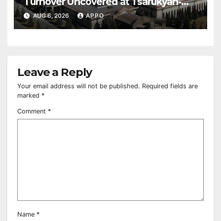
Turnover Uncovered at Tsarukyan-
Owned Entertainment Center
AUG 6, 2026
APPO
Leave a Reply
Your email address will not be published.
Required fields are
marked
*
Comment
*
Name
*