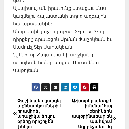
կէտ:
Այսպիսով, ան իրաւունք ստացաւ մաս
կազմելու Հայաստանի տղոց ազգային
հաւաքականին:
Անոր ետին յաջորդաբար 2-րդ եւ 3-րդ
դիրքերը գրաւեցին Արման Փաշիկեան եւ
Սամուէլ Տէր Սահակեան:
Նշենք, որ Հայաստանի աղջկանց
ախոյեան հանդիսացաւ Սուսաննա
Գաբոյեան:
Post
Փաշինյանը զանգել
Աշխարհը պետք է
և քննարկումների է
իմանա՝ հայ
navigation
հրավիրել.
գերիներն
առաջիկա երկու
ապօրինաբար են
օրերը որոշիչ են
պահվում
լինելու
Ադրբեջանումգ