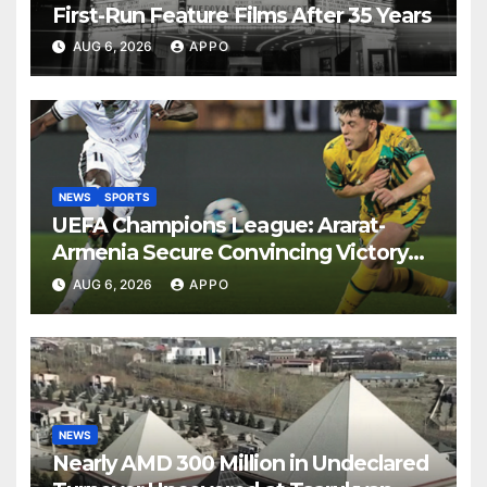
First-Run Feature Films After 35 Years
AUG 6, 2026
APPO
NEWS
SPORTS
UEFA Champions League: Ararat-
Armenia Secure Convincing Victory
Over Shamrock Rovers 2-0
AUG 6, 2026
APPO
NEWS
Nearly AMD 300 Million in Undeclared