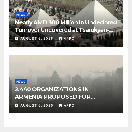
NEWS
Nearly AMD 300 Million in Undeclared
Turnover Uncovered at Tsarukyan-
Owned Entertainment Center
AUGUST 6, 2026
APPO
NEWS
2,440 ORGANIZATIONS IN
ARMENIA PROPOSED FOR
INCLUSION IN LIST OF AIR
AUGUST 6, 2026
APPO
POLLUTERS