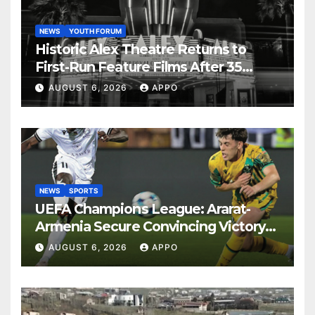
NEWS
YOUTH FORUM
Historic Alex Theatre Returns to
First-Run Feature Films After 35
Years
AUGUST 6, 2026
APPO
NEWS
SPORTS
UEFA Champions League: Ararat-
Armenia Secure Convincing Victory
Over Shamrock Rovers 2-0
AUGUST 6, 2026
APPO