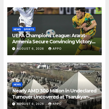
NEWS
SPORTS
UEFA Champions League: Ararat-
Armenia Secure Convincing Victory
Over Shamrock Rovers 2-0
AUGUST 6, 2026
APPO
NEWS
Nearly AMD 300 Million in Undeclared
Turnover Uncovered at Tsarukyan-
Owned Entertainment Center
AUGUST 6, 2026
APPO