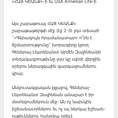
«ՀԱՅ ԿԵԱՆՔ»-ի եւ USA Armenian Life-ի
Այս շաբաթուայ ՀԱՅ ԿԵԱՆՔ»
շաբաթաթերթի մէջ (էջ 2-3) լոյս տեսած
՛՛«Գերագույն հրամանատար» ո՞րն է
ճշմարտությունը՛՛ խորագիրը կրող
Գեներալ-Լեյտենանտ Արմէն Զալինեանի
տեղակագրութիւնը լոյս կը սփռէ վերջին
օրերու ներազգային զարգացումներու
վրայ:
Անկուսակցական ըլլալով, Գեներալ-
Լեյտենանտ Զալինեան անաչար է իր
մօտեցումներուն մէջ։ Ան ոչ նախկին
իշխանաւորներու եւ ոչ ալ ներկայ իշխան-
ութիւններու հանդեպ որեւէ