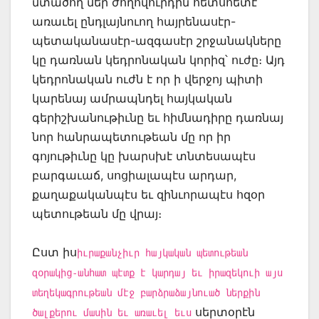
մտածող մեր ժողովուրդին հետսհետէ
առաւել ընդլայնուող հայրենասէր-
պետականասէր-ազգասէր շրջանակները
կը դառնան կեդրոնական կորիզ՝ ուժը։ Այդ
կեդրոնական ուժն է որ ի վերջոյ պիտի
կարենայ ամրապնդել հայկական
գերիշխանութիւնը եւ հիմնադիրը դառնայ
նոր հանրապետութեան մը որ իր
գոյութիւնը կը խարսխէ տնտեսապէս
բարգաւաճ, սոցիալապէս արդար,
քաղաքականպէս եւ զինւորապէս հզօր
պետութեան մը վրայ։
Ըստ իս
իւրաքանչիւր հայկական պետութեան
զօրակից-անհատ պէտք է կարդայ եւ իրազեկուի այս
տեղեկագրութեան մէջ բարձրաձայնուած ներքին
սերտօրէն
ծալքերու մասին եւ առաւել եւս