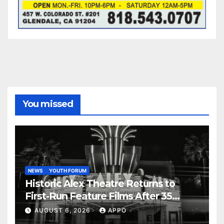
You missed
NEWS
YOUTH FORUM
Historic Alex Theatre Returns to
First-Run Feature Films After 35
Years
AUGUST 6, 2026
APPO