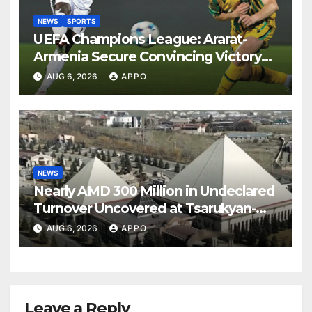
NEWS
SPORTS
UEFA Champions League: Ararat-
Armenia Secure Convincing Victory
Over Shamrock Rovers 2-0
AUG 6, 2026
APPO
NEWS
Nearly AMD 300 Million in Undeclared
Turnover Uncovered at Tsarukyan-
Owned Entertainment Center
AUG 6, 2026
APPO
Leave a Reply