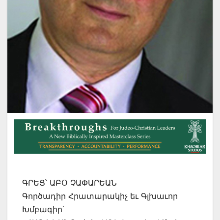
ԳՐԵՑ՝ ԱԲՕ ՉԱՓԱՐԵԱՆ
Գործադիր Հրատարակիչ եւ Գլխաւոր
Խմբագիր՝