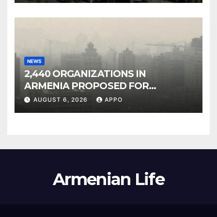
NEWS
2,440 ORGANIZATIONS IN
ARMENIA PROPOSED FOR
INCLUSION IN LIST OF AIR
AUGUST 6, 2026
APPO
POLLUTERS
Armenian Life