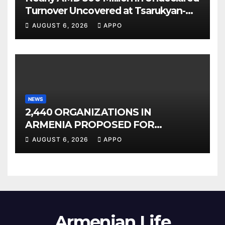
Turnover Uncovered at Tsarukyan-
Owned Entertainment Center
AUGUST 6, 2026
APPO
NEWS
2,440 ORGANIZATIONS IN
ARMENIA PROPOSED FOR
INCLUSION IN LIST OF AIR
AUGUST 6, 2026
APPO
POLLUTERS
Armenian Life