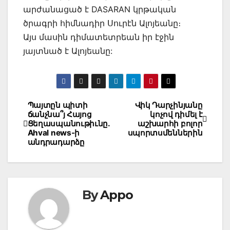
արժանացած է DASARAN կրթական
ծրագրի հիմնադիր Սուրէն Ալոյեանը։
Այս մասին դիմատետրեան իր էջին
յայտնած է Ալոյեանը:
Post
Պայտըն պիտի
Վիկ Դարչինյանը
ճանչնա՞յ Հայոց
կոչով դիմել է
navigation
Ցեղասպանութիւնը.
աշխարհի բոլոր
Ahval news-ի
սպորտսմեններին
անդրադարձը
By
Appo