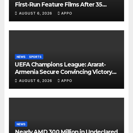
First-Run Feature Films After 35
Years
AUGUST 6, 2026
APPO
NEWS
SPORTS
UEFA Champions League: Ararat-
Armenia Secure Convincing Victory
Over Shamrock Rovers 2-0
AUGUST 6, 2026
APPO
NEWS
Nearly AMD 300 Million in Undeclared