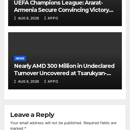
UEFA Champions League: Ararat-
Armenia Secure Convincing Victory
Over Shamrock Rovers 2-0
AUG 6, 2026
APPO
NEWS
Nearly AMD 300 Million in Undeclared
Turnover Uncovered at Tsarukyan-
Owned Entertainment Center
AUG 6, 2026
APPO
Leave a Reply
Your email address will not be published.
Required fields are
marked
*