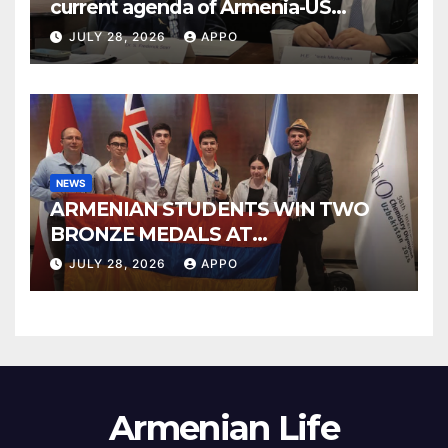
current agenda of Armenia-US
relations at American Foreign Policy
JULY 28, 2026
APPO
Council
NEWS
ARMENIAN STUDENTS WIN TWO
BRONZE MEDALS AT
INTERNATIONAL CHEMISTRY
JULY 28, 2026
APPO
OLYMPIAD
Armenian Life