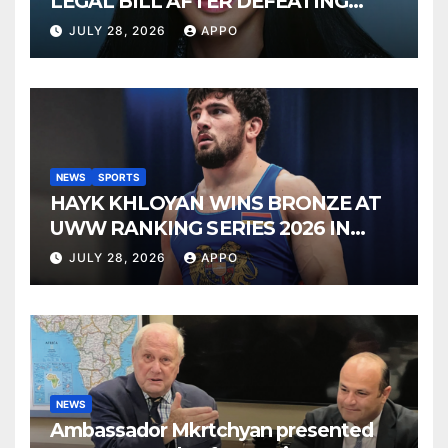
LEGAL BILL AFTER DEFEATING
SONNY BONO’S WIDOW
JULY 28, 2026
APPO
NEWS
SPORTS
HAYK KHLOYAN WINS BRONZE AT
UWW RANKING SERIES 2026 IN
BUDAPEST
JULY 28, 2026
APPO
NEWS
Ambassador Mkrtchyan presented