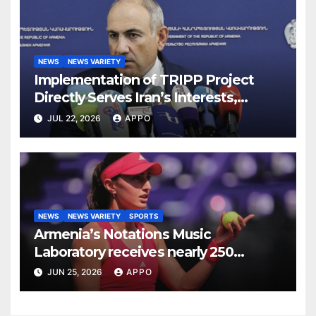
NEWS
NEWS VARIETY
Implementation of TRIPP Project
Directly Serves Iran’s Interests,
Pashinyan Says
JUL 22, 2026
APPO
NEWS
NEWS VARIETY
SPORTS
Armenia’s Notations Music
Laboratory receives nearly 250
applications from more than 38
JUN 25, 2026
APPO
countries