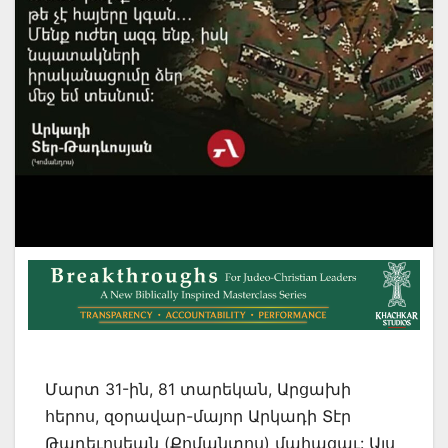
Մարտ 31-ին, 81 տարեկան, Արցախի
հերոս, զօրավար-մայոր Արկադի Տէր
Թադեւոսեան (Քոմանտոս) մահացաւ: Այս