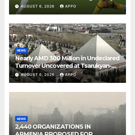
Over Shamrock Rovers 2-0
AUGUST 6, 2026
APPO
NEWS
Nearly AMD 300 Million in Undeclared
Turnover Uncovered at Tsarukyan-
Owned Entertainment Center
AUGUST 6, 2026
APPO
NEWS
2,440 ORGANIZATIONS IN
ARMENIA PROPOSED FOR