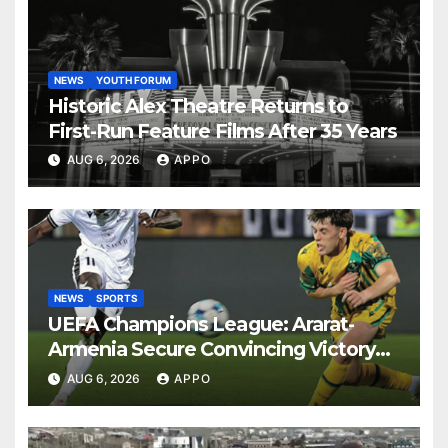
NEWS
YOUTH FORUM
Historic Alex Theatre Returns to
First-Run Feature Films After 35 Years
AUG 6, 2026
APPO
NEWS
SPORTS
UEFA Champions League: Ararat-
Armenia Secure Convincing Victory
Over Shamrock Rovers 2-0
AUG 6, 2026
APPO