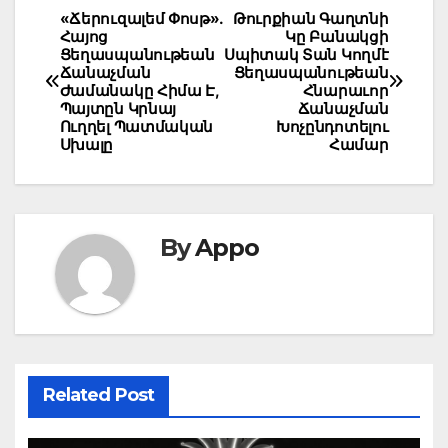
Post
«Ճերուզալեմ Փոսթ».
Թուրքիան Գաղտնի
Հայոց
Կը Բանակցի
navigation
Ցեղասպանութեան
Սպիտակ Տան Կողմէ
Ճանաչման
Ցեղասպանութեան
Ժամանակը Հիմա Է,
Հնարաւոր
Պայտըն Կրնայ
Ճանաչման
Ուղղել Պատմական
Խոչընդոտելու
Սխալը
Համար
By
Appo
Related Post