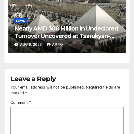
NEWS
Nearly AMD 300 Million in Undeclared
Turnover Uncovered at Tsarukyan-
Owned Entertainment Center
AUG 6, 2026
APPO
Leave a Reply
Your email address will not be published.
Required fields are
marked
*
Comment
*