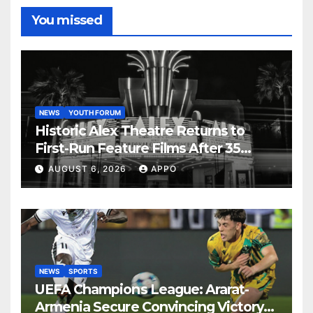
You missed
NEWS
YOUTH FORUM
Historic Alex Theatre Returns to
First-Run Feature Films After 35
Years
AUGUST 6, 2026
APPO
NEWS
SPORTS
UEFA Champions League: Ararat-
Armenia Secure Convincing Victory