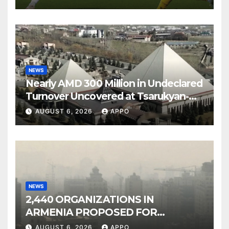
NEWS
Nearly AMD 300 Million in Undeclared
Turnover Uncovered at Tsarukyan-
Owned Entertainment Center
AUGUST 6, 2026
APPO
NEWS
2,440 ORGANIZATIONS IN
ARMENIA PROPOSED FOR
INCLUSION IN LIST OF AIR
AUGUST 6, 2026
APPO