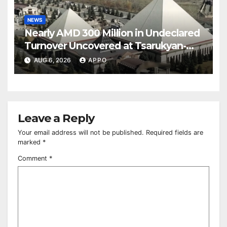
NEWS
Nearly AMD 300 Million in Undeclared
Turnover Uncovered at Tsarukyan-
Owned Entertainment Center
AUG 6, 2026
APPO
Leave a Reply
Your email address will not be published.
Required fields are
marked
*
Comment
*