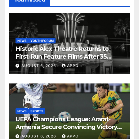
NEWS
YOUTH FORUM
Historic Alex Theatre Returns to
First-Run Feature Films After 35
Years
AUGUST 6, 2026
APPO
NEWS
SPORTS
UEFA Champions League: Ararat-
Armenia Secure Convincing Victory
Over Shamrock Rovers 2-0
AUGUST 6, 2026
APPO