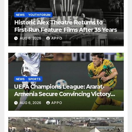
NEWS
YOUTH FORUM
Historic Alex Theatre Returns to
First-Run Feature Films After 35 Years
AUG 6, 2026
APPO
NEWS
SPORTS
UEFA Champions League: Ararat-
Armenia Secure Convincing Victory
Over Shamrock Rovers 2-0
AUG 6, 2026
APPO