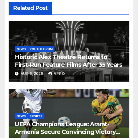
Related Post
NEWS
YOUTH FORUM
Historic Alex Theatre Returns to
First-Run Feature Films After 35 Years
AUG 6, 2026
APPO
NEWS
SPORTS
UEFA Champions League: Ararat-
Armenia Secure Convincing Victory