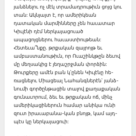
յանձնելու ոչ մէկ տրամադրութիւն ցոյց կու
տան: Ակնյայտ է, որ ամերիկեան
դատական մարմինները չեն հաւատար
Կիւլէնի դէմ ներկայացուած
ապացոյցներու հաւաստիութեան:
Հետեւա՞նքը. թրքական զայրոյթ եւ
ամբաստանութիւն, որ Ուաշինկթըն ձեւով
մը մեղսակից է յեղաշրջման փորձին:
Թուրքերը ամէն բան կ՝ընեն Կիւլէնը հե-
ռացնելու Միացեալ Նահանգներէն՝ յանձ-
նումի գործընթացին տալով քաղաքական
գունաւորում, ձեւ եւ թրքական ոճ, մինչ
ամերիկացիներուն համար անիկա ունի
զուտ իրաւաբանա-կան բնոյթ, կամ այդ-
պէս կը ներկայացուի: