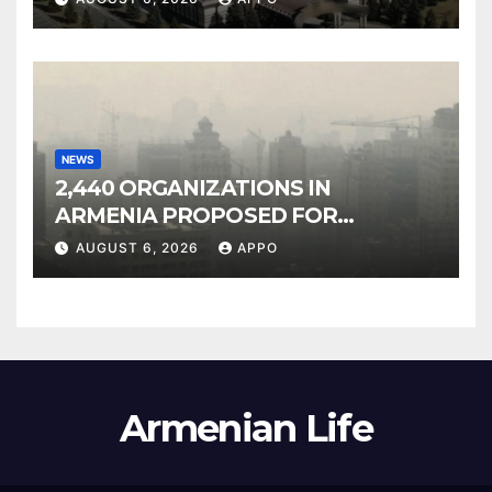
NEWS
2,440 ORGANIZATIONS IN
ARMENIA PROPOSED FOR
INCLUSION IN LIST OF AIR
AUGUST 6, 2026
APPO
POLLUTERS
Armenian Life