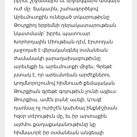
իբրեւ շրջանային եւ միջազգաին անկախ
ուժ մը: Տակաւին, շահագործելով
Արեւմուտքին ունեցած տկարութիւնը
Թուրքիոյ երբեմնի դերակատարութեան
նկատմամբ՝ իբրեւ պատուար
Խորհրդային Միութեան դէմ, Էրտողան
յաջողած է վերականգնել օսմանեան
ժամանակի լարաղախացութիւնը
արեւելքի եւ արեւմուտքի միջեւ: Գրեթէ
յստակ է, որ արեւմտեան արժէքներու
կողմնորոշումով հիմնուած քեմալական
Թուրքիան գրեթէ գոյութիւն չունի այլեւս:
Թուրքիա, ամէն բանէ աւելի, կ’ուզէ
դառնալ ոչ ուրիշէն կախեալ ինքնիշխան
հզօր տէրութիւն մը, եւ իր արտաքին
այժմու քաղաքականութիւնը կը
հիմնաւորէ իր օսմանեան անցեալի