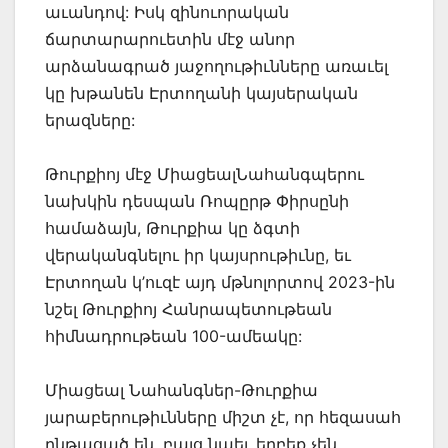
աւանդով: Իսկ զինուորական
ճարտարարուետին մէջ անոր
արձանագրած յաջողութիւնները առաւել
կը խթանեն Էրտողանի կայսերական
երազները:
Թուրքիոյ մէջ ՄիացեալՆահանգպերու
նախկին դեսպան Ռոպըրթ Փիրսընի
համաձայն, Թուրքիա կը ձգտի
վերականգնելու իր կայսրութիւնը, եւ
Էրտողան կ’ուզէ այդ մթնոլորտով 2023-ին
նշել Թուրքիոյ Հանրապետութեան
հիմնադրութեան 100-ամեակը:
Միացեալ Նահանգներ-Թուրքիա
յարաբերութիւնները միշտ չէ, որ հեզասահ
ընթացած են, բայց նաեւ երբեք չեն