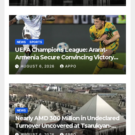
NEWS
SPORTS
UEFA Champions League: Ararat-
Armenia Secure Convincing Victory
Over Shamrock Rovers 2-0
AUGUST 6, 2026
APPO
NEWS
Nearly AMD 300 Million in Undeclared
Turnover Uncovered at Tsarukyan-
Owned Entertainment Center
AUGUST 6, 2026
APPO