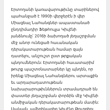
Էրտողանի կառավարութիւնը տարիներով
պահանջած է 1990ի վերջերէն ի վեր
Միացեալ Նահանգներ ապաստանած
ընդդիմադիր Ֆեթհուլլա Կիւլէնի
յանձնումը՝ 2016ի ձախողած յեղաշրջման
մէջ անոր ունեցած հաւանական
դերակատարութեան համար զայն
դատելու, անշուշտ ըստ թրքական
պնդումներուն: Էրտողանի հաւատարիմ
թուրք պաշտօնատարներ կը պնդեն, որ
իրենք Միացեալ Նահանգներու արտաքին
եւ արդարադատութեան
նախարարութիւններուն տրամադրած են
փաստեր յեղաշրջման փորձին մէջ Կիւլէնի
անմիջական դերակատարութեան մասին:
Սակայն, ամերիկացիք Կիւլէնը Թուրքիոյ