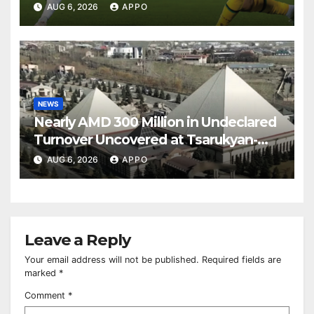
Over Shamrock Rovers 2-0
AUG 6, 2026
APPO
NEWS
Nearly AMD 300 Million in Undeclared
Turnover Uncovered at Tsarukyan-
Owned Entertainment Center
AUG 6, 2026
APPO
Leave a Reply
Your email address will not be published.
Required fields are
marked
*
Comment
*