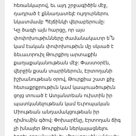
հեռանկարով, եւ այդ շրջագիծին մէջ,
դադրած է քննադատելէ ույղուրներու
նկատմամբ Պէյճինկի վերաբերումը:
Կը ծագի այն հարցը, որ այս
փոփոխութիւնները ժամանակաւոր ե՞ն
կամ էական փոփոխութիւն մը սկսած է
ձեւաւորուիլ Թուրքիոյ արտաքին
քաղաքականութեան մէջ: Փաստօրէն,
վերջին քսան տարիներուն, Էրտողանի
իշխանութեան օրով, Թուրքիա շատ քիչ
հետաքրքրութիւն կամ կապուածութիւն
ցոյց տուած է Ատլանտեան ուխտին իր
պատկանելութեան կամ Եւրոպական
Միութեան անդամակցութեան իր
դիմումին գծով: Փոխարէնը, Էրտողան ճիգ
չի խնայեր Թուրքիան ներկայացնելու