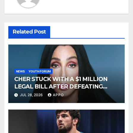
Related Post
NEWS
YOUTH FORUM
CHER STUCK WITH A $1 MILLION
LEGAL BILL AFTER DEFEATING
SONNY BONO’S WIDOW
JUL 28, 2026
APPO