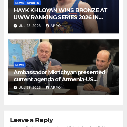
NEWS
SPORTS
HAYK KHLOYAN WINS BRONZE AT
UWW RANKING SERIES 2026 IN
BUDAPEST
JUL 28, 2026
APPO
NEWS
Ambassador Mkrtchyan presented
current agenda of Armenia-US
relations at American Foreign Policy
JUL 28, 2026
APPO
Council
Leave a Reply