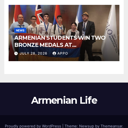
NEWS
ARMENIAN STUDENTS WIN TWO
BRONZE MEDALS AT
INTERNATIONAL CHEMISTRY
JULY 28, 2026
APPO
OLYMPIAD
Armenian Life
Proudly powered by WordPress
|
Theme: Newsup by
Themeansar
.