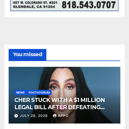
You missed
NEWS
YOUTH FORUM
CHER STUCK WITH A $1 MILLION
LEGAL BILL AFTER DEFEATING
SONNY BONO’S WIDOW
JULY 28, 2026
APPO