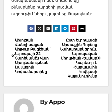
Ստեփանեանի հետ: Միասին կը
քննարկենք հարցերի լուծման
ուղղութիւնները», յայտնեց Թաթոյեան։
Post
Ախոյեան
Ըստ Եւրոպացի
Հանդիսացած
Արտաքին Գործոց
navigation
Արթուր Բազէեան`
Նախարարներուն.
Եւրոպայի 22
Եւրոպական
Տարեկանէն Վար
Միութեան Համար
Ախոյեանութեան
Կարեւոր Է
Լաւագոյն
Հարաւային
Կռփամարտիկը
Կովկասի
Կայունութիւնը
By
Appo