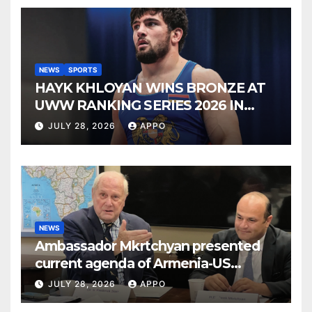
NEWS
SPORTS
HAYK KHLOYAN WINS BRONZE AT
UWW RANKING SERIES 2026 IN
BUDAPEST
JULY 28, 2026
APPO
NEWS
Ambassador Mkrtchyan presented
current agenda of Armenia-US
relations at American Foreign Policy
JULY 28, 2026
APPO
Council